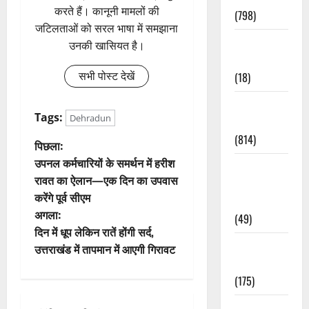
करते हैं। कानूनी मामलों की
(798)
जटिलताओं को सरल भाषा में समझाना
Culture &
उनकी खासियत है।
Lifestyle
सभी पोस्ट देखें
(18)
Current
Tags:
Dehradun
Affairs
(814)
पो
पिछला:
उपनल कर्मचारियों के समर्थन में हरीश
Education &
स्ट
रावत का ऐलान—एक दिन का उपवास
Exam
करेंगे पूर्व सीएम
Updates
ने
अगला:
(49)
वि
दिन में धूप लेकिन रातें होंगी सर्द,
Festivals &
उत्तराखंड में तापमान में आएगी गिरावट
गे
Events
(175)
श
Festivals &