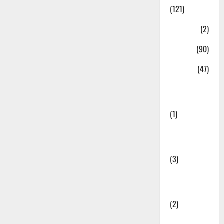
(121)
Temples
(2)
Temples
(90)
Travel
(47)
Treks &
Adventures
(1)
Treks &
Adventures
(3)
Waterfalls &
Nature
(2)
Waterfalls &