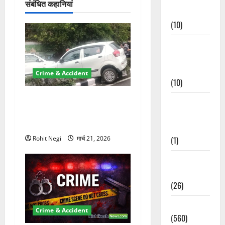
संबंधित कहानियां
न
Events
(10)
Food &
Local
Cuisine
Crime & Accident
(10)
दून में रफ्तार का कहर! 120
Food &
Km/h थार ने स्कूटी सवारों को
Local
कुचला, एक की मौत
Cuisine
(1)
Rohit Negi
मार्च 21, 2026
Health &
Wellness
(26)
Local News
Crime & Accident
(560)