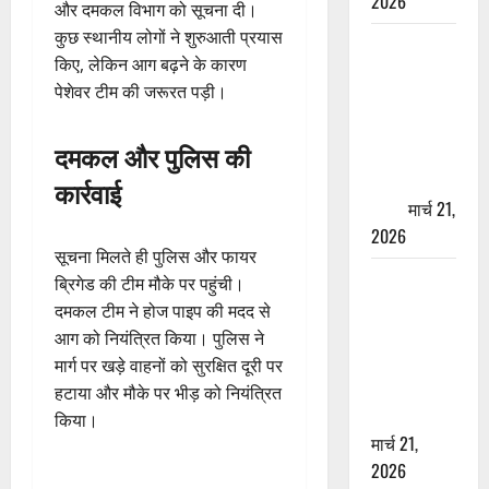
2026
और दमकल विभाग को सूचना दी।
कुछ स्थानीय लोगों ने शुरुआती प्रयास
ऋषिकेश में
किए, लेकिन आग बढ़ने के कारण
बड़ा प्रॉपर्टी
पेशेवर टीम की जरूरत पड़ी।
फ्रॉड! 100
रुपये के स्टांप
दमकल और पुलिस की
पेपर पर NRI
की जमीन
कार्रवाई
हड़पी
मार्च 21,
2026
सूचना मिलते ही पुलिस और फायर
मसूरी रोड
ब्रिगेड की टीम मौके पर पहुंची।
हादसा: खाई में
दमकल टीम ने होज पाइप की मदद से
गिरी थार, एक
आग को नियंत्रित किया। पुलिस ने
युवक की मौत
मार्ग पर खड़े वाहनों को सुरक्षित दूरी पर
—SDRF ने
हटाया और मौके पर भीड़ को नियंत्रित
दो को बचाया
किया।
मार्च 21,
2026