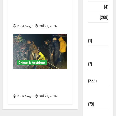
ऋषिकेश में बड़ा प्रॉपर्टी फ्रॉड!
Naukri
(4)
100 रुपये के स्टांप पेपर पर NRI
News
(208)
की जमीन हड़पी
Rohit Negi
मार्च 21, 2026
Opinion /
Editorial
(1)
Opinion &
Editorial
Crime & Accident
(7)
Politics
मसूरी रोड हादसा: खाई में गिरी
(389)
थार, एक युवक की मौत—SDRF
ने दो को बचाया
Sarkari
Rohit Negi
मार्च 21, 2026
Naukri
(79)
Spirituality