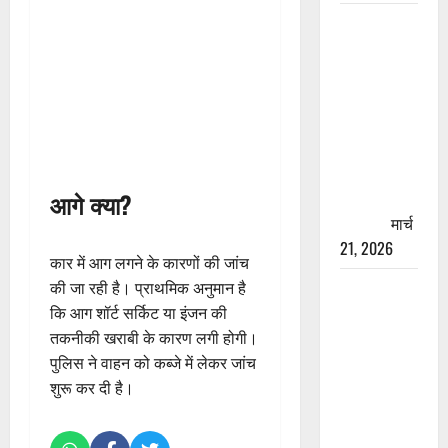
रामझूला पुल
की मरम्मत
शुरू! 11
करोड़ की
योजना,
चारधाम
यात्रा से
पहले होगा
आगे क्या?
काम पूरा
मार्च
21, 2026
कार में आग लगने के कारणों की जांच
AIIMS
की जा रही है। प्राथमिक अनुमान है
ऋषिकेश के
कि आग शॉर्ट सर्किट या इंजन की
नाम पर
तकनीकी खराबी के कारण लगी होगी।
नौकरी का
पुलिस ने वाहन को कब्जे में लेकर जांच
झांसा! फर्जी
शुरू कर दी है।
भर्ती विज्ञापन
से युवाओं को