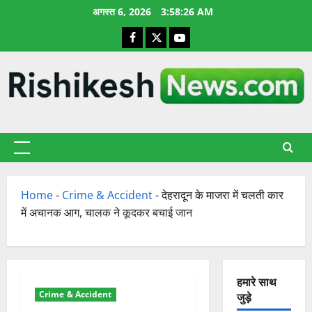
छोड़कर
अगस्त 6, 2026
3:58:26 AM
सामग्री
Facebook
X
YouTube
पर
जाएँ
प्राथमिक
सूची
Home
-
Crime & Accident
-
देहरादून के माजरा में चलती कार
में अचानक आग, चालक ने कूदकर बचाई जान
हमारे साथ
Crime & Accident
जुड़े