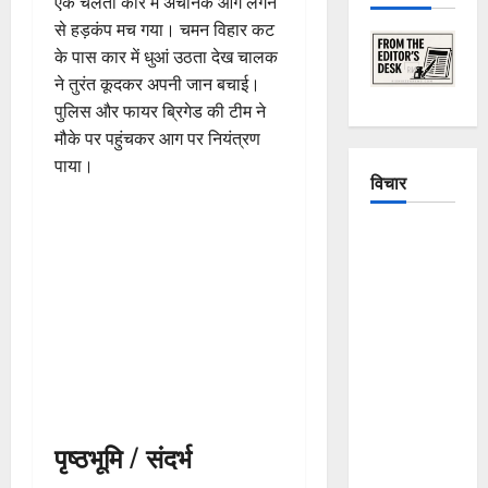
एक चलती कार में अचानक आग लगने
से हड़कंप मच गया। चमन विहार कट
के पास कार में धुआं उठता देख चालक
ने तुरंत कूदकर अपनी जान बचाई।
पुलिस और फायर ब्रिगेड की टीम ने
मौके पर पहुंचकर आग पर नियंत्रण
पाया।
विचार
The
Crumbling
Mountains
of
Uttarakhand:
Continuous
Disasters in
Dehradun,
पृष्ठभूमि / संदर्भ
Chamoli,
and