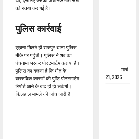
था, इसलिए उसकी अचानक मौत सभी
रामझूला पुल
को स्तब्ध कर गई है।
की मरम्मत
शुरू! 11
पुलिस कार्रवाई
करोड़ की
योजना,
चारधाम
सूचना मिलते ही राजपुर थाना पुलिस
यात्रा से
मौके पर पहुंची। पुलिस ने शव का
पहले होगा
पंचनामा भरकर पोस्टमार्टम कराया है।
काम पूरा
मार्च
पुलिस का कहना है कि मौत के
21, 2026
वास्तविक कारणों की पुष्टि पोस्टमार्टम
रिपोर्ट आने के बाद ही हो सकेगी।
AIIMS
फिलहाल मामले की जांच जारी है।
ऋषिकेश के
नाम पर
नौकरी का
झांसा! फर्जी
भर्ती विज्ञापन
से युवाओं को