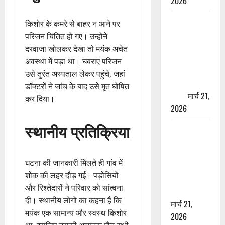
2026
ऋषिकेश में
किशोर के कमरे से बाहर न आने पर
बड़ा प्रॉपर्टी
परिजन चिंतित हो गए। उन्होंने
फ्रॉड! 100
दरवाजा खोलकर देखा तो मयंक अचेत
रुपये के स्टांप
अवस्था में पड़ा था। घबराए परिजन
पेपर पर NRI
उसे तुरंत अस्पताल लेकर पहुंचे, जहां
की जमीन
डॉक्टरों ने जांच के बाद उसे मृत घोषित
हड़पी
मार्च 21,
कर दिया।
2026
स्थानीय प्रतिक्रिया
मसूरी रोड
हादसा: खाई में
गिरी थार, एक
घटना की जानकारी मिलते ही गांव में
युवक की मौत
शोक की लहर दौड़ गई। पड़ोसियों
—SDRF ने
और रिश्तेदारों ने परिवार को सांत्वना
दो को बचाया
दी। स्थानीय लोगों का कहना है कि
मार्च 21,
मयंक एक सामान्य और स्वस्थ किशोर
2026