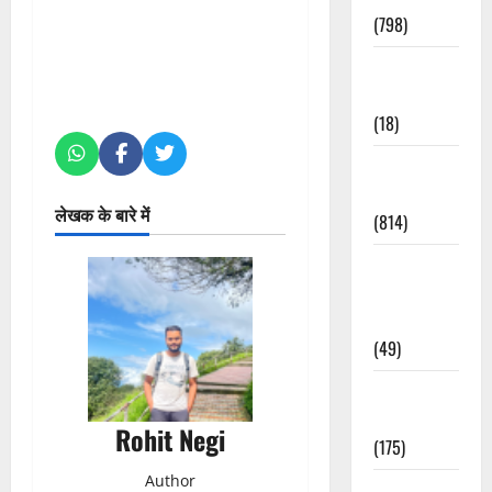
(798)
Culture &
Lifestyle
(18)
Current
Affairs
लेखक के बारे में
(814)
Education &
Exam
Updates
(49)
Festivals &
Events
Rohit Negi
(175)
Author
Festivals &