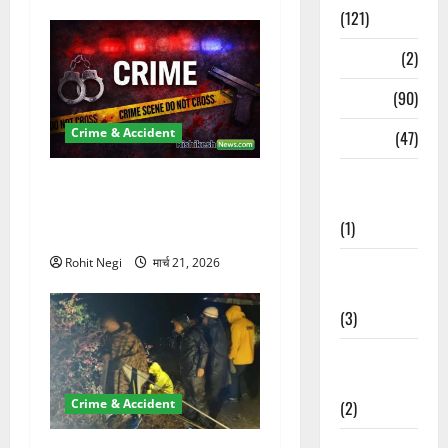
(121)
Temples
(2)
Temples
(90)
Crime & Accident
Travel
(47)
Treks &
ऋषिकेश में बड़ा प्रॉपर्टी फ्रॉड!
Adventures
100 रुपये के स्टांप पेपर पर NRI
(1)
की जमीन हड़पी
Rohit Negi
मार्च 21, 2026
Treks &
Adventures
(3)
Waterfalls &
Nature
Crime & Accident
(2)
Waterfalls &