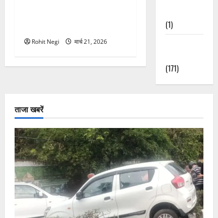
मसूरी रोड हादसा: खाई में गिरी
Nature
थार, एक युवक की मौत—SDRF
(1)
ने दो को बचाया
Rohit Negi
मार्च 21, 2026
Weather
Update
(171)
ताजा खबरें