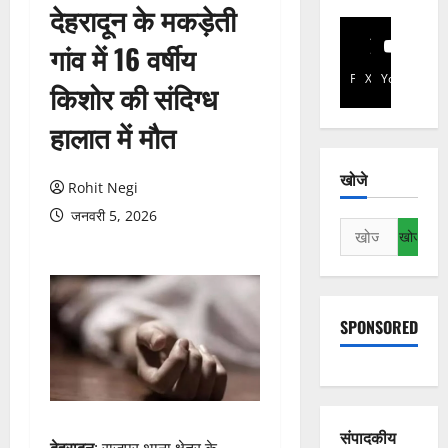
देहरादून के मकड़ेती
गांव में 16 वर्षीय
Facebook
X
YouTube
किशोर की संदिग्ध
हालात में मौत
खोजे
Rohit Negi
जनवरी 5, 2026
निम्न
को
खोजें:
SPONSORED
संपादकीय
देहरादून
: राजपुर थाना क्षेत्र के