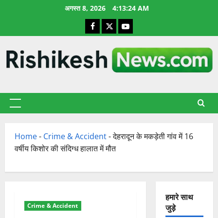
छोड़कर
अगस्त 8, 2026
4:13:24 AM
सामग्री
Facebook
X
YouTube
पर
जाएँ
प्राथमिक
सूची
Home
-
Crime & Accident
-
देहरादून के मकड़ेती गांव में 16
वर्षीय किशोर की संदिग्ध हालात में मौत
हमारे साथ
Crime & Accident
जुड़े