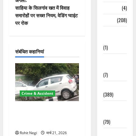
अगला:
वि
साहिया के सिलगांव खत में विवाह
Naukri
(4)
समारोहों पर सख्त नियम, वेडिंग प्वाइंट
गे
News
(208)
पर रोक
Opinion /
श
Editorial
न
(1)
संबंधित कहानियां
Opinion &
Editorial
(7)
Politics
(389)
Crime & Accident
Sarkari
दून में रफ्तार का कहर! 120
Naukri
Km/h थार ने स्कूटी सवारों को
(79)
कुचला, एक की मौत
Spirituality
Rohit Negi
मार्च 21, 2026