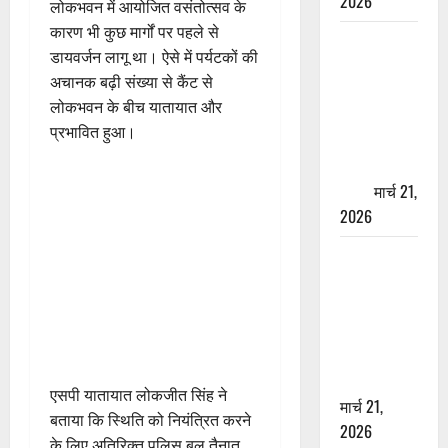
2026
लोकभवन में आयोजित वसंतोत्सव के
कारण भी कुछ मार्गों पर पहले से
ऋषिकेश में
डायवर्जन लागू था। ऐसे में पर्यटकों की
बड़ा प्रॉपर्टी
अचानक बढ़ी संख्या से कैंट से
फ्रॉड! 100
लोकभवन के बीच यातायात और
रुपये के स्टांप
प्रभावित हुआ।
पेपर पर NRI
की जमीन
हड़पी
मार्च 21,
2026
मसूरी रोड
हादसा: खाई में
गिरी थार, एक
युवक की मौत
—SDRF ने
दो को बचाया
एसपी यातायात लोकजीत सिंह ने
मार्च 21,
बताया कि स्थिति को नियंत्रित करने
2026
के लिए अतिरिक्त पुलिस बल तैनात