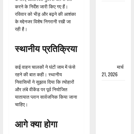
रामझूला पुल
करने के निर्देश जारी किए गए हैं।
की मरम्मत
रविवार को भीड़ और बढ़ने की आशंका
शुरू! 11
के मद्देनजर विशेष निगरानी रखी जा
करोड़ की
रही है।
योजना,
चारधाम
स्थानीय प्रतिक्रिया
यात्रा से
पहले होगा
काम पूरा
मार्च
कई वाहन चालकों ने घंटों जाम में फंसे
21, 2026
रहने की बात कही। स्थानीय
निवासियों ने सुझाव दिया कि त्योहारों
AIIMS
और लंबे वीकेंड पर पूर्व नियोजित
ऋषिकेश के
यातायात प्लान सार्वजनिक किया जाना
नाम पर
चाहिए।
नौकरी का
झांसा! फर्जी
आगे क्या होगा
भर्ती विज्ञापन
से युवाओं को