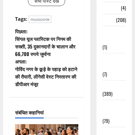
सभी पोस्ट देखें
Naukri
(4)
Tags:
News
(208)
mussoorie
पो
पिछला:
Opinion /
सिंगल यूज प्लास्टिक पर निगम की
Editorial
स्ट
सख्ती, 35 दुकानदारों के चालान और
(1)
66,700 रुपये जुर्माना
ने
Opinion &
अगला:
Editorial
वि
गोविंद नगर के कूड़े के पहाड़ को हटाने
(7)
की तैयारी, लीगेसी वेस्ट निस्तारण की
गे
डीपीआर मंजूर
Politics
(389)
श
Sarkari
न
संबंधित कहानियां
Naukri
(79)
Spirituality