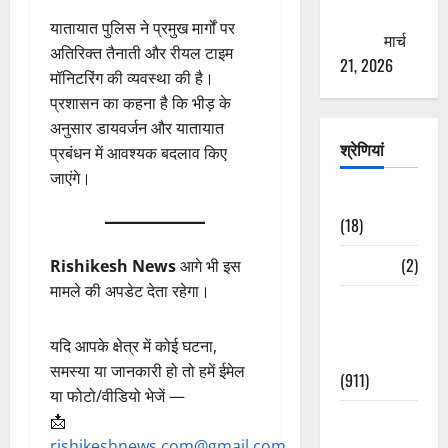
ठगने की
यातायात पुलिस ने प्रमुख मार्गों पर
कोशिश
मार्च
अतिरिक्त तैनाती और रीयल टाइम
21, 2026
मॉनिटरिंग की व्यवस्था की है।
प्रशासन का कहना है कि भीड़ के
अनुसार डायवर्जन और यातायात
श्रेणियां
प्रबंधन में आवश्यक बदलाव किए
जाएंगे।
Astrology
(18)
Bizarre
(2)
Rishikesh News
आगे भी इस
मामले की अपडेट देता रहेगा।
Civic Issues
&
यदि आपके क्षेत्र में कोई घटना,
Development
समस्या या जानकारी हो तो हमें ईमेल
(911)
या फोटो/वीडियो भेजें —
Crime &
📩
Accident
rishikeshnews.com@gmail.com