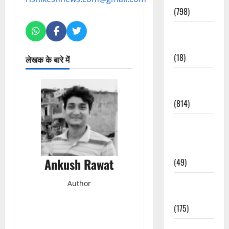
(798)
Culture &
Lifestyle
(18)
लेखक के बारे में
Current
Affairs
(814)
Education &
Exam
Updates
Ankush Rawat
(49)
Festivals &
Author
Events
(175)
Festivals &