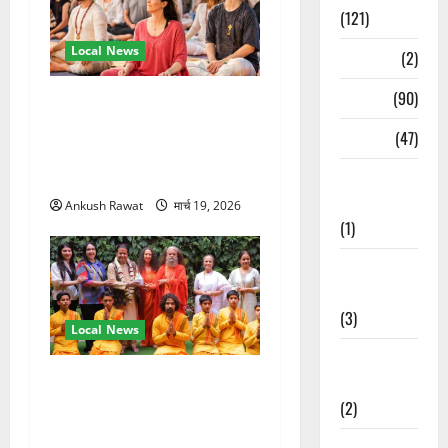
(121)
Local News
Temples
(2)
Temples
(90)
अंतरराष्ट्रीय योग महोत्सव में
तीसरे दिन योग की गहराई, साधकों
Travel
(47)
ने सीखी प्राणायाम और मेडिटेशन
तकनीक
Treks &
Adventures
Ankush Rawat
मार्च 19, 2026
(1)
Treks &
Adventures
(3)
Local News
Waterfalls &
परमार्थ निकेतन पहुंचे अनूप
Nature
जलोटा, गंगा आरती में लिया भाग,
(2)
स्वामी चिदानंद से मुलाकात
Waterfalls &