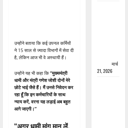
रामझूला पुल
की मरम्मत
शुरू! 11
करोड़ की
योजना,
चारधाम
उन्होंने बताया कि कई उपनल कर्मियों
यात्रा से
ने 15 साल से ज्यादा विभागों में सेवा दी
पहले होगा
है, लेकिन आज भी वे अस्थायी हैं।
काम पूरा
मार्च
21, 2026
उन्होंने यह भी कहा कि
“मुख्यमंत्री
धामी और मंत्री गणेश जोशी दोनों मेरे
AIIMS
छोटे भाई जैसे हैं। मैं उनसे निवेदन कर
ऋषिकेश के
रहा हूँ कि इन कर्मचारियों के साथ
नाम पर
न्याय करें, वरना यह लड़ाई अब बहुत
नौकरी का
आगे जाएगी।”
झांसा! फर्जी
भर्ती विज्ञापन
“अगर धामी मांग मान लें,
से युवाओं को