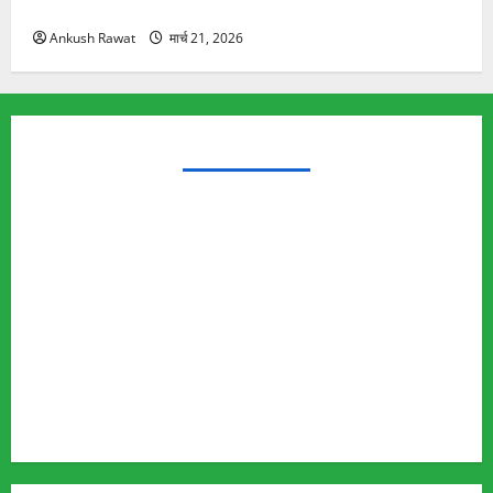
यात्रा से पहले होगा काम पूरा
Ankush Rawat
मार्च 21, 2026
TRENDING TOPICS
Rishikesh Land Protest
Ankita Bhandari Murder Case
Wildlife Conflict
Leopard Attack
Bear Attack
Elephant Attack
Articles
Sukhwant Singh Suicide Case
Save Auli