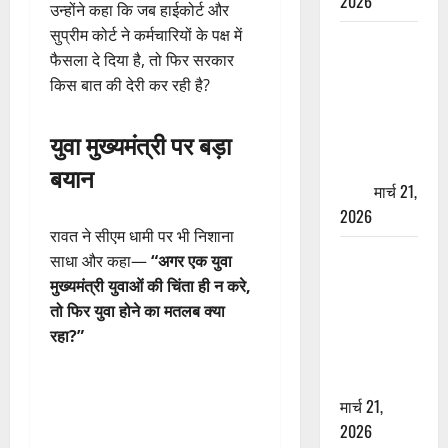
2026
उन्होंने कहा कि जब हाईकोर्ट और
सुप्रीम कोर्ट ने कर्मचारियों के पक्ष में
ऋषिकेश में
फैसला दे दिया है, तो फिर सरकार
बड़ा प्रॉपर्टी
किस बात की देरी कर रही है?
फ्रॉड! 100
रुपये के स्टांप
युवा मुख्यमंत्री पर बड़ा
पेपर पर NRI
की जमीन
बयान
हड़पी
मार्च 21,
2026
रावत ने सीएम धामी पर भी निशाना
मसूरी रोड
साधा और कहा—
“अगर एक युवा
हादसा: खाई में
मुख्यमंत्री युवाओं की चिंता ही न करे,
गिरी थार, एक
तो फिर युवा होने का मतलब क्या
युवक की मौत
रहा?”
—SDRF ने
दो को बचाया
मार्च 21,
2026