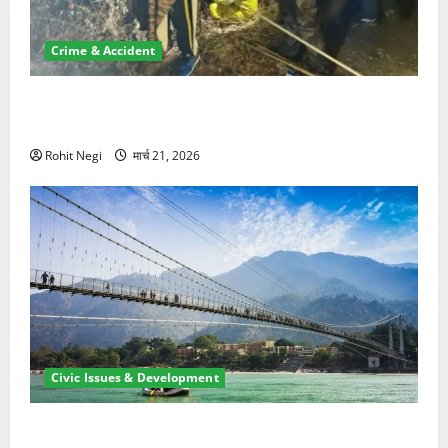
Crime & Accident
मसूरी रोड हादसा: खाई में गिरी थार, एक युवक की मौत—SDRF
ने दो को बचाया
Rohit Negi
मार्च 21, 2026
Civic Issues & Development
रामझूला पुल की मरम्मत शुरू! 11 करोड़ की योजना, चारधाम