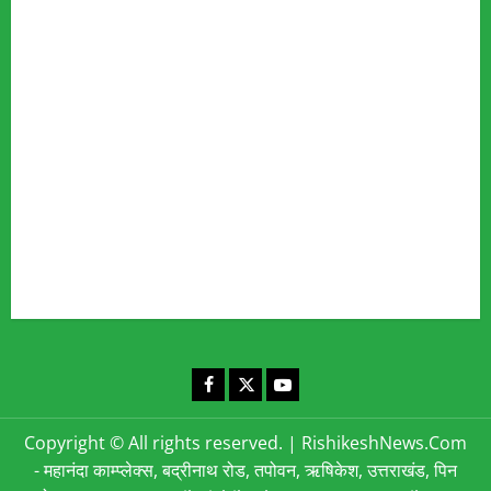
Our Team
Fact Checking Policy
Disclaimer
Editorial Policy
Privacy Policy
Cookies Policy
Corrections & Complaints Policy
Corrections & Grievance Redressal Policy
Terms & Condition
Advertising & Sponsored Content Policy
Contact Us
Facebook
X
YouTube
Copyright © All rights reserved.
|
RishikeshNews.Com
- महानंदा काम्प्लेक्स, बद्रीनाथ रोड, तपोवन, ऋषिकेश, उत्तराखंड, पिन