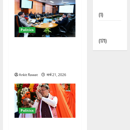
Nature
(1)
Weather
Politics
Update
(171)
कैबिनेट विस्तार के बाद धामी का
कम होगा बोझ! 35 विभागों का
बंटवारा जल्द, सरकार में आएगी
तेजी
Ankit Rawat
मार्च 21, 2026
Politics
धामी कैबिनेट विस्तार से साफ