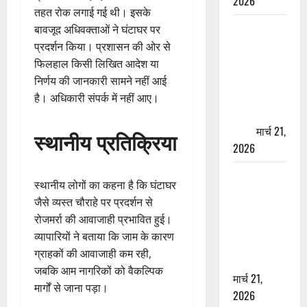
2026
तहत रोक लगाई गई थी। इसके
ऋषिकेश में
बावजूद अधिवक्ताओं ने घंटाघर पर
बड़ा प्रॉपर्टी
प्रदर्शन किया। प्रशासन की ओर से
फ्रॉड! 100
फिलहाल किसी लिखित आदेश या
रुपये के स्टांप
निर्णय की जानकारी सामने नहीं आई
पेपर पर NRI
है। अधिकारी संपर्क में नहीं आए।
की जमीन
हड़पी
मार्च 21,
स्थानीय प्रतिक्रिया
2026
मसूरी रोड
स्थानीय लोगों का कहना है कि घंटाघर
हादसा: खाई में
जैसे व्यस्त चौराहे पर प्रदर्शन से
गिरी थार, एक
रोजमर्रा की आवाजाही प्रभावित हुई।
युवक की मौत
व्यापारियों ने बताया कि जाम के कारण
—SDRF ने
ग्राहकों की आवाजाही कम रही,
दो को बचाया
जबकि आम नागरिकों को वैकल्पिक
मार्च 21,
मार्गों से जाना पड़ा।
2026