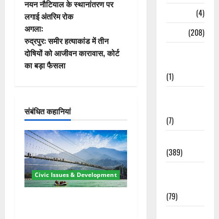
स्ट
नयन नौटियाल के स्थानांतरण पर
Naukri
(4)
लगाई अंतरिम रोक
ने
अगला:
News
(208)
वि
रुद्रपुर: समीर हत्याकांड में तीन
Opinion /
दोषियों को आजीवन कारावास, कोर्ट
गे
Editorial
का बड़ा फैसला
(1)
श
Opinion &
न
Editorial
संबंधित कहानियां
(7)
Politics
(389)
Sarkari
Civic Issues & Development
Naukri
(79)
रामझूला पुल की मरम्मत शुरू! 11
करोड़ की योजना, चारधाम यात्रा
Spirituality