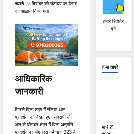
चलते 22 दिसंबर को घंटाघर पर घेराव
का आह्वान किया गया।
हमारे रिपोर्टर
बने
तजा खबरें
आधिकारिक
दून में रफ्तार
जानकारी
का कहर! 120
Km/h थार ने
स्कूटी सवारों
पिछले दिनों शहर में रैलियों और
को कुचला,
प्रदर्शनों को देखते हुए एसएसपी की
एक की मौत
ओर से घंटाघर क्षेत्र में बिना अनुमति
मार्च 21,
प्रदर्शन पर बीएनएस की धारा 223 के