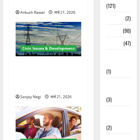
से पहले होगा काम पूरा
(121)
Ankush Rawat
मार्च 21, 2026
Temples
(2)
Temples
(90)
Travel
(47)
Civic Issues & Development
Treks &
Adventures
कुंभ 2027 की तैयारी तेज! हरिद्वार
(1)
में बिजली व्यवस्था मजबूत करने
के लिए 21.51 करोड़ की योजना
Treks &
मंजूर
Adventures
Sanjay Negi
मार्च 21, 2026
(3)
Waterfalls &
Nature
(2)
Waterfalls &