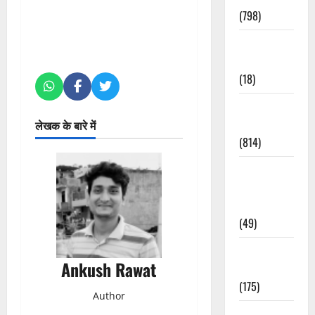
(798)
Culture &
Lifestyle
(18)
Current
Affairs
लेखक के बारे में
(814)
Education &
Exam
Updates
(49)
Festivals &
Ankush Rawat
Events
(175)
Author
Festivals &