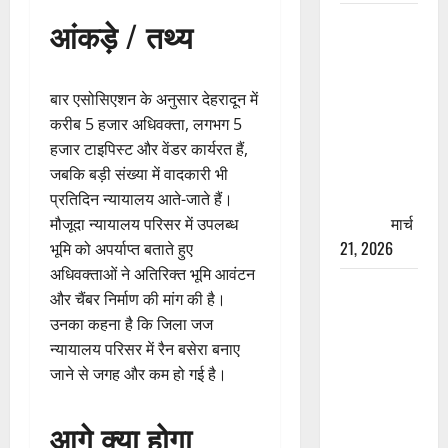
रामझूला पुल
आंकड़े / तथ्य
की मरम्मत
शुरू! 11
करोड़ की
बार एसोसिएशन के अनुसार देहरादून में
योजना,
करीब 5 हजार अधिवक्ता, लगभग 5
चारधाम
हजार टाइपिस्ट और वेंडर कार्यरत हैं,
यात्रा से
जबकि बड़ी संख्या में वादकारी भी
पहले होगा
प्रतिदिन न्यायालय आते-जाते हैं।
काम पूरा
मार्च
मौजूदा न्यायालय परिसर में उपलब्ध
21, 2026
भूमि को अपर्याप्त बताते हुए
अधिवक्ताओं ने अतिरिक्त भूमि आवंटन
AIIMS
और चैंबर निर्माण की मांग की है।
ऋषिकेश के
उनका कहना है कि जिला जज
नाम पर
न्यायालय परिसर में रैन बसेरा बनाए
नौकरी का
जाने से जगह और कम हो गई है।
झांसा! फर्जी
भर्ती विज्ञापन
आगे क्या होगा
से युवाओं को