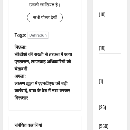
उनकी खासियत है।
Events
(10)
सभी पोस्ट देखें
Food &
Local
Tags:
Dehradun
Cuisine
पो
पिछला:
(10)
सीडीओ की सख्ती से हरकत में आया
स्ट
Food &
प्रशासन, लापरवाह अधिकारियों को
Local
चेतावनी
ने
Cuisine
अगला:
(1)
वि
लक्ष्मण झूला में एएनटीएफ की बड़ी
कार्रवाई, बाबा के वेश में नशा तस्कर
Health &
गे
गिरफ्तार
Wellness
श
(26)
Local News
न
संबंधित कहानियां
(560)