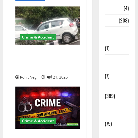
Naukri
(4)
News
(208)
Opinion /
Crime & Accident
Editorial
(1)
दून में रफ्तार का कहर! 120
Opinion &
Km/h थार ने स्कूटी सवारों को
Editorial
कुचला, एक की मौत
(7)
Rohit Negi
मार्च 21, 2026
Politics
(389)
Sarkari
Naukri
Crime & Accident
(79)
Spirituality
ऋषिकेश में बड़ा प्रॉपर्टी फ्रॉड!