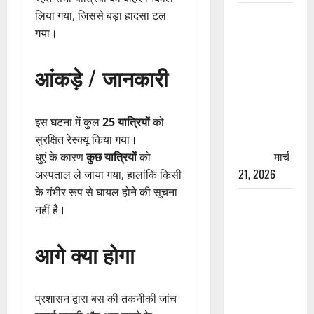
लिया गया, जिससे बड़ा हादसा टल
रामझूला पुल
गया।
की मरम्मत
शुरू! 11
करोड़ की
आंकड़े / जानकारी
योजना,
चारधाम
यात्रा से
इस घटना में कुल
25 यात्रियों
को
पहले होगा
सुरक्षित रेस्क्यू किया गया।
काम पूरा
मार्च
धुएं के कारण
कुछ यात्रियों
को
21, 2026
अस्पताल ले जाया गया, हालांकि किसी
के गंभीर रूप से घायल होने की सूचना
AIIMS
नहीं है।
ऋषिकेश के
नाम पर
आगे क्या होगा
नौकरी का
झांसा! फर्जी
भर्ती विज्ञापन
प्रशासन द्वारा बस की तकनीकी जांच
से युवाओं को