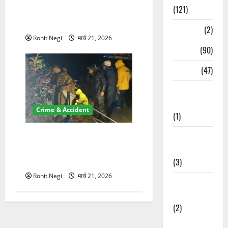
(121)
100 रुपये के स्टांप पेपर पर NRI
की जमीन हड़पी
Temples
(2)
Rohit Negi
मार्च 21, 2026
Temples
(90)
Travel
(47)
Treks &
Adventures
Crime & Accident
(1)
मसूरी रोड हादसा: खाई में गिरी
Treks &
थार, एक युवक की मौत—SDRF
Adventures
ने दो को बचाया
(3)
Rohit Negi
मार्च 21, 2026
Waterfalls &
Nature
(2)
Waterfalls &