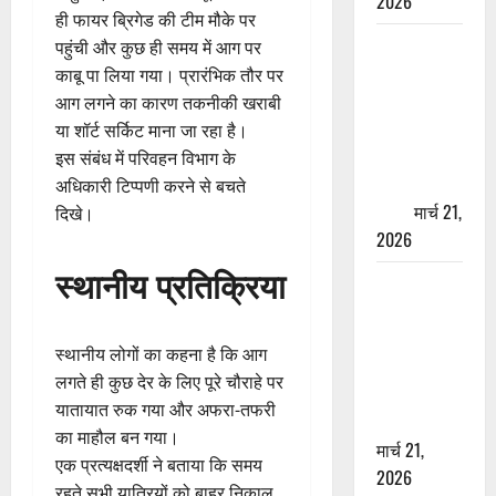
2026
ही फायर ब्रिगेड की टीम मौके पर
ऋषिकेश में
पहुंची और कुछ ही समय में आग पर
बड़ा प्रॉपर्टी
काबू पा लिया गया। प्रारंभिक तौर पर
फ्रॉड! 100
आग लगने का कारण तकनीकी खराबी
रुपये के स्टांप
या शॉर्ट सर्किट माना जा रहा है।
पेपर पर NRI
इस संबंध में परिवहन विभाग के
की जमीन
अधिकारी टिप्पणी करने से बचते
हड़पी
मार्च 21,
दिखे।
2026
स्थानीय प्रतिक्रिया
मसूरी रोड
हादसा: खाई में
गिरी थार, एक
स्थानीय लोगों का कहना है कि आग
युवक की मौत
लगते ही कुछ देर के लिए पूरे चौराहे पर
—SDRF ने
यातायात रुक गया और अफरा-तफरी
दो को बचाया
का माहौल बन गया।
मार्च 21,
एक प्रत्यक्षदर्शी ने बताया कि समय
2026
रहते सभी यात्रियों को बाहर निकाल