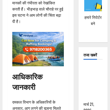
मानकों की गंभीरता को रेखांकित
करती हैं। भीड़भाड़ वाले चौराहे पर हुई
इस घटना ने आम लोगों की चिंता बढ़ा
हमारे रिपोर्टर
दी है।
बने
तजा खबरें
दून में रफ्तार
का कहर! 120
आधिकारिक
Km/h थार ने
जानकारी
स्कूटी सवारों
को कुचला,
एक की मौत
दमकल विभाग के अधिकारियों के
मार्च 21,
अनुसार, आग लगने की सूचना मिलते