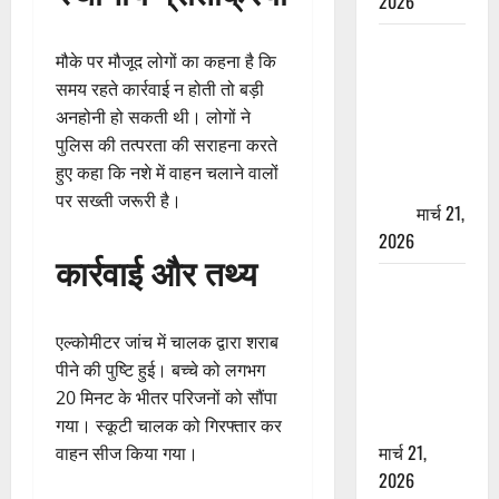
2026
ऋषिकेश में
मौके पर मौजूद लोगों का कहना है कि
बड़ा प्रॉपर्टी
समय रहते कार्रवाई न होती तो बड़ी
फ्रॉड! 100
अनहोनी हो सकती थी। लोगों ने
रुपये के स्टांप
पुलिस की तत्परता की सराहना करते
पेपर पर NRI
हुए कहा कि नशे में वाहन चलाने वालों
की जमीन
पर सख्ती जरूरी है।
हड़पी
मार्च 21,
2026
कार्रवाई और तथ्य
मसूरी रोड
हादसा: खाई में
गिरी थार, एक
एल्कोमीटर जांच में चालक द्वारा शराब
युवक की मौत
पीने की पुष्टि हुई। बच्चे को लगभग
—SDRF ने
20 मिनट के भीतर परिजनों को सौंपा
दो को बचाया
गया। स्कूटी चालक को गिरफ्तार कर
मार्च 21,
वाहन सीज किया गया।
2026