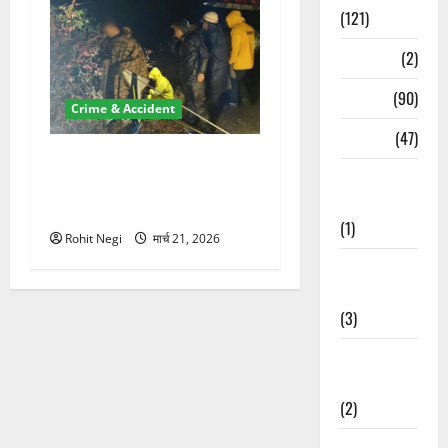
(121)
Temples
(2)
Temples
(90)
Crime & Accident
Travel
(47)
मसूरी रोड हादसा: खाई में गिरी
Treks &
थार, एक युवक की मौत—SDRF
Adventures
ने दो को बचाया
(1)
Rohit Negi
मार्च 21, 2026
Treks &
Adventures
(3)
Waterfalls &
Nature
(2)
Waterfalls &