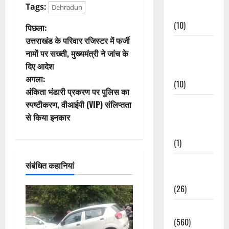
Tags:
Dehradun
Events
(10)
पो
पिछला:
उत्तराखंड के परिवार रजिस्टर में फर्जी
Food &
स्ट
नामों पर सख्ती, मुख्यमंत्री ने जांच के
Local
दिए आदेश
ने
Cuisine
अगला:
(10)
वि
अंकिता भंडारी प्रकरण पर पुलिस का
स्पष्टीकरण, वीआईपी (VIP) संलिप्तता
Food &
गे
से किया इनकार
Local
Cuisine
श
(1)
न
Health &
संबंधित कहानियां
Wellness
(26)
Local News
(560)