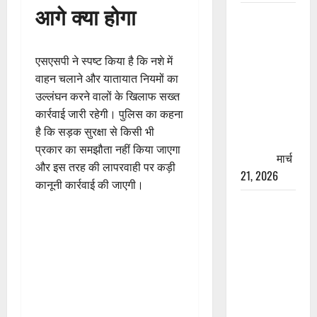
आगे क्या होगा
रामझूला पुल
की मरम्मत
शुरू! 11
एसएसपी ने स्पष्ट किया है कि नशे में
करोड़ की
वाहन चलाने और यातायात नियमों का
योजना,
उल्लंघन करने वालों के खिलाफ सख्त
चारधाम
कार्रवाई जारी रहेगी। पुलिस का कहना
यात्रा से
है कि सड़क सुरक्षा से किसी भी
पहले होगा
प्रकार का समझौता नहीं किया जाएगा
काम पूरा
मार्च
और इस तरह की लापरवाही पर कड़ी
21, 2026
कानूनी कार्रवाई की जाएगी।
AIIMS
ऋषिकेश के
नाम पर
नौकरी का
झांसा! फर्जी
भर्ती विज्ञापन
से युवाओं को