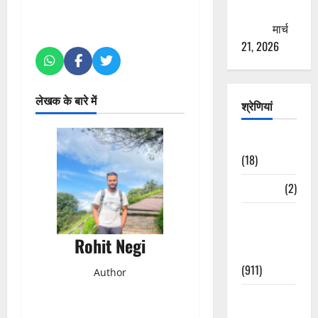
ठगने की
कोशिश
मार्च
21, 2026
लेखक के बारे में
श्रेणियां
Astrology
(18)
Bizarre
(2)
Civic Issues
&
Rohit Negi
Development
(911)
Author
Crime &
Accident