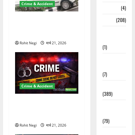
Crime & Accident
Naukri
(4)
दून में रफ्तार का कहर! 120
News
(208)
Km/h थार ने स्कूटी सवारों को
Opinion /
कुचला, एक की मौत
Editorial
Rohit Negi
मार्च 21, 2026
(1)
Opinion &
Editorial
(7)
Politics
Crime & Accident
(389)
ऋषिकेश में बड़ा प्रॉपर्टी फ्रॉड!
Sarkari
100 रुपये के स्टांप पेपर पर NRI
Naukri
की जमीन हड़पी
(79)
Rohit Negi
मार्च 21, 2026
Spirituality