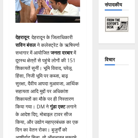
संपादकीय
देहरादून
: देहरादून के जिलाधिकारी
सविन बंसल
ने कलेक्ट्रेट के ऋषिपर्णा
सभागार में आयोजित
जनता दरबार
में
विचार
दूरस्थ क्षेत्रों से पहुंचे लोगों की 151
शिकायतें सुनीं। भूमि विवाद, घरेलू
The
हिंसा, निजी भूमि पर कब्जा, बाढ़
Crumbling
सुरक्षा, दैवीय आपदा मुआवजा, आर्थिक
Mountains
सहायता आदि मुद्दों पर अधिकांश
of
शिकायतों का मौके पर ही निस्तारण
Uttarakhand:
किया गया। DM ने
गुंडा एक्ट
लगाने
Continuous
के आदेश दिए, मोबाइल टावर सीज
Disasters in
किया, और उद्योग महाप्रबंधक का एक
Dehradun,
दिन का वेतन रोका। बुजुर्गों को
Chamoli,
आशीर्वाद मिला, तो ऑनलाइन मुकदमे