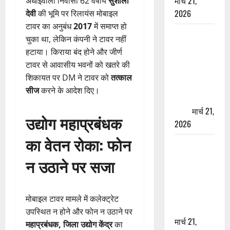
मार्च 21,
अधोईवाला निवासी 62 वर्षीय
सुशीला
2026
देवी
की भूमि पर रिलायंस मोबाइल
टावर का अनुबंध
2017
में समाप्त हो
ऋषिकेश में
चुका था, लेकिन कंपनी ने टावर नहीं
बड़ा प्रॉपर्टी
हटाया। किराया बंद होने और जीर्ण
फ्रॉड! 100
टावर से आवासीय भवनों को खतरे की
रुपये के स्टांप
शिकायत पर DM ने टावर को
तत्काल
पेपर पर NRI
सीज
करने के आदेश दिए।
की जमीन
हड़पी
मार्च 21,
उद्योग महाप्रबंधक
2026
का वेतन रोका: फोन
मसूरी रोड
हादसा: खाई में
न उठाने पर सजा
गिरी थार, एक
युवक की मौत
—SDRF ने
मोबाइल टावर मामले में कलेक्ट्रेट
दो को बचाया
उपस्थित न होने और फोन न उठाने पर
मार्च 21,
महाप्रबंधक, जिला उद्योग केंद्र
का