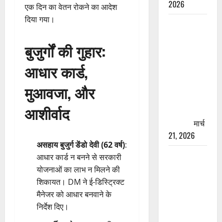
2026
एक दिन का वेतन रोकने का आदेश
दिया गया।
रामझूला पुल
की मरम्मत
बुजुर्गों की गुहार:
शुरू! 11
करोड़ की
आधार कार्ड,
योजना,
चारधाम
मुआवजा, और
यात्रा से
आशीर्वाद
पहले होगा
काम पूरा
मार्च
21, 2026
असहाय बुजुर्ग डेंडो देवी (62 वर्ष)
:
AIIMS
आधार कार्ड न बनने से सरकारी
ऋषिकेश के
योजनाओं का लाभ न मिलने की
नाम पर
शिकायत। DM ने ई-डिस्ट्रिक्ट
नौकरी का
मैनेजर को आधार बनवाने के
झांसा! फर्जी
निर्देश दिए।
भर्ती विज्ञापन