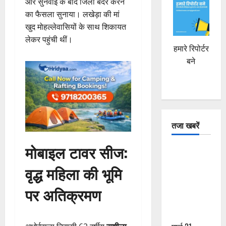
और सुनवाई के बाद जिला बदर करने
का फैसला सुनाया। लखेड़ा की मां
खुद मोहल्लेवासियों के साथ शिकायत
लेकर पहुंची थीं।
हमारे रिपोर्टर
बने
तजा खबरें
मोबाइल टावर सीज:
दून में रफ्तार
का कहर! 120
वृद्ध महिला की भूमि
Km/h थार ने
स्कूटी सवारों
पर अतिक्रमण
को कुचला,
एक की मौत