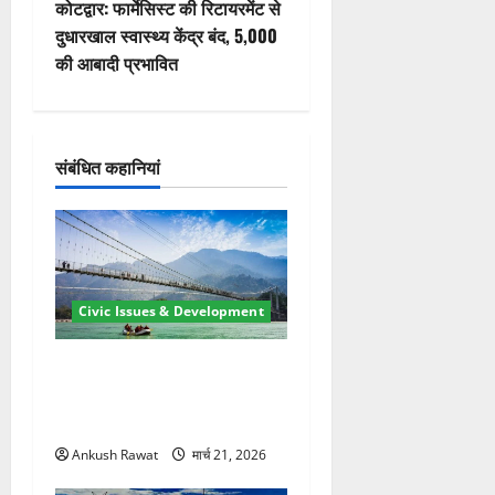
कोटद्वार: फार्मेसिस्ट की रिटायरमेंट से
गे
दुधारखाल स्वास्थ्य केंद्र बंद, 5,000
की आबादी प्रभावित
श
न
संबंधित कहानियां
Civic Issues & Development
रामझूला पुल की मरम्मत शुरू! 11
करोड़ की योजना, चारधाम यात्रा
से पहले होगा काम पूरा
Ankush Rawat
मार्च 21, 2026