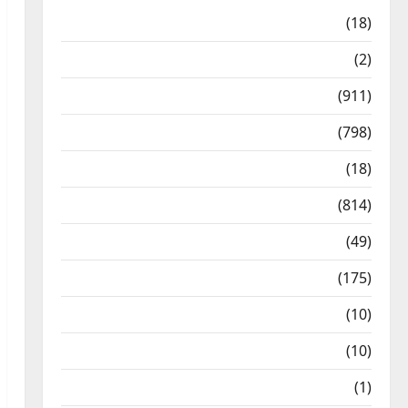
Astrology
(18)
Bizarre
(2)
Civic Issues & Development
(911)
Crime & Accident
(798)
Culture & Lifestyle
(18)
Current Affairs
(814)
Education & Exam Updates
(49)
Festivals & Events
(175)
Festivals & Events
(10)
Food & Local Cuisine
(10)
Food & Local Cuisine
(1)