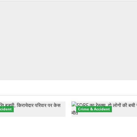
cident
Crime & Accident
़ा प्रॉपर्टी फ्रॉड! 100 रुपये के
मसूरी रोड हादसा: खाई में गिरी थ
पर NRI की जमीन हड़पी
की मौत—SDRF ने दो को बचाया