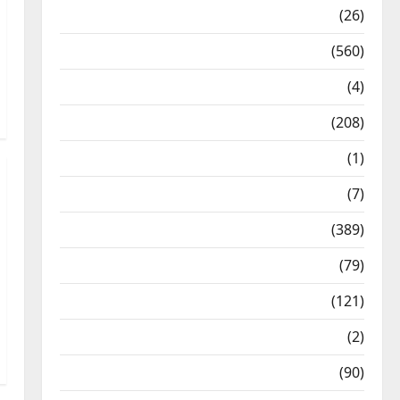
Health & Wellness
(26)
Local News
(560)
Naukri
(4)
News
(208)
Opinion / Editorial
(1)
Opinion & Editorial
(7)
Politics
(389)
Sarkari Naukri
(79)
Spirituality
(121)
Temples
(2)
Temples
(90)