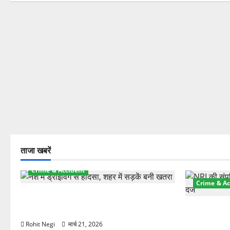
ताजा खबरें
Crime & Accident
Crime & Ac
दून में रफ्तार का कहर! 120 Km/h थार ने
स्कूटी सवारों को कुचला, एक की मौत
ऋषिकेश में बड
स्टांप पेपर 
Rohit Negi
मार्च 21, 2026