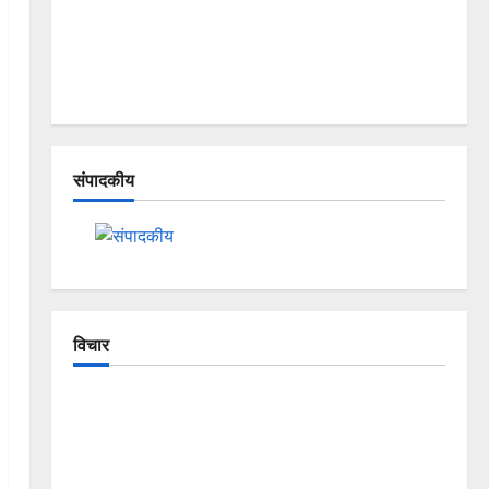
संपादकीय
विचार
The Crumbling Mountains of
Uttarakhand: Continuous Disasters in
Dehradun, Chamoli, and Joshimath —
Why Is This Destruction Repeating?