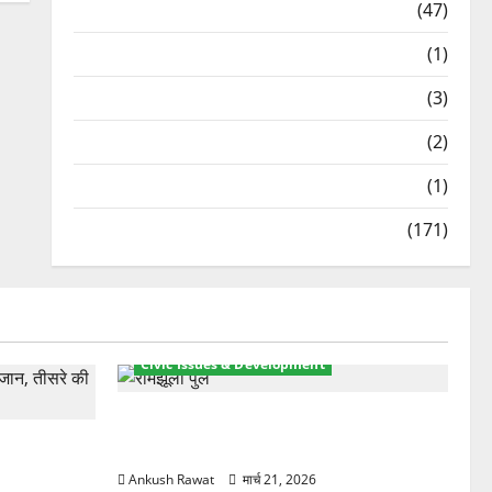
Travel
(47)
Treks & Adventures
(1)
Treks & Adventures
(3)
Waterfalls & Nature
(2)
Waterfalls & Nature
(1)
Weather Update
(171)
Civic Issues & Development
रामझूला पुल की मरम्मत शुरू! 11 करोड़ की
ार, एक युवक
योजना, चारधाम यात्रा से पहले होगा काम पूरा
Ankush Rawat
मार्च 21, 2026