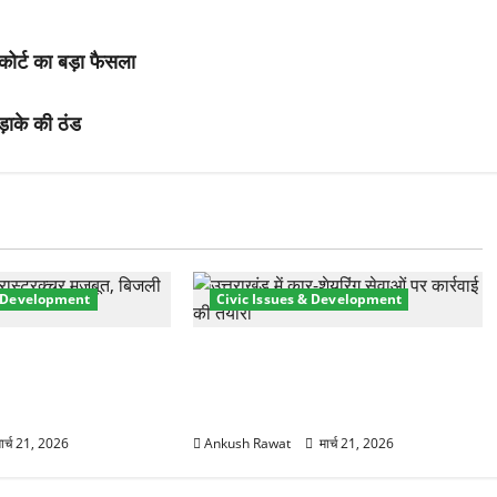
कोर्ट का बड़ा फैसला
़ाके की ठंड
& Development
Civic Issues & Development
री तेज! हरिद्वार में
उत्तराखंड में BlaBla पर लग सकती है
मजबूत करने के लिए
रोक! हादसे के बाद सरकार सख्त, जांच
 योजना मंजूर
तेज
ार्च 21, 2026
Ankush Rawat
मार्च 21, 2026