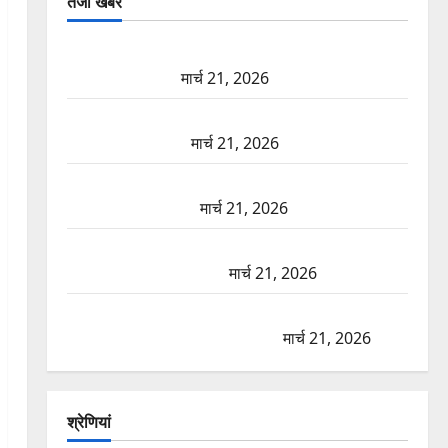
तजा खबरें
दून में रफ्तार का कहर! 120 Km/h थार ने स्कूटी सवारों को
कुचला, एक की मौत
मार्च 21, 2026
ऋषिकेश में बड़ा प्रॉपर्टी फ्रॉड! 100 रुपये के स्टांप पेपर पर
NRI की जमीन हड़पी
मार्च 21, 2026
मसूरी रोड हादसा: खाई में गिरी थार, एक युवक की मौत—
SDRF ने दो को बचाया
मार्च 21, 2026
रामझूला पुल की मरम्मत शुरू! 11 करोड़ की योजना, चारधाम
यात्रा से पहले होगा काम पूरा
मार्च 21, 2026
AIIMS ऋषिकेश के नाम पर नौकरी का झांसा! फर्जी भर्ती
विज्ञापन से युवाओं को ठगने की कोशिश
मार्च 21, 2026
श्रेणियां