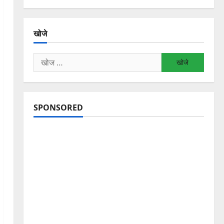
खोजे
निम्न
को
खोजें:
SPONSORED