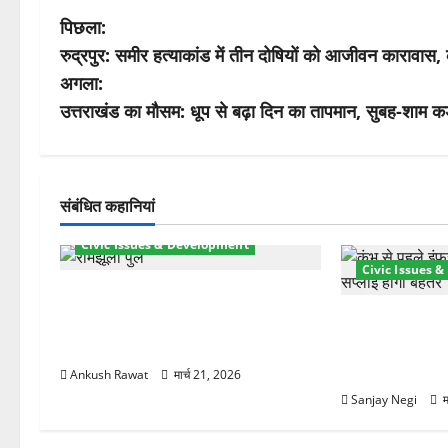
पो
पिछला:
रुद्रपुर: समीर हत्याकांड में तीन दोषियों को आजीवन कारावास, 
स्ट
अगला:
ने
उत्तराखंड का मौसम: धूप से बढ़ा दिन का तापमान, सुबह-शाम कड
वि
गे
संबंधित कहानियां
श
Civic Issues & Development
Civic Issues 
न
रामझूला पुल की मरम्मत शुरू! 11 करोड़
की योजना, चारधाम यात्रा से पहले होगा
कुंभ 2027 की तैया
काम पूरा
बिजली व्यवस्था 
21.51 करोड़ की
Ankush Rawat
मार्च 21, 2026
Sanjay Negi
म