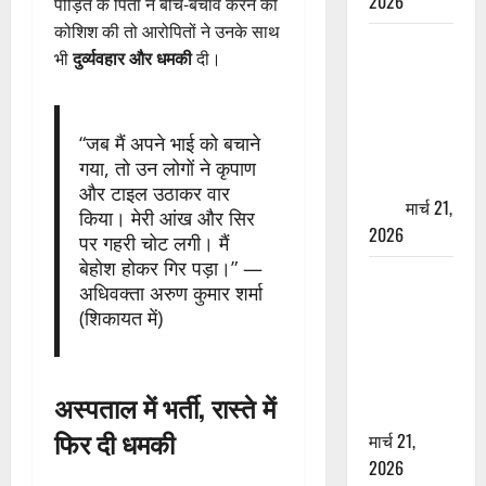
2026
पीड़ित के पिता ने बीच-बचाव करने की
कोशिश की तो आरोपितों ने उनके साथ
ऋषिकेश में
भी
दुर्व्यवहार और धमकी
दी।
बड़ा प्रॉपर्टी
फ्रॉड! 100
रुपये के स्टांप
“जब मैं अपने भाई को बचाने
पेपर पर NRI
गया, तो उन लोगों ने कृपाण
की जमीन
और टाइल उठाकर वार
हड़पी
मार्च 21,
किया। मेरी आंख और सिर
2026
पर गहरी चोट लगी। मैं
बेहोश होकर गिर पड़ा।” —
मसूरी रोड
अधिवक्ता अरुण कुमार शर्मा
हादसा: खाई में
(शिकायत में)
गिरी थार, एक
युवक की मौत
—SDRF ने
अस्पताल में भर्ती, रास्ते में
दो को बचाया
फिर दी धमकी
मार्च 21,
2026