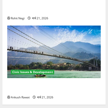
मसूरी रोड हादसा: खाई में गिरी थार, एक युवक की मौत—SDRF
ने दो को बचाया
Rohit Negi
मार्च 21, 2026
Civic Issues & Development
रामझूला पुल की मरम्मत शुरू! 11 करोड़ की योजना, चारधाम
यात्रा से पहले होगा काम पूरा
Ankush Rawat
मार्च 21, 2026