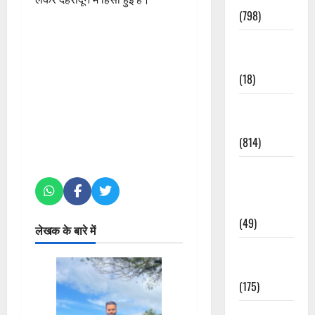
(798)
Culture &
Lifestyle
(18)
Current
Affairs
(814)
Education &
Exam
Updates
(49)
लेखक के बारे में
Festivals &
Events
(175)
Festivals &