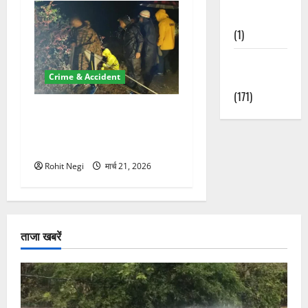
Nature
(1)
Weather
Update
Crime & Accident
(171)
मसूरी रोड हादसा: खाई में गिरी
थार, एक युवक की मौत—SDRF
ने दो को बचाया
Rohit Negi
मार्च 21, 2026
ताजा खबरें