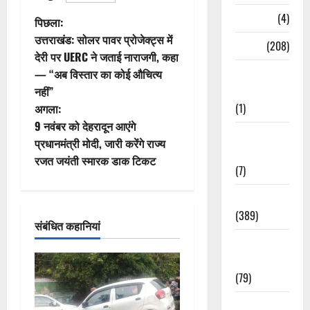
Naukri
(4)
पो
पिछला:
उत्तराखंड: सोलर पावर प्रोजेक्ट्स में
News
(208)
स्ट
देरी पर UERC ने जताई नाराजगी, कहा
Opinion /
— “अब विस्तार का कोई औचित्य
ने
Editorial
नहीं”
वि
(1)
अगला:
9 नवंबर को देहरादून आएंगे
Opinion &
गे
प्रधानमंत्री मोदी, जारी करेंगे राज्य
Editorial
रजत जयंती स्मारक डाक टिकट
श
(7)
न
Politics
(389)
संबंधित कहानियां
Sarkari
Naukri
(79)
Spirituality