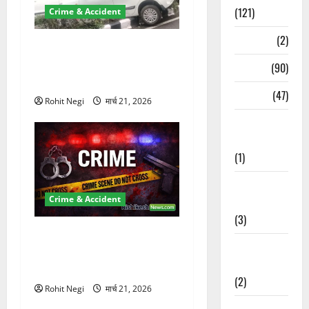
(121)
Crime & Accident
Temples
(2)
दून में रफ्तार का कहर! 120
Km/h थार ने स्कूटी सवारों को
Temples
(90)
कुचला, एक की मौत
Travel
(47)
Rohit Negi
मार्च 21, 2026
Treks &
Adventures
(1)
Treks &
Crime & Accident
Adventures
(3)
ऋषिकेश में बड़ा प्रॉपर्टी फ्रॉड!
Waterfalls &
100 रुपये के स्टांप पेपर पर NRI
Nature
की जमीन हड़पी
(2)
Rohit Negi
मार्च 21, 2026
Waterfalls &