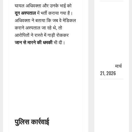
घायल अधिवक्ता और उनके भाई को
रामझूला पुल
दून अस्पताल
में भर्ती कराया गया है।
की मरम्मत
अधिवक्ता ने बताया कि जब वे मेडिकल
शुरू! 11
कराने अस्पताल जा रहे थे, तो
करोड़ की
आरोपितों ने रास्ते में गाड़ी रोककर
योजना,
जान से मारने की धमकी
भी दी।
चारधाम
यात्रा से
पहले होगा
काम पूरा
मार्च
21, 2026
AIIMS
ऋषिकेश के
नाम पर
नौकरी का
झांसा! फर्जी
पुलिस कार्रवाई
भर्ती विज्ञापन
से युवाओं को