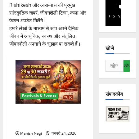
Rishikesh और आस-पास की प्रमुख
सांस्कृतिक खबरें, जीवनशैली टिप्स, कला और
Facebook
X
YouTube
फैशन अपडेट मिलेंगे।
हमारे लेखों के माध्यम से आप अपने दैनिक
जीवन में आधुनिक, स्वस्थ और संतुलित
जीवनशैली अपनाने के सुझाव पा सकते हैं।
खोजे
निम्न
को
खोजें:
संपादकीय
Festivals & Events
Jaya Ekadashi 2026 कब है? 29 या
30 जनवरी, तिथि को लेकर भ्रम दूर
करें
Manish Negi
जनवरी 24, 2026