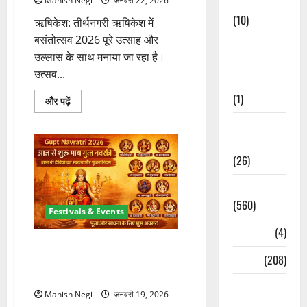
Manish Negi
जनवरी 22, 2026
Cuisine
(10)
ऋषिकेश: तीर्थनगरी ऋषिकेश में
बसंतोत्सव 2026 पूरे उत्साह और
Food &
उल्लास के साथ मनाया जा रहा है।
Local
उत्सव...
Cuisine
(1)
ऋषिकेश
और पढ़ें
में
बसंतोत्सव
Health &
2026
की
Wellness
धूम,
साइकिल
(26)
रेस
से
Local News
दंगल
तक
(560)
रंगारंग
Festivals & Events
आयोजन
के
Naukri
(4)
बारे
में
Gupt Navratri 2026: आज से शुरू
और
News
(208)
माघ गुप्त नवरात्रि, जानें नौ देवियों का
पढ़ें
स्वरूप और पूजन नियम
Opinion /
Manish Negi
जनवरी 19, 2026
Editorial