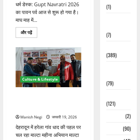
धर्म डेस्क: Gupt Navratri 2026
(1)
का पावन पर्व आज से शुरू हो गया है।
Opinion &
माघ माह में...
Editorial
Gupt
और पढ़ें
(7)
Navratri
2026:
आज
Politics
से
शुरू
(389)
माघ
गुप्त
Sarkari
नवरात्रि,
जानें
Naukri
नौ
Culture & Lifestyle
देवियों
(79)
का
स्वरूप
और
माल्टा चला दिल्ली नाटक के मंचन के
Spirituality
पूजन
साथ माल्टा महीना अभियान का
नियम
(121)
के
समापन
बारे
Temples
(2)
में
Manish Negi
जनवरी 19, 2026
और
पढ़ें
देहरादून में हरेला गांव धाद की पहल पर
Temples
(90)
चल रहा माल्टा महीना अभियान माल्टा