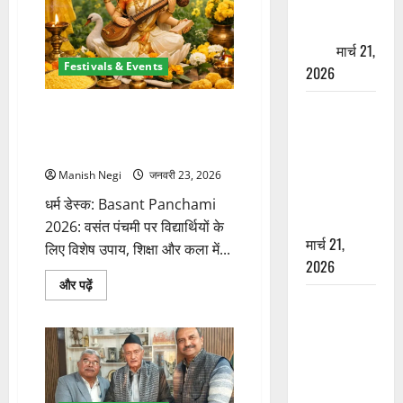
तिथि
पेपर पर NRI
की
की जमीन
घोषणा
के
हड़पी
मार्च 21,
बारे
में
Festivals & Events
2026
और
पढ़ें
मसूरी रोड
वसंत पंचमी पर क्या करें और क्या न
हादसा: खाई में
करें? जानिए सही पूजा, पढ़ाई और
व्यवहार के नियम
गिरी थार, एक
युवक की मौत
Manish Negi
जनवरी 23, 2026
—SDRF ने
धर्म डेस्क: Basant Panchami
दो को बचाया
2026: वसंत पंचमी पर विद्यार्थियों के
मार्च 21,
लिए विशेष उपाय, शिक्षा और कला में...
2026
वसंत
और पढ़ें
पंचमी
रामझूला पुल
पर
क्या
की मरम्मत
करें
शुरू! 11
और
क्या
करोड़ की
न
करें?
योजना,
जानिए