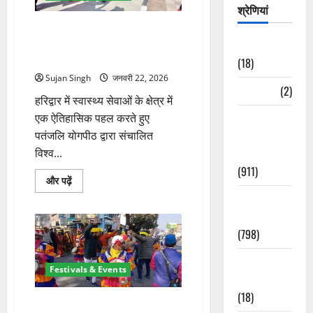
लिया
श्रेणियां
संकल्प
के
हरिद्वार में विश्व के पहले इंटीग्रेटेड
बारे
मेडिसिन हॉस्पिटल का उद्घाटन,
Astrology
में
और
अमित शाह ने किया लोकार्पण
(18)
पढ़ें
Sujan Singh
जनवरी 22, 2026
Bizarre
(2)
हरिद्वार में स्वास्थ्य सेवाओं के क्षेत्र में
एक ऐतिहासिक पहल करते हुए
Civic Issues
पतंजलि योगपीठ द्वारा संचालित
&
विश्व...
Development
(911)
हरिद्वार
और पढ़ें
में
Crime &
विश्व
के
Accident
पहले
इंटीग्रेटेड
(798)
मेडिसिन
हॉस्पिटल
का
Culture &
उद्घाटन,
Festivals & Events
अमित
Lifestyle
शाह
(18)
ने
रामनगर में बसंत महोत्सव का रंगारंग
किया