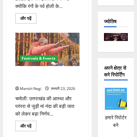
क्योंकि रंगों के पर्व होली के...
Chandra
और पढ़ें
ज्योतिष
Grahan
On
Holi
2026:
होली
के
दिन
चंद्र
ग्रहण,
Festivals & Events
भद्रा
और
अपने क्षेत्र से
दहन
मां नंदा की बड़ी जात 2026 में होगी, 5
करे रिपोर्टिंग
का
सही
सितंबर को कैलाश के लिए प्रस्थान
समय
के
Manish Negi
जनवरी 23, 2026
बारे
में
चमोली: उत्तराखंड की आस्था और
और
पढ़ें
परंपरा से जुड़ी मां नंदा की बड़ी जात
को लेकर बड़ा निर्णय...
हमारे रिपोर्टर
बने
मां
और पढ़ें
नंदा
की