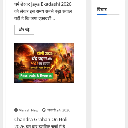
धर्म डेस्क: Jaya Ekadashi 2026
विचार
को लेकर इस समय सबसे बड़ा सवाल
यही है कि जया एकादशी...
The
Jaya
और पढ़ें
Crumbling
Ekadashi
2026
Mountains
कब
of
है?
29
Uttarakhand:
या
30
Continuous
जनवरी,
तिथि
Disasters in
को
Dehradun,
लेकर
Festivals & Events
भ्रम
Chamoli,
दूर
करें
and
के
Chandra Grahan On Holi 2026:
बारे
Joshimath
होली के दिन चंद्र ग्रहण, भद्रा और
में
और
— Why Is
दहन का सही समय
पढ़ें
This
Manish Negi
जनवरी 24, 2026
Destruction
Chandra Grahan On Holi
Repeating?
2026 इस बार इसलिए चर्चा में है