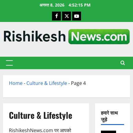
छोड़कर
अगस्त 8, 2026
4:52:16 PM
सामग्री
Facebook
X
YouTube
पर
जाएँ
प्राथमिक
सूची
Home
-
Culture & Lifestyle
-
Page 4
Culture & Lifestyle
हमारे साथ
जुड़े
RishikeshNews.com पर आपको