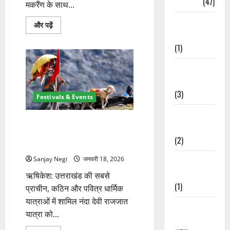
Travel
(47)
मकरैंण के साथ...
Treks &
माल्टा
और पढ़ें
चला
Adventures
दिल्ली
नाटक
(1)
के
मंचन
Treks &
के
साथ
Adventures
माल्टा
महीना
(3)
अभियान
Festivals & Events
का
समापन
Waterfalls &
के
नंदा देवी राजजात यात्रा 2026
बारे
Nature
में
स्थगित, अब 2027 में होगी ऐतिहासिक
(2)
और
तीर्थयात्रा
पढ़ें
Sanjay Negi
जनवरी 18, 2026
Waterfalls &
Nature
ऋषिकेश: उत्तराखंड की सबसे
(1)
प्राचीन, कठिन और पवित्र धार्मिक
यात्राओं में शामिल नंदा देवी राजजात
Weather
यात्रा को...
Update