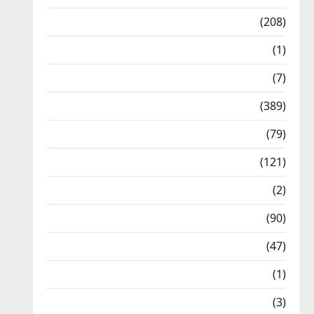
News
(208)
Opinion / Editorial
(1)
Opinion & Editorial
(7)
Politics
(389)
Sarkari Naukri
(79)
Spirituality
(121)
Temples
(2)
Temples
(90)
Travel
(47)
Treks & Adventures
(1)
Treks & Adventures
(3)