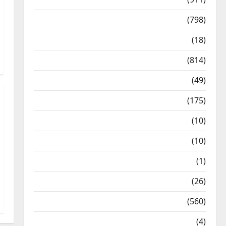
Crime & Accident
(798)
Culture & Lifestyle
(18)
Current Affairs
(814)
Education & Exam Updates
(49)
Festivals & Events
(175)
Festivals & Events
(10)
Food & Local Cuisine
(10)
Food & Local Cuisine
(1)
Health & Wellness
(26)
Local News
(560)
Naukri
(4)