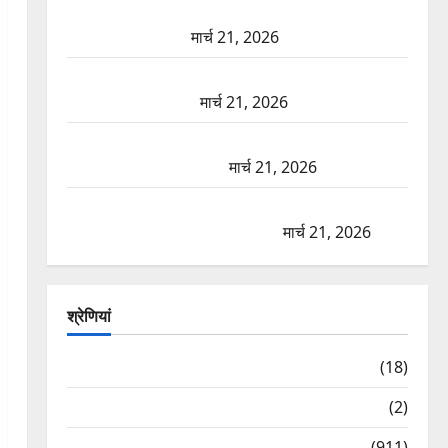
ऋषिकेश में बड़ा प्रॉपर्टी फ्रॉड! 100 रुपये के स्टांप पेपर पर
NRI की जमीन हड़पी
मार्च 21, 2026
मसूरी रोड हादसा: खाई में गिरी थार, एक युवक की मौत—
SDRF ने दो को बचाया
मार्च 21, 2026
रामझूला पुल की मरम्मत शुरू! 11 करोड़ की योजना, चारधाम
यात्रा से पहले होगा काम पूरा
मार्च 21, 2026
AIIMS ऋषिकेश के नाम पर नौकरी का झांसा! फर्जी भर्ती
विज्ञापन से युवाओं को ठगने की कोशिश
मार्च 21, 2026
श्रेणियां
Astrology
(18)
Bizarre
(2)
Civic Issues & Development
(911)