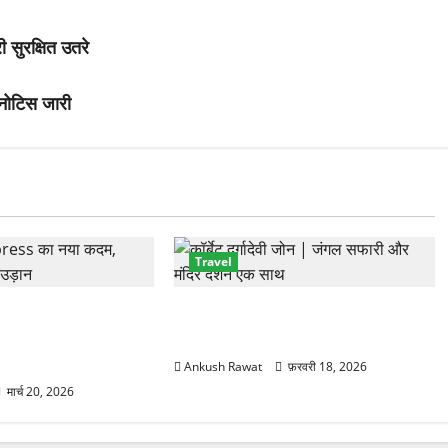
ी सुरक्षित उतरे
, नोटिस जारी
Travel
पहली बार रात की फ्लाइट!
कॉर्बेट का दुर्गादेवी जोन: जहां जंगल सफारी
ादून–बेंगलुरु नाइट उड़ान
के साथ आस्था का भी मिलता है अनुभव
Ankush Rawat
फ़रवरी 18, 2026
मार्च 20, 2026