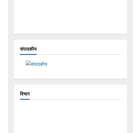
संपादकीय
विचार
The Crumbling Mountains of
Uttarakhand: Continuous Disasters in
Dehradun, Chamoli, and Joshimath —
Why Is This Destruction Repeating?