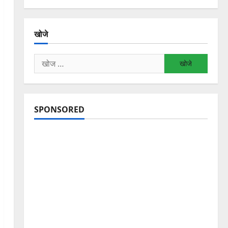
खोजे
निम्न
को
खोजें:
SPONSORED