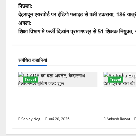
पो
पिछला:
देहरादून एयरपोर्ट पर इंडिगो फ्लाइट से पक्षी टकराया, 186 यात्र
स्ट
अगला:
ने
शिक्षा विभाग में फर्जी दिव्यांग प्रमाणपत्र से 51 शिक्षक नियुक्त
वि
गे
संबंधित कहानियां
श
Travel
Travel
न
केदारनाथ हेलीकॉप्टर सेवा पर बड़ा
दून एयरपोर्ट से 
अपडेट! अप्रैल से टिकट बुकिंग शुरू, नई
1 अप्रैल से देहर
कंपनियों की एंट्री
शुरू
Sanjay Negi
मार्च 20, 2026
Ankush Rawat