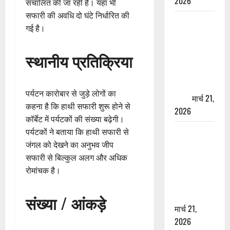
2026
संचालित की जा रही है। यहां भी
सफारी की अवधि दो घंटे निर्धारित की
ऋषिकेश में
गई है।
बड़ा प्रॉपर्टी
फ्रॉड! 100
स्थानीय प्रतिक्रिया
रुपये के स्टांप
पेपर पर NRI
की जमीन
पर्यटन कारोबार से जुड़े लोगों का
हड़पी
मार्च 21,
कहना है कि हाथी सफारी शुरू होने से
2026
कॉर्बेट में पर्यटकों की संख्या बढ़ेगी।
मसूरी रोड
पर्यटकों ने बताया कि हाथी सफारी से
हादसा: खाई में
जंगल को देखने का अनुभव जीप
गिरी थार, एक
सफारी से बिल्कुल अलग और अधिक
युवक की मौत
रोमांचक है।
—SDRF ने
दो को बचाया
संख्या / आंकड़े
मार्च 21,
2026