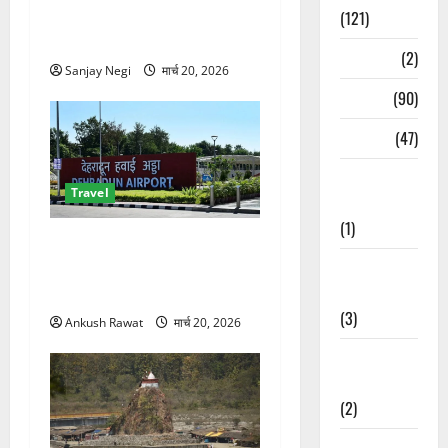
बड़ा अपडेट! अप्रैल से टिकट
(121)
बुकिंग शुरू, नई कंपनियों की एंट्री
Temples
(2)
Sanjay Negi
मार्च 20, 2026
Temples
(90)
Travel
(47)
Treks &
Travel
Adventures
(1)
दून एयरपोर्ट से पहली बार रात की
Treks &
फ्लाइट! 1 अप्रैल से देहरादून–
Adventures
बेंगलुरु नाइट उड़ान शुरू
(3)
Ankush Rawat
मार्च 20, 2026
Waterfalls &
Nature
(2)
Waterfalls &