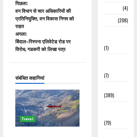
पो
पिछला:
Naukri
(4)
वन विभाग से चार अधिकारियों की
स्ट
प्रतिनियुक्ति, वन विकास निगम को
News
(208)
राहत
ने
Opinion /
अगला:
Editorial
वि
बिंदाल–रिस्पना एलिवेटेड रोड पर
(1)
विरोध, गडकरी को लिखा पत्र
गे
Opinion &
श
Editorial
(7)
संबंधित कहानियां
न
Politics
(389)
Sarkari
Naukri
Travel
(79)
केदारनाथ हेलीकॉप्टर सेवा पर
Spirituality