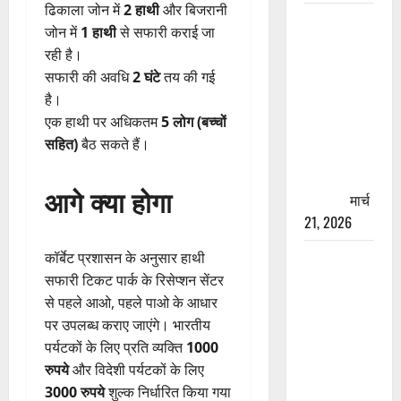
ढिकाला जोन में
2 हाथी
और बिजरानी
रामझूला पुल
जोन में
1 हाथी
से सफारी कराई जा
की मरम्मत
रही है।
शुरू! 11
सफारी की अवधि
2 घंटे
तय की गई
करोड़ की
है।
योजना,
एक हाथी पर अधिकतम
5 लोग (बच्चों
चारधाम
सहित)
बैठ सकते हैं।
यात्रा से
पहले होगा
आगे क्या होगा
काम पूरा
मार्च
21, 2026
AIIMS
कॉर्बेट प्रशासन के अनुसार हाथी
ऋषिकेश के
सफारी टिकट पार्क के रिसेप्शन सेंटर
नाम पर
से पहले आओ, पहले पाओ के आधार
नौकरी का
पर उपलब्ध कराए जाएंगे। भारतीय
झांसा! फर्जी
पर्यटकों के लिए प्रति व्यक्ति
1000
भर्ती विज्ञापन
रुपये
और विदेशी पर्यटकों के लिए
से युवाओं को
3000 रुपये
शुल्क निर्धारित किया गया