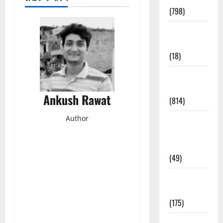
(798)
Culture &
Lifestyle
(18)
Current
Affairs
Ankush Rawat
(814)
Author
Education &
Exam
Updates
(49)
Festivals &
Events
(175)
Festivals &