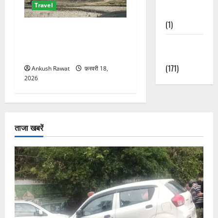
Travel
Nature
(1)
कॉर्बेट का दुर्गादेवी जोन: जहां
जंगल सफारी के साथ आस्था का
Weather
भी मिलता है अनुभव
Update
(171)
Ankush Rawat
फ़रवरी 18,
2026
ताजा खबरें