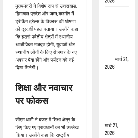
2026
मुख्यमंत्री ने विशेष रूप से उत्तराखंड,
ऋषिकेश में
हिमाचल प्रदेश और जम्मू-कश्मीर में
बड़ा प्रॉपर्टी
ट्रेकिंग ट्रेल्स के विकास की घोषणा
फ्रॉड! 100
को दूरदर्शी पहल बताया। उन्होंने कहा
रुपये के स्टांप
कि इससे पर्वतीय क्षेत्रों में स्थानीय
पेपर पर NRI
आजीविका मजबूत होगी, युवाओं और
की जमीन
स्थानीय लोगों के लिए रोजगार के नए
हड़पी
मार्च 21,
अवसर पैदा होंगे और पर्यटन को नई
2026
दिशा मिलेगी।
मसूरी रोड
शिक्षा और नवाचार
हादसा: खाई में
गिरी थार, एक
पर फोकस
युवक की मौत
—SDRF ने
दो को बचाया
सीएम धामी ने बजट में शिक्षा क्षेत्र के
मार्च 21,
लिए किए गए प्रावधानों का भी उल्लेख
2026
किया। उन्होंने कहा कि राष्ट्रीय