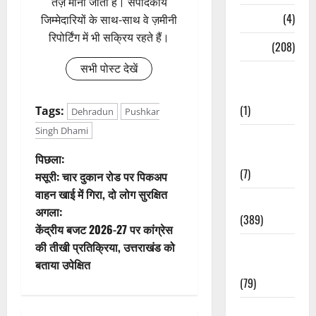
तेज़ मानी जाती है। संपादकीय
Naukri
(4)
जिम्मेदारियों के साथ-साथ वे ज़मीनी
रिपोर्टिंग में भी सक्रिय रहते हैं।
News
(208)
सभी पोस्ट देखें
Opinion /
Editorial
(1)
Tags:
Dehradun
Pushkar
Singh Dhami
Opinion &
Editorial
पो
पिछला:
(7)
मसूरी: चार दुकान रोड पर पिकअप
स्ट
वाहन खाई में गिरा, दो लोग सुरक्षित
Politics
अगला:
ने
(389)
केंद्रीय बजट 2026-27 पर कांग्रेस
वि
की तीखी प्रतिक्रिया, उत्तराखंड को
Sarkari
बताया उपेक्षित
Naukri
गे
(79)
श
Spirituality