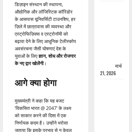
डिज़ाइन संस्थान की स्थापना,
रामझूला पुल
औद्योगिक और लॉजिस्टिक कॉरिडोर
की मरम्मत
के आसपास यूनिवर्सिटी टाउनशिप, हर
शुरू! 11
ज़िले में छात्रावास की व्यवस्था और
करोड़ की
एस्ट्रोफिज़िक्स व एस्ट्रोनॉमी को
योजना,
बढ़ावा देने के लिए आधुनिक टेलीस्कोप
चारधाम
अवसंरचना जैसी घोषणाएं देश के
यात्रा से
युवाओं के लिए
ज्ञान, शोध और रोजगार
पहले होगा
के नए द्वार खोलेंगी
।
काम पूरा
मार्च
21, 2026
आगे क्या होगा
AIIMS
ऋषिकेश के
नाम पर
मुख्यमंत्री ने कहा कि यह बजट
नौकरी का
‘विकसित भारत @ 2047’ के लक्ष्य
झांसा! फर्जी
को साकार करने की दिशा में एक
भर्ती विज्ञापन
निर्णायक कदम है। उन्होंने भरोसा
से युवाओं को
जताया कि इसके प्रभाव से न केवल