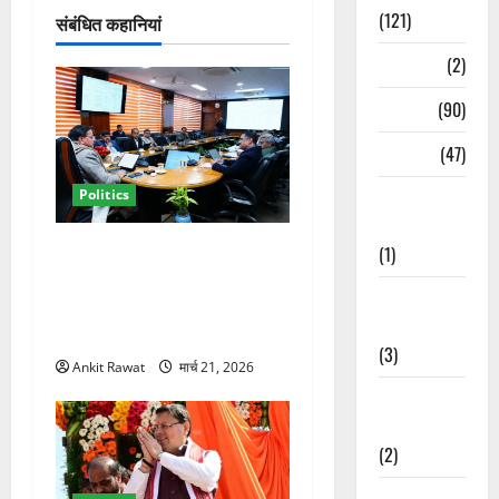
(121)
संबंधित कहानियां
न
Temples
(2)
Temples
(90)
Travel
(47)
Politics
Treks &
Adventures
कैबिनेट विस्तार के बाद धामी का
(1)
कम होगा बोझ! 35 विभागों का
Treks &
बंटवारा जल्द, सरकार में आएगी
Adventures
तेजी
(3)
Ankit Rawat
मार्च 21, 2026
Waterfalls &
Nature
(2)
Waterfalls &