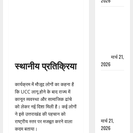
2026
ऋषिकेश में
बड़ा प्रॉपर्टी
फ्रॉड! 100
रुपये के स्टांप
पेपर पर NRI
की जमीन
हड़पी
मार्च 21,
स्थानीय प्रतिक्रिया
2026
मसूरी रोड
हादसा: खाई में
कार्यक्रम में मौजूद लोगों का कहना है
गिरी थार, एक
कि UCC लागू होने के बाद राज्य में
युवक की मौत
कानून व्यवस्था और सामाजिक ढांचे
—SDRF ने
को लेकर नई दिशा मिली है। कई लोगों
दो को बचाया
ने इसे उत्तराखंड की पहचान को
मार्च 21,
राष्ट्रीय स्तर पर मजबूत करने वाला
2026
कदम बताया।