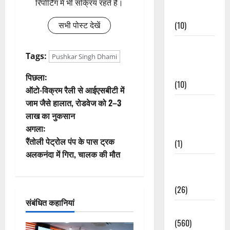
रिपोर्टिंग में भी सक्रिय रहते हैं।
Events
(10)
सभी पोस्ट देखें
Food &
Tags:
Pushkar Singh Dhami
Local
Cuisine
पो
पिछला:
(10)
ऑटो-विक्रम रैली से आईएसबीटी में
स्ट
जाम जैसे हालात, रोडवेज को 2–3
Food &
लाख का नुकसान
Local
ने
अगला:
Cuisine
वि
रैंतोली पेट्रोल पंप के पास ट्रक
(1)
अलकनंदा में गिरा, चालक की मौत
गे
Health &
Wellness
श
(26)
संबंधित कहानियां
न
Local News
(560)