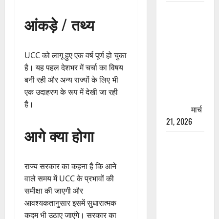
रामझूला पुल
आंकड़े / तथ्य
की मरम्मत
शुरू! 11
करोड़ की
UCC को लागू हुए एक वर्ष पूर्ण हो चुका
योजना,
है। यह पहल देशभर में चर्चा का विषय
चारधाम
बनी रही और अन्य राज्यों के लिए भी
यात्रा से
एक उदाहरण के रूप में देखी जा रही
पहले होगा
है।
काम पूरा
मार्च
21, 2026
आगे क्या होगा
AIIMS
ऋषिकेश के
नाम पर
राज्य सरकार का कहना है कि आने
नौकरी का
वाले समय में UCC के प्रभावों की
झांसा! फर्जी
समीक्षा की जाएगी और
भर्ती विज्ञापन
आवश्यकतानुसार इसमें सुधारात्मक
से युवाओं को
कदम भी उठाए जाएंगे। सरकार का