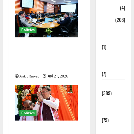
Naukri
(4)
News
(208)
Politics
Opinion /
Editorial
कैबिनेट विस्तार के बाद धामी का
(1)
कम होगा बोझ! 35 विभागों का
Opinion &
बंटवारा जल्द, सरकार में आएगी
Editorial
तेजी
(7)
Ankit Rawat
मार्च 21, 2026
Politics
(389)
Sarkari
Naukri
Politics
(79)
धामी कैबिनेट विस्तार से साफ
Spirituality