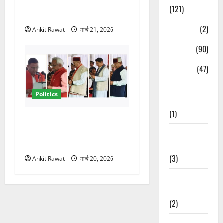
संकेत! 2027 चुनाव में भी वही होंगे
(121)
चेहरा, इतिहास रचने की तैयारी
Temples
(2)
Ankit Rawat
मार्च 21, 2026
Temples
(90)
Travel
(47)
Treks &
Politics
Adventures
(1)
नवरात्र में धामी कैबिनेट का बड़ा
विस्तार! 5 नए मंत्रियों की एंट्री,
Treks &
मैदान-पहाड़ का साधा गया संतुलन
Adventures
(3)
Ankit Rawat
मार्च 20, 2026
Waterfalls &
Nature
(2)
Waterfalls &