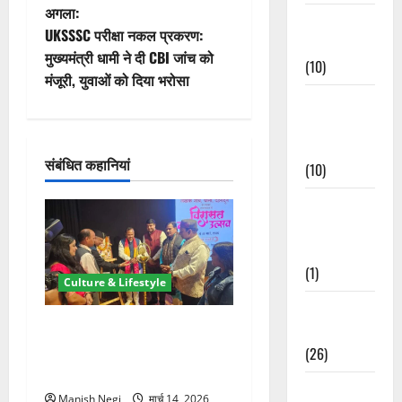
वि
अगला:
Festivals &
UKSSSC परीक्षा नकल प्रकरण:
Events
गे
मुख्यमंत्री धामी ने दी CBI जांच को
(10)
मंजूरी, युवाओं को दिया भरोसा
श
Food &
न
Local
Cuisine
संबंधित कहानियां
(10)
Food &
Local
Cuisine
(1)
Culture & Lifestyle
Health &
लेखक गांव में विरासत कला उत्सव
Wellness
की शानदार शुरुआत, देशभर के
(26)
कवियों ने शब्दों से बांधा समां
Local News
Manish Negi
मार्च 14, 2026