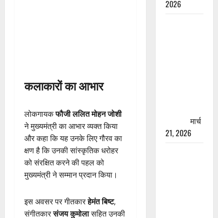
2026
रामझूला पुल
की मरम्मत
शुरू! 11
करोड़ की
योजना,
कलाकारों का आभार
चारधाम
यात्रा से
पहले होगा
लोकगायक
फौजी ललित मोहन जोशी
काम पूरा
मार्च
ने मुख्यमंत्री का आभार व्यक्त किया
21, 2026
और कहा कि यह उनके लिए गौरव का
क्षण है कि उनकी सांस्कृतिक धरोहर
AIIMS
को संरक्षित करने की पहल को
ऋषिकेश के
मुख्यमंत्री ने सम्मान प्रदान किया।
नाम पर
नौकरी का
झांसा! फर्जी
इस अवसर पर गीतकार
हेमंत बिष्ट
,
भर्ती विज्ञापन
संगीतकार
संजय कुमोला
सहित उनकी