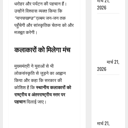
मार्च 21,
धरोहर और पर्यटन की पहचान हैं।
2026
उन्होंने विश्वास व्यक्त किया कि
“मानसखण्ड”
एल्बम जन-जन तक
ऋषिकेश में
पहुँचेगी और सांस्कृतिक चेतना को और
बड़ा प्रॉपर्टी
मजबूत करेगी।
फ्रॉड! 100
रुपये के स्टांप
पेपर पर NRI
कलाकारों को मिलेगा मंच
की जमीन
हड़पी
मार्च 21,
मुख्यमंत्री ने युवाओं से भी
2026
लोकसंस्कृति से जुड़ने का आह्वान
मसूरी रोड
किया और कहा कि सरकार की
हादसा: खाई में
कोशिश है कि
स्थानीय कलाकारों को
गिरी थार, एक
राष्ट्रीय व अंतरराष्ट्रीय स्तर पर
युवक की मौत
पहचान
दिलाई जाए।
—SDRF ने
दो को बचाया
मार्च 21,