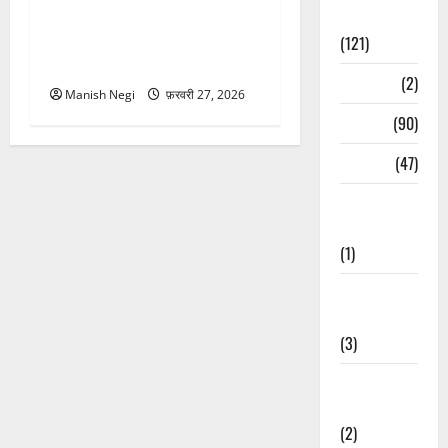
इजराइल दौरे पर पीएम मोदी ने
Spirituality
पहनी ब्रह्मकमल टोपी, फिर चर्चा
(121)
में उत्तराखंड
Temples
(2)
Manish Negi
फ़रवरी 27, 2026
Temples
(90)
Travel
(47)
Treks &
Adventures
(1)
Treks &
Adventures
(3)
Waterfalls &
Nature
(2)