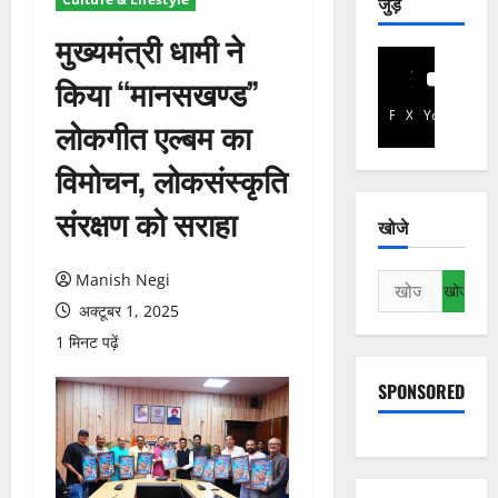
जुड़े
मुख्यमंत्री धामी ने
किया “मानसखण्ड”
Facebook
X
YouTube
लोकगीत एल्बम का
विमोचन, लोकसंस्कृति
संरक्षण को सराहा
खोजे
Manish Negi
निम्न
को
अक्टूबर 1, 2025
खोजें:
1 मिनट पढ़ें
SPONSORED