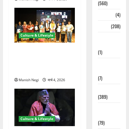
(560)
Naukri
(4)
News
(208)
Culture & Lifestyle
Opinion /
Editorial
देहरादून के लेखक गांव में
(1)
अंतरराष्ट्रीय लेखक दिवस पर
Opinion &
भव्य समारोह, 65 देशों के
Editorial
साहित्यकार जुड़े
(7)
Manish Negi
मार्च 4, 2026
Politics
(389)
Sarkari
Naukri
Culture & Lifestyle
(79)