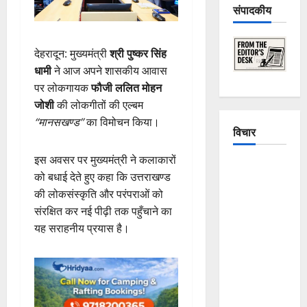
संपादकीय
देहरादून: मुख्यमंत्री
श्री पुष्कर सिंह
धामी
ने आज अपने शासकीय आवास
पर लोकगायक
फौजी ललित मोहन
जोशी
की लोकगीतों की एल्बम
“मानसखण्ड”
का विमोचन किया।
विचार
इस अवसर पर मुख्यमंत्री ने कलाकारों
The
को बधाई देते हुए कहा कि उत्तराखण्ड
Crumbling
की लोकसंस्कृति और परंपराओं को
Mountains
संरक्षित कर नई पीढ़ी तक पहुँचाने का
of
यह सराहनीय प्रयास है।
Uttarakhand:
Continuous
Disasters in
Dehradun,
Chamoli,