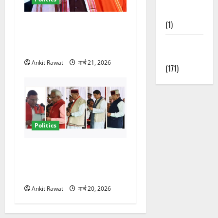
Nature
धामी कैबिनेट विस्तार से साफ
(1)
संकेत! 2027 चुनाव में भी वही होंगे
Weather
चेहरा, इतिहास रचने की तैयारी
Update
Ankit Rawat
मार्च 21, 2026
(171)
Politics
नवरात्र में धामी कैबिनेट का बड़ा
विस्तार! 5 नए मंत्रियों की एंट्री,
मैदान-पहाड़ का साधा गया संतुलन
Ankit Rawat
मार्च 20, 2026