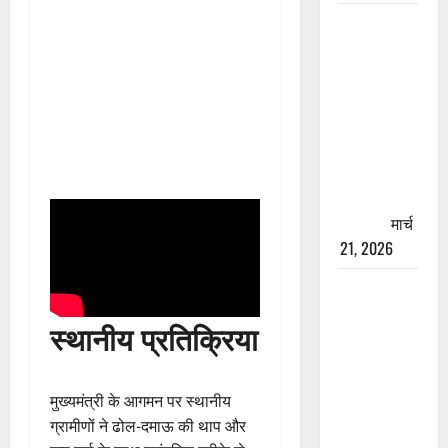
रामझूला पुल
की मरम्मत
शुरू! 11
करोड़ की
योजना,
चारधाम
यात्रा से
पहले होगा
काम पूरा
मार्च
21, 2026
AIIMS
ऋषिकेश के
स्थानीय प्रतिक्रिया
नाम पर
नौकरी का
झांसा! फर्जी
मुख्यमंत्री के आगमन पर स्थानीय
भर्ती विज्ञापन
ग्रामीणों ने ढोल-दमाऊ की थाप और
से युवाओं को