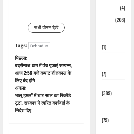
Naukri
(4)
News
(208)
सभी पोस्ट देखें
Opinion /
Editorial
Tags:
(1)
Dehradun
पो
पिछला:
Opinion &
बदरीनाथ धाम में पंच पूजाएं सम्पन्न,
Editorial
स्ट
आज 2:56 बजे कपाट शीतकाल के
(7)
लिए बंद होंगे
ने
Politics
अगला:
(389)
वि
भालू हमलों में चार साल का रिकॉर्ड
टूटा, सरकार ने त्वरित कार्रवाई के
Sarkari
गे
निर्देश दिए
Naukri
श
(79)
Spirituality