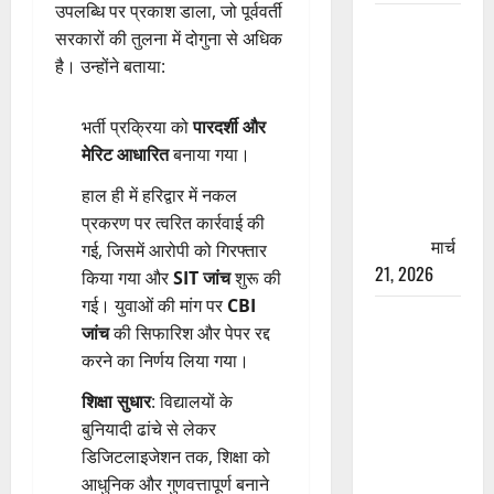
उपलब्धि पर प्रकाश डाला, जो पूर्ववर्ती
रामझूला पुल
सरकारों की तुलना में दोगुना से अधिक
की मरम्मत
है। उन्होंने बताया:
शुरू! 11
करोड़ की
भर्ती प्रक्रिया को
पारदर्शी और
योजना,
मेरिट आधारित
बनाया गया।
चारधाम
यात्रा से
हाल ही में हरिद्वार में नकल
पहले होगा
प्रकरण पर त्वरित कार्रवाई की
काम पूरा
मार्च
गई, जिसमें आरोपी को गिरफ्तार
21, 2026
किया गया और
SIT जांच
शुरू की
गई। युवाओं की मांग पर
CBI
AIIMS
जांच
की सिफारिश और पेपर रद्द
ऋषिकेश के
करने का निर्णय लिया गया।
नाम पर
नौकरी का
शिक्षा सुधार
: विद्यालयों के
झांसा! फर्जी
बुनियादी ढांचे से लेकर
भर्ती विज्ञापन
डिजिटलाइजेशन तक, शिक्षा को
से युवाओं को
आधुनिक और गुणवत्तापूर्ण बनाने