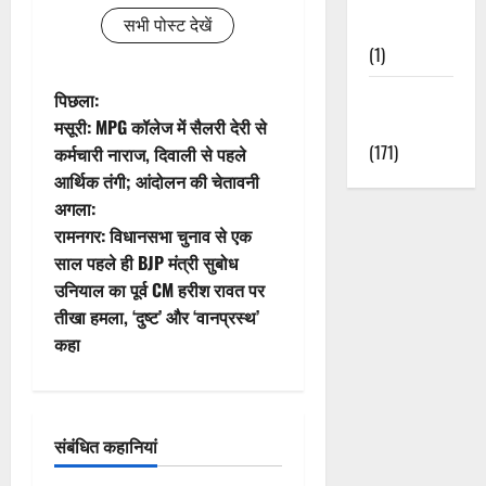
सभी पोस्ट देखें
Nature
(1)
पो
Weather
पिछला:
Update
मसूरी: MPG कॉलेज में सैलरी देरी से
स्ट
(171)
कर्मचारी नाराज, दिवाली से पहले
आर्थिक तंगी; आंदोलन की चेतावनी
ने
अगला:
वि
रामनगर: विधानसभा चुनाव से एक
साल पहले ही BJP मंत्री सुबोध
गे
उनियाल का पूर्व CM हरीश रावत पर
तीखा हमला, ‘दुष्ट’ और ‘वानप्रस्थ’
श
कहा
न
संबंधित कहानियां