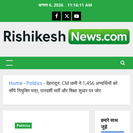
छोड़कर
अगस्त 6, 2026
11:16:12 AM
सामग्री
Facebook
X
YouTube
पर
जाएँ
प्राथमिक
सूची
Home
-
Politics
-
देहरादून: CM धामी ने 1,456 अभ्यर्थियों को
सौंपे नियुक्ति पत्र, पारदर्शी भर्ती और शिक्षा सुधार पर जोर
हमारे साथ
Politics
जुड़े