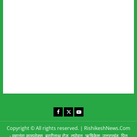
Our Team
Fact Checking Policy
Disclaimer
Editorial Policy
Privacy Policy
Cookies Policy
Corrections & Complaints Policy
Corrections & Grievance Redressal Policy
Terms & Condition
Advertising & Sponsored Content Policy
Contact Us
Facebook
X
YouTube
Copyright © All rights reserved.
|
RishikeshNews.Com
- महानंदा काम्प्लेक्स, बद्रीनाथ रोड, तपोवन, ऋषिकेश, उत्तराखंड, पिन