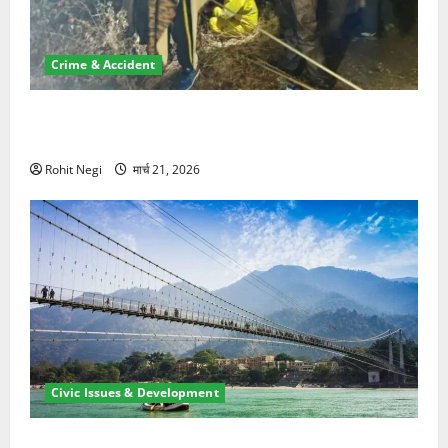
Crime & Accident
मसूरी रोड हादसा: खाई में गिरी थार, एक युवक की मौत—SDRF
ने दो को बचाया
Rohit Negi
मार्च 21, 2026
Civic Issues & Development
रामझूला पुल की मरम्मत शुरू! 11 करोड़ की योजना, चारधाम