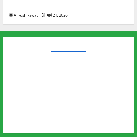
यात्रा से पहले होगा काम पूरा
Ankush Rawat
मार्च 21, 2026
TRENDING TOPICS
Rishikesh Land Protest
Ankita Bhandari Murder Case
Wildlife Conflict
Leopard Attack
Bear Attack
Elephant Attack
Articles
Sukhwant Singh Suicide Case
Save Auli