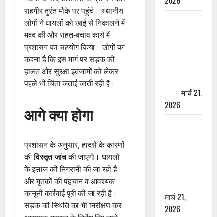
2026
राहगीर तुरंत मौके पर पहुंचे। स्थानीय
ऋषिकेश में
लोगों ने घायलों को खाई से निकालने में
बड़ा प्रॉपर्टी
मदद की और राहत-बचाव कार्य में
फ्रॉड! 100
प्रशासन का सहयोग किया। लोगों का
रुपये के स्टांप
कहना है कि इस मार्ग पर सड़क की
पेपर पर NRI
हालत और सुरक्षा इंतजामों को लेकर
की जमीन
पहले भी चिंता जताई जाती रही है।
हड़पी
मार्च 21,
2026
आगे क्या होगा
मसूरी रोड
हादसा: खाई में
प्रशासन के अनुसार, हादसे के कारणों
गिरी थार, एक
की
विस्तृत जांच
की जाएगी। घायलों
युवक की मौत
के इलाज की निगरानी की जा रही है
—SDRF ने
और मृतकों की पहचान व आवश्यक
दो को बचाया
कानूनी कार्रवाई पूरी की जा रही है।
मार्च 21,
सड़क की स्थिति का भी निरीक्षण कर
2026