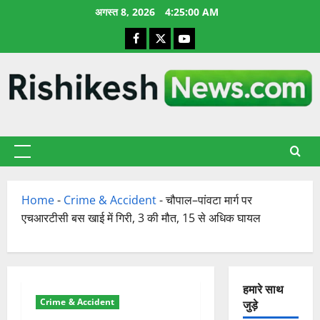
छोड़कर
अगस्त 8, 2026
4:25:00 AM
सामग्री
Facebook
X
YouTube
पर
जाएँ
प्राथमिक
सूची
Home
-
Crime & Accident
-
चौपाल–पांवटा मार्ग पर
एचआरटीसी बस खाई में गिरी, 3 की मौत, 15 से अधिक घायल
हमारे साथ
Crime & Accident
जुड़े