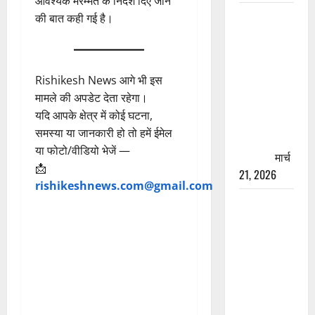
आवश्यक मरम्मत के निर्देश दिए जाने
रामझूला पुल
की बात कही गई है।
की मरम्मत
शुरू! 11
करोड़ की
Rishikesh News आगे भी इस
योजना,
मामले की अपडेट देता रहेगा।
चारधाम
यदि आपके क्षेत्र में कोई घटना,
यात्रा से
समस्या या जानकारी हो तो हमें ईमेल
पहले होगा
या फोटो/वीडियो भेजें —
काम पूरा
मार्च
📩
21, 2026
rishikeshnews.com@gmail.com
AIIMS
ऋषिकेश के
नाम पर
नौकरी का
झांसा! फर्जी
भर्ती विज्ञापन
से युवाओं को