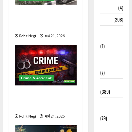
Naukri
(4)
दून में रफ्तार का कहर! 120
News
(208)
Km/h थार ने स्कूटी सवारों को
कुचला, एक की मौत
Opinion /
Rohit Negi
मार्च 21, 2026
Editorial
(1)
Opinion &
Editorial
(7)
Crime & Accident
Politics
(389)
ऋषिकेश में बड़ा प्रॉपर्टी फ्रॉड!
100 रुपये के स्टांप पेपर पर NRI
Sarkari
की जमीन हड़पी
Naukri
Rohit Negi
मार्च 21, 2026
(79)
Spirituality