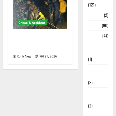
(121)
Temples
(2)
Crime & Accident
Temples
(90)
Travel
(47)
मसूरी रोड हादसा: खाई में गिरी
थार, एक युवक की मौत—SDRF
Treks &
ने दो को बचाया
Adventures
Rohit Negi
मार्च 21, 2026
(1)
Treks &
Adventures
(3)
Waterfalls &
Nature
(2)
Waterfalls &