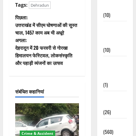
Tags:
Dehradun
Events
(10)
पो
पिछला:
उत्तराखंड में सीएम घोषणाओं की सुस्त
Food &
स्ट
चाल, 1457 काम अब भी अधूरे
Local
अगला:
ने
Cuisine
देहरादून में 20 फरवरी से गोरखा
(10)
वि
हिमालयन फेस्टिवल, लोकसंस्कृति
Food &
और पहाड़ी व्यंजनों का उत्सव
गे
Local
Cuisine
श
(1)
संबंधित कहानियां
न
Health &
Wellness
(26)
Local News
(560)
Crime & Accident