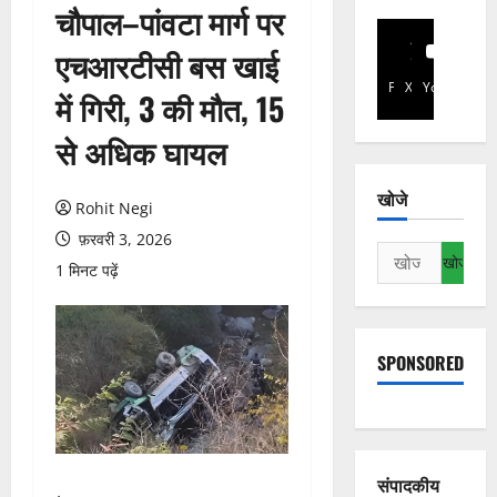
चौपाल–पांवटा मार्ग पर
एचआरटीसी बस खाई
Facebook
X
YouTube
में गिरी, 3 की मौत, 15
से अधिक घायल
खोजे
Rohit Negi
फ़रवरी 3, 2026
निम्न
1 मिनट पढ़ें
को
खोजें:
SPONSORED
संपादकीय