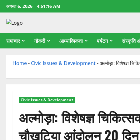
छोड़कर
अगस्त 6, 2026
4:51:17 AM
सामग्री
पर
जाएँ
समाचार
नौकरी
आध्यात्मिकता
पर्यटन
संस्कृति
Home
-
Civic Issues & Development
-
अल्मोड़ा: विशेषज्ञ चि
Civic Issues & Development
अल्मोड़ा: विशेषज्ञ चिकित्
चौखुटिया आंदोलन 20 दिन 