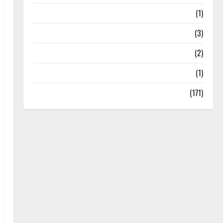
Treks & Adventures
(1)
Treks & Adventures
(3)
Waterfalls & Nature
(2)
Waterfalls & Nature
(1)
Weather Update
(171)