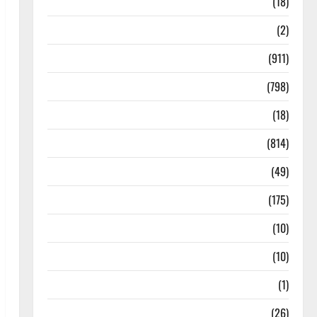
Astrology
(18)
Bizarre
(2)
Civic Issues & Development
(911)
Crime & Accident
(798)
Culture & Lifestyle
(18)
Current Affairs
(814)
Education & Exam Updates
(49)
Festivals & Events
(175)
Festivals & Events
(10)
Food & Local Cuisine
(10)
Food & Local Cuisine
(1)
Health & Wellness
(26)