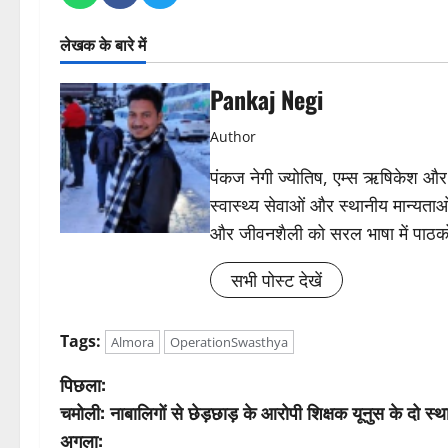
लेखक के बारे में
Pankaj Negi
Author
पंकज नेगी ज्योतिष, एम्स ऋषिकेश और चोप
स्वास्थ्य सेवाओं और स्थानीय मान्यताओ
और जीवनशैली को सरल भाषा में पाठकों 
सभी पोस्ट देखें
Tags:
Almora
OperationSwasthya
पो
पिछला:
चमोली: नाबालिगों से छेड़छाड़ के आरोपी शिक्षक यूनुस के दो स
स्ट
अगला: