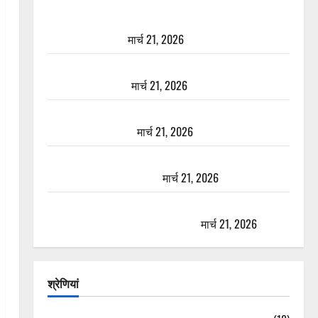
दून में रफ्तार का कहर! 120 Km/h थार ने स्कूटी सवारों को
कुचला, एक की मौत
मार्च 21, 2026
ऋषिकेश में बड़ा प्रॉपर्टी फ्रॉड! 100 रुपये के स्टांप पेपर पर
NRI की जमीन हड़पी
मार्च 21, 2026
मसूरी रोड हादसा: खाई में गिरी थार, एक युवक की मौत—
SDRF ने दो को बचाया
मार्च 21, 2026
रामझूला पुल की मरम्मत शुरू! 11 करोड़ की योजना, चारधाम
यात्रा से पहले होगा काम पूरा
मार्च 21, 2026
AIIMS ऋषिकेश के नाम पर नौकरी का झांसा! फर्जी भर्ती
विज्ञापन से युवाओं को ठगने की कोशिश
मार्च 21, 2026
श्रेणियां