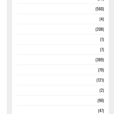
Local News
(560)
Naukri
(4)
News
(208)
Opinion / Editorial
(1)
Opinion & Editorial
(7)
Politics
(389)
Sarkari Naukri
(79)
Spirituality
(121)
Temples
(2)
Temples
(90)
Travel
(47)