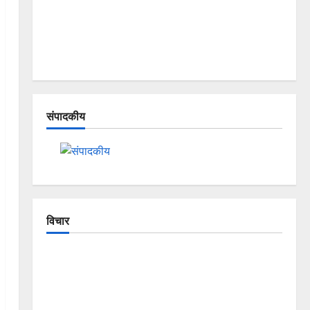
संपादकीय
विचार
The Crumbling Mountains of Uttarakhand:
Continuous Disasters in Dehradun, Chamoli, and
Joshimath — Why Is This Destruction Repeating?