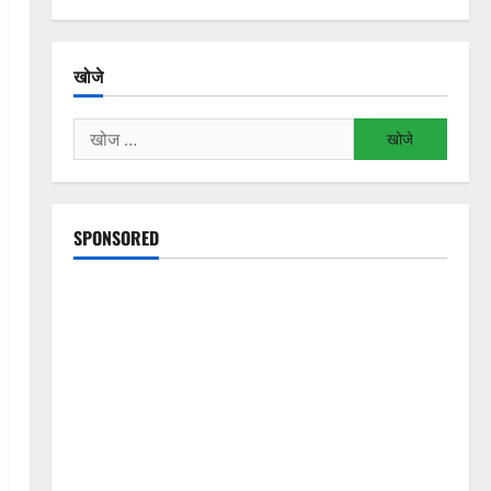
खोजे
निम्न
को
खोजें:
SPONSORED