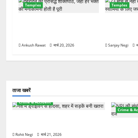
Temples
Temples
न
देहरादून का चमत्कारी सिद्धपीठ! मां डाट
चारधाम यात्रा स
काली मंदिर जहां हर मनोकामना होती है
केदारनाथ-बदरीनाथ
पूरी
जानिए नई दरें
Ankush Rawat
मार्च 20, 2026
Sanjay Negi
म
ताजा खबरें
Crime & Accident
Crime & Ac
दून में रफ्तार का कहर! 120 Km/h थार ने
स्कूटी सवारों को कुचला, एक की मौत
ऋषिकेश में बड
स्टांप पेपर 
Rohit Negi
मार्च 21, 2026