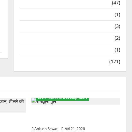
Travel
(47)
Treks & Adventures
(1)
Treks & Adventures
(3)
Waterfalls & Nature
(2)
Waterfalls & Nature
(1)
Weather Update
(171)
Civic Issues & Development
रामझूला पुल की मरम्मत शुरू! 11 करोड़ की
ार, एक युवक
योजना, चारधाम यात्रा से पहले होगा काम पूरा
Ankush Rawat
मार्च 21, 2026