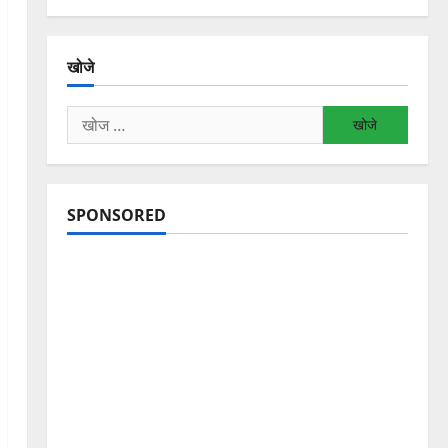
खोजे
निम्न
को
खोजें:
SPONSORED