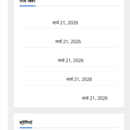
तजा खबरें
दून में रफ्तार का कहर! 120 Km/h थार ने स्कूटी सवारों को
कुचला, एक की मौत
मार्च 21, 2026
ऋषिकेश में बड़ा प्रॉपर्टी फ्रॉड! 100 रुपये के स्टांप पेपर पर
NRI की जमीन हड़पी
मार्च 21, 2026
मसूरी रोड हादसा: खाई में गिरी थार, एक युवक की मौत—
SDRF ने दो को बचाया
मार्च 21, 2026
रामझूला पुल की मरम्मत शुरू! 11 करोड़ की योजना, चारधाम
यात्रा से पहले होगा काम पूरा
मार्च 21, 2026
AIIMS ऋषिकेश के नाम पर नौकरी का झांसा! फर्जी भर्ती
विज्ञापन से युवाओं को ठगने की कोशिश
मार्च 21, 2026
श्रेणियां