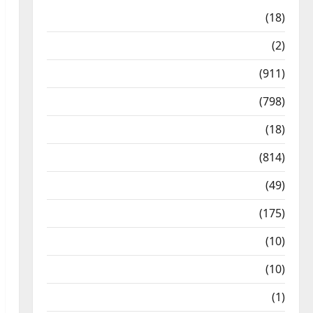
Astrology
(18)
Bizarre
(2)
Civic Issues & Development
(911)
Crime & Accident
(798)
Culture & Lifestyle
(18)
Current Affairs
(814)
Education & Exam Updates
(49)
Festivals & Events
(175)
Festivals & Events
(10)
Food & Local Cuisine
(10)
Food & Local Cuisine
(1)