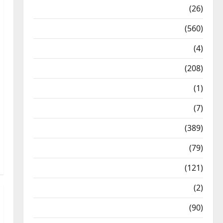
Health & Wellness
(26)
Local News
(560)
Naukri
(4)
News
(208)
Opinion / Editorial
(1)
Opinion & Editorial
(7)
Politics
(389)
Sarkari Naukri
(79)
Spirituality
(121)
Temples
(2)
Temples
(90)