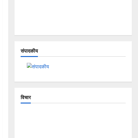
संपादकीय
विचार
The Crumbling Mountains of
Uttarakhand: Continuous Disasters in
Dehradun, Chamoli, and Joshimath —
Why Is This Destruction Repeating?