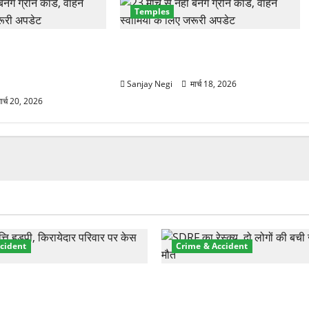
Temples
े पहले बड़ा झटका!
चारधाम यात्रा 2026: 23 मार्च से ग्रीन
 में पूजा हुई महंगी,
कार्ड शुरू, बिना फिटनेस नहीं मिलेगी एंट्री
Sanjay Negi
मार्च 18, 2026
ार्च 20, 2026
cident
Crime & Accident
़ा प्रॉपर्टी फ्रॉड! 100 रुपये के
मसूरी रोड हादसा: खाई में गिरी थ
पर NRI की जमीन हड़पी
की मौत—SDRF ने दो को बचाया