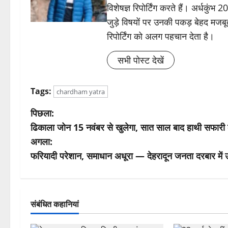
विशेषज्ञ रिपोर्टिंग करते हैं। अर्धकुंभ
जुड़े विषयों पर उनकी पकड़ बेहद मजबू
रिपोर्टिंग को अलग पहचान देता है।
सभी पोस्ट देखें
Tags:
chardham yatra
पो
पिछला:
ढिकाला जोन 15 नवंबर से खुलेगा, सात साल बाद हाथी सफारी 
स्ट
अगला:
ने
फरियादी परेशान, समाधान अधूरा — देहरादून जनता दरबार में उ
वि
गे
संबंधित कहानियां
श