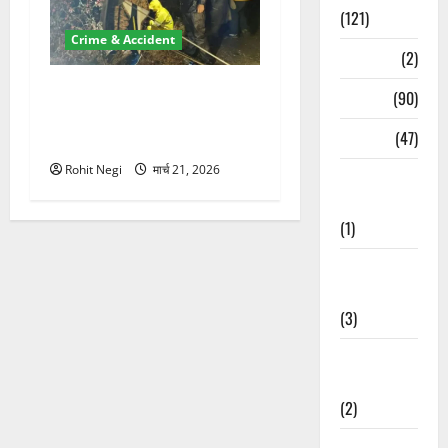
(121)
Crime & Accident
Temples
(2)
मसूरी रोड हादसा: खाई में गिरी
Temples
(90)
थार, एक युवक की मौत—SDRF
Travel
(47)
ने दो को बचाया
Rohit Negi
मार्च 21, 2026
Treks &
Adventures
(1)
Treks &
Adventures
(3)
Waterfalls &
Nature
(2)
Waterfalls &