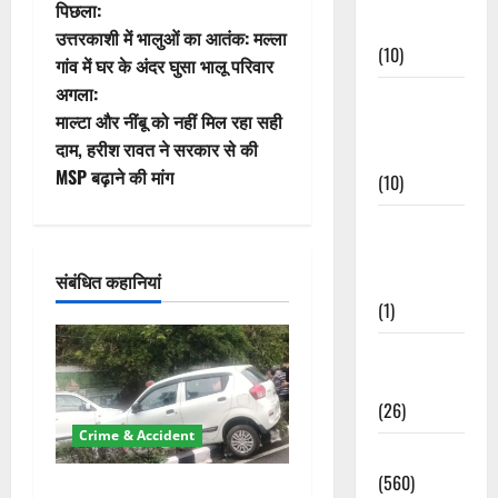
पो
पिछला:
Events
उत्तरकाशी में भालुओं का आतंक: मल्ला
स्ट
(10)
गांव में घर के अंदर घुसा भालू परिवार
अगला:
Food &
ने
माल्टा और नींबू को नहीं मिल रहा सही
Local
वि
दाम, हरीश रावत ने सरकार से की
Cuisine
MSP बढ़ाने की मांग
(10)
गे
Food &
श
Local
संबंधित कहानियां
Cuisine
न
(1)
Health &
Wellness
(26)
Crime & Accident
Local News
(560)
दून में रफ्तार का कहर! 120