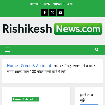
छोड़कर
अगस्त 9, 2026
10:40:55 AM
सामग्री
Facebook
X
YouTube
पर
जाएँ
प्राथमिक
सूची
Home
-
Crime & Accident
-
चंपावत में बड़ा हादसा: बैक करते
समय ऑल्टो कार 100 मीटर गहरी खाई में गिरी
हमारे साथ
Crime & Accident
जुड़े