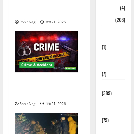
Km/h थार ने स्कूटी सवारों को
Naukri
(4)
कुचला, एक की मौत
News
(208)
Rohit Negi
मार्च 21, 2026
Opinion /
Editorial
(1)
Opinion &
Crime & Accident
Editorial
(7)
ऋषिकेश में बड़ा प्रॉपर्टी फ्रॉड!
Politics
100 रुपये के स्टांप पेपर पर NRI
(389)
की जमीन हड़पी
Rohit Negi
मार्च 21, 2026
Sarkari
Naukri
(79)
Spirituality