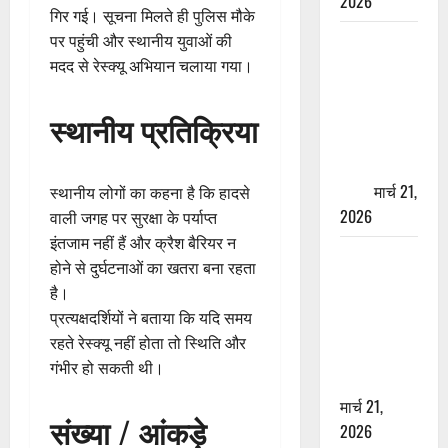
2026
गिर गई। सूचना मिलते ही पुलिस मौके
ऋषिकेश में
पर पहुंची और स्थानीय युवाओं की
बड़ा प्रॉपर्टी
मदद से रेस्क्यू अभियान चलाया गया।
फ्रॉड! 100
रुपये के स्टांप
स्थानीय प्रतिक्रिया
पेपर पर NRI
की जमीन
हड़पी
मार्च 21,
स्थानीय लोगों का कहना है कि हादसे
2026
वाली जगह पर सुरक्षा के पर्याप्त
इंतजाम नहीं हैं और क्रैश बैरियर न
मसूरी रोड
होने से दुर्घटनाओं का खतरा बना रहता
हादसा: खाई में
है।
गिरी थार, एक
प्रत्यक्षदर्शियों ने बताया कि यदि समय
युवक की मौत
रहते रेस्क्यू नहीं होता तो स्थिति और
—SDRF ने
गंभीर हो सकती थी।
दो को बचाया
मार्च 21,
संख्या / आंकड़े
2026