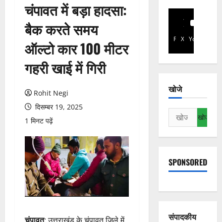
चंपावत में बड़ा हादसा:
बैक करते समय
Facebook
X
YouTube
ऑल्टो कार 100 मीटर
गहरी खाई में गिरी
खोजे
Rohit Negi
दिसम्बर 19, 2025
निम्न
1 मिनट पढ़ें
को
खोजें:
SPONSORED
संपादकीय
चंपावत
: उत्तराखंड के चंपावत जिले में