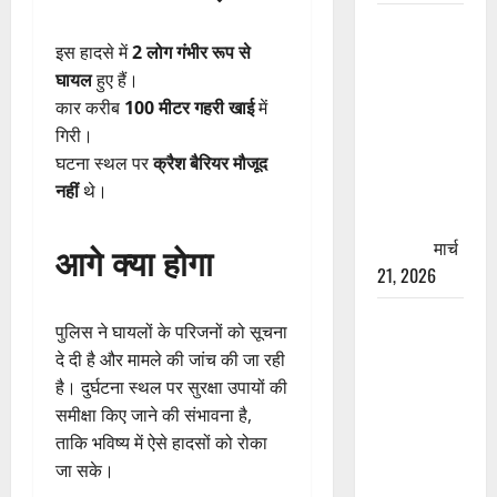
रामझूला पुल
की मरम्मत
इस हादसे में
2 लोग गंभीर रूप से
शुरू! 11
घायल
हुए हैं।
करोड़ की
कार करीब
100 मीटर गहरी खाई
में
योजना,
गिरी।
चारधाम
घटना स्थल पर
क्रैश बैरियर मौजूद
यात्रा से
नहीं
थे।
पहले होगा
काम पूरा
मार्च
आगे क्या होगा
21, 2026
AIIMS
पुलिस ने घायलों के परिजनों को सूचना
ऋषिकेश के
दे दी है और मामले की जांच की जा रही
नाम पर
है। दुर्घटना स्थल पर सुरक्षा उपायों की
नौकरी का
समीक्षा किए जाने की संभावना है,
झांसा! फर्जी
ताकि भविष्य में ऐसे हादसों को रोका
भर्ती विज्ञापन
जा सके।
से युवाओं को