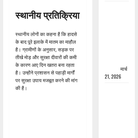
रामझूला पुल
स्थानीय प्रतिक्रिया
की मरम्मत
शुरू! 11
करोड़ की
स्थानीय लोगों का कहना है कि हादसे
योजना,
के बाद पूरे इलाके में मातम का माहौल
चारधाम
है। ग्रामीणों के अनुसार, सड़क पर
यात्रा से
तीखे मोड़ और सुरक्षा दीवारों की कमी
पहले होगा
के कारण आए दिन खतरा बना रहता
काम पूरा
मार्च
है। उन्होंने प्रशासन से पहाड़ी मार्गों
21, 2026
पर सुरक्षा उपाय मजबूत करने की मांग
की है।
AIIMS
ऋषिकेश के
नाम पर
नौकरी का
झांसा! फर्जी
भर्ती विज्ञापन
से युवाओं को