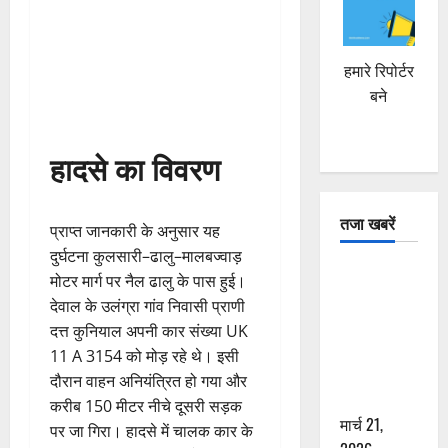
हमारे रिपोर्टर
बने
हादसे का विवरण
तजा खबरें
प्राप्त जानकारी के अनुसार यह
दुर्घटना कुलसारी–ढालु–मालबज्वाड़
दून में रफ्तार
मोटर मार्ग पर नैल ढालु के पास हुई।
का कहर! 120
देवाल के उलंग्रा गांव निवासी प्राणी
Km/h थार ने
दत्त कुनियाल अपनी कार संख्या UK
स्कूटी सवारों
11 A 3154 को मोड़ रहे थे। इसी
को कुचला,
दौरान वाहन अनियंत्रित हो गया और
एक की मौत
करीब 150 मीटर नीचे दूसरी सड़क
मार्च 21,
पर जा गिरा। हादसे में चालक कार के