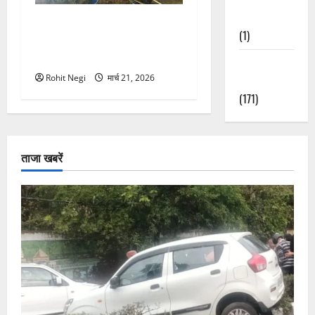
Nature
मसूरी रोड हादसा: खाई में गिरी
(1)
थार, एक युवक की मौत—SDRF
ने दो को बचाया
Weather
Rohit Negi
मार्च 21, 2026
Update
(171)
ताजा खबरें