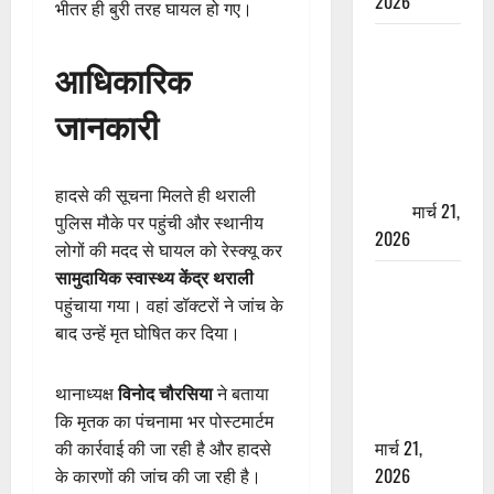
2026
भीतर ही बुरी तरह घायल हो गए।
ऋषिकेश में
आधिकारिक
बड़ा प्रॉपर्टी
फ्रॉड! 100
जानकारी
रुपये के स्टांप
पेपर पर NRI
की जमीन
हादसे की सूचना मिलते ही थराली
हड़पी
मार्च 21,
पुलिस मौके पर पहुंची और स्थानीय
2026
लोगों की मदद से घायल को रेस्क्यू कर
सामुदायिक स्वास्थ्य केंद्र थराली
मसूरी रोड
पहुंचाया गया। वहां डॉक्टरों ने जांच के
हादसा: खाई में
बाद उन्हें मृत घोषित कर दिया।
गिरी थार, एक
युवक की मौत
—SDRF ने
थानाध्यक्ष
विनोद चौरसिया
ने बताया
दो को बचाया
कि मृतक का पंचनामा भर पोस्टमार्टम
मार्च 21,
की कार्रवाई की जा रही है और हादसे
2026
के कारणों की जांच की जा रही है।