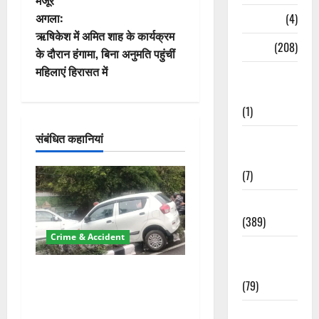
मंजूर
ने
अगला:
Naukri
(4)
वि
ऋषिकेश में अमित शाह के कार्यक्रम
News
(208)
के दौरान हंगामा, बिना अनुमति पहुंचीं
गे
महिलाएं हिरासत में
Opinion /
Editorial
श
(1)
न
संबंधित कहानियां
Opinion &
Editorial
(7)
Politics
(389)
Crime & Accident
Sarkari
Naukri
दून में रफ्तार का कहर! 120
(79)
Km/h थार ने स्कूटी सवारों को
कुचला, एक की मौत
Spirituality