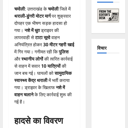
चमोली
: उत्तराखंड के
चमोली
जिले में
थराली-डुंगरी मोटर मार्ग
पर शुक्रवार
दोपहर एक भीषण सड़क हादसा हो
गया।
नशे में धुत
ड्राइवर की
लापरवाही से
टाटा सूमो
वाहन
अनियंत्रित होकर
30 मीटर गहरी खाई
विचार
में गिर गया। गनीमत रही कि
पुलिस
और
स्थानीय लोगों
की त्वरित कार्रवाई
The
से वाहन में सवार
10 यात्रियों
की
Crumbling
जान बच गई। घायलों को
सामुदायिक
Mountains
स्वास्थ्य केंद्र थराली
में भर्ती कराया
of
गया। ड्राइवर के खिलाफ
नशे में
Uttarakhand:
वाहन चलाने
के लिए कार्रवाई शुरू की
Continuous
गई है।
Disasters in
Dehradun,
हादसे का विवरण
Chamoli,
and