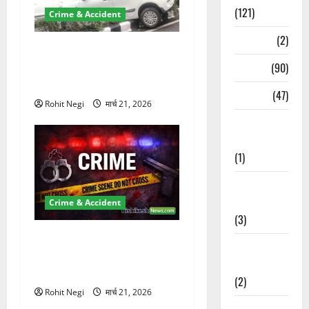
(121)
Crime & Accident
Temples
(2)
दून में रफ्तार का कहर! 120
Km/h थार ने स्कूटी सवारों को
Temples
(90)
कुचला, एक की मौत
Travel
(47)
Rohit Negi
मार्च 21, 2026
Treks &
Adventures
(1)
Treks &
Adventures
Crime & Accident
(3)
ऋषिकेश में बड़ा प्रॉपर्टी फ्रॉड!
Waterfalls &
100 रुपये के स्टांप पेपर पर NRI
Nature
की जमीन हड़पी
(2)
Rohit Negi
मार्च 21, 2026
Waterfalls &