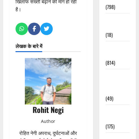
खिलाफ सख्ती बढ़ाने की मांग हो रही
(798)
है।
Culture &
Lifestyle
(18)
लेखक के बारे में
Current
Affairs
(814)
Education &
Exam
Updates
(49)
Rohit Negi
Festivals &
Events
Author
(175)
रोहित नेगी अपराध, दुर्घटनाओं और
Festivals &