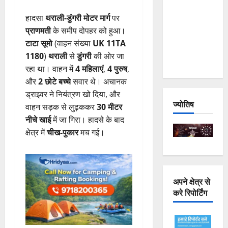
Joshimath
हादसा
थराली-डुंगरी मोटर मार्ग
पर
— Why Is
प्राणमती
के समीप दोपहर को हुआ।
This
टाटा सूमो
(वाहन संख्या
UK 11TA
Destruction
1180
)
थराली
से
डुंगरी
की ओर जा
Repeating?
रहा था। वाहन में
4 महिलाएं
,
4 पुरुष
,
और
2 छोटे बच्चे
सवार थे। अचानक
ड्राइवर ने नियंत्रण खो दिया, और
ज्योतिष
वाहन सड़क से लुढ़ककर
30 मीटर
नीचे खाई
में जा गिरा। हादसे के बाद
क्षेत्र में
चीख-पुकार
मच गई।
अपने क्षेत्र से
करे रिपोर्टिंग