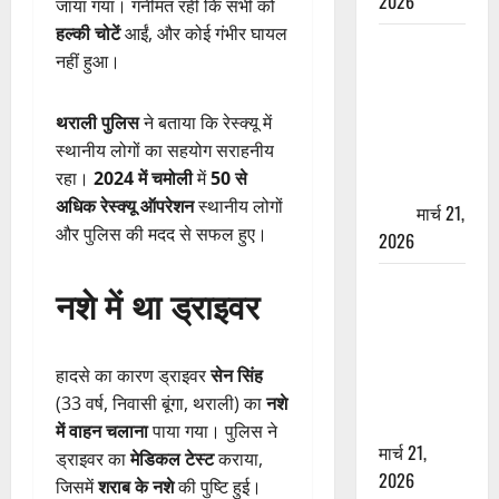
2026
जाया गया। गनीमत रही कि सभी को
हल्की चोटें
आईं, और कोई गंभीर घायल
ऋषिकेश में
नहीं हुआ।
बड़ा प्रॉपर्टी
फ्रॉड! 100
थराली पुलिस
ने बताया कि रेस्क्यू में
रुपये के स्टांप
स्थानीय लोगों का सहयोग सराहनीय
पेपर पर NRI
रहा।
2024 में चमोली
में
50 से
की जमीन
अधिक रेस्क्यू ऑपरेशन
स्थानीय लोगों
हड़पी
मार्च 21,
और पुलिस की मदद से सफल हुए।
2026
मसूरी रोड
नशे में था ड्राइवर
हादसा: खाई में
गिरी थार, एक
युवक की मौत
हादसे का कारण ड्राइवर
सेन सिंह
—SDRF ने
(33 वर्ष, निवासी बूंगा, थराली) का
नशे
दो को बचाया
में वाहन चलाना
पाया गया। पुलिस ने
मार्च 21,
ड्राइवर का
मेडिकल टेस्ट
कराया,
2026
जिसमें
शराब के नशे
की पुष्टि हुई।