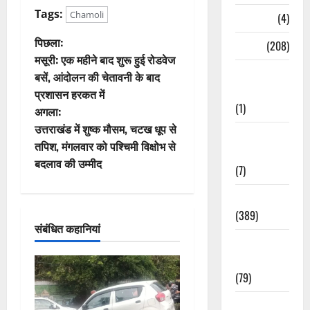
Tags:
Chamoli
Naukri
(4)
पो
पिछला:
News
(208)
मसूरी: एक महीने बाद शुरू हुई रोडवेज
स्ट
Opinion /
बसें, आंदोलन की चेतावनी के बाद
Editorial
प्रशासन हरकत में
ने
(1)
अगला:
वि
उत्तराखंड में शुष्क मौसम, चटख धूप से
Opinion &
तपिश, मंगलवार को पश्चिमी विक्षोभ से
Editorial
गे
बदलाव की उम्मीद
(7)
श
Politics
न
(389)
संबंधित कहानियां
Sarkari
Naukri
(79)
Spirituality