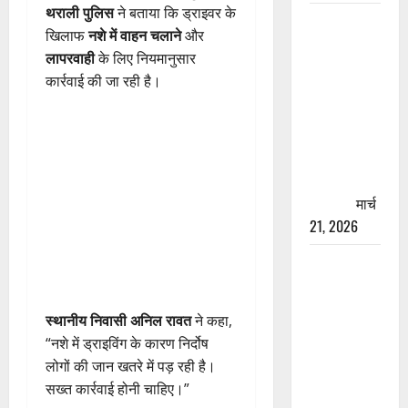
थराली पुलिस
ने बताया कि ड्राइवर के
रामझूला पुल
खिलाफ
नशे में वाहन चलाने
और
की मरम्मत
लापरवाही
के लिए नियमानुसार
शुरू! 11
कार्रवाई की जा रही है।
करोड़ की
योजना,
चारधाम
यात्रा से
पहले होगा
काम पूरा
मार्च
21, 2026
AIIMS
ऋषिकेश के
नाम पर
स्थानीय निवासी अनिल रावत
ने कहा,
नौकरी का
“नशे में ड्राइविंग के कारण निर्दोष
झांसा! फर्जी
लोगों की जान खतरे में पड़ रही है।
भर्ती विज्ञापन
सख्त कार्रवाई होनी चाहिए।”
से युवाओं को