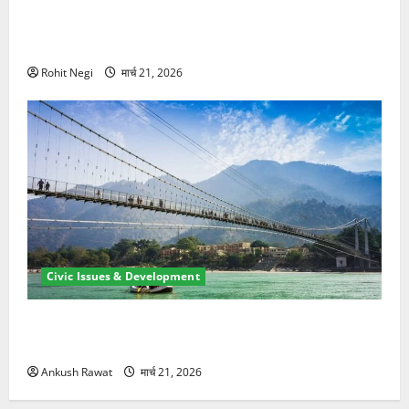
मसूरी रोड हादसा: खाई में गिरी थार, एक युवक की मौत—SDRF
ने दो को बचाया
Rohit Negi
मार्च 21, 2026
Civic Issues & Development
रामझूला पुल की मरम्मत शुरू! 11 करोड़ की योजना, चारधाम
यात्रा से पहले होगा काम पूरा
Ankush Rawat
मार्च 21, 2026