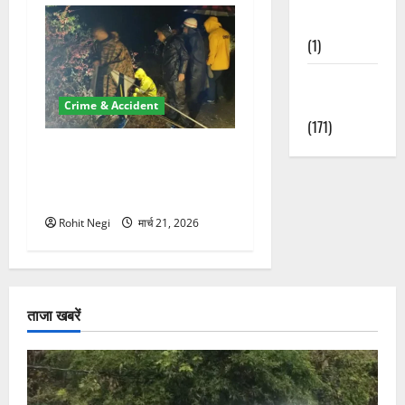
Nature
(1)
Weather
Update
Crime & Accident
(171)
मसूरी रोड हादसा: खाई में गिरी
थार, एक युवक की मौत—SDRF
ने दो को बचाया
Rohit Negi
मार्च 21, 2026
ताजा खबरें