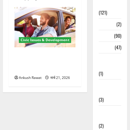
Spirituality
(121)
Temples
(2)
Temples
(90)
Civic Issues & Development
Travel
(47)
उत्तराखंड में BlaBla पर लग
Treks &
सकती है रोक! हादसे के बाद
Adventures
सरकार सख्त, जांच तेज
(1)
Ankush Rawat
मार्च 21, 2026
Treks &
Adventures
(3)
Waterfalls &
Nature
(2)