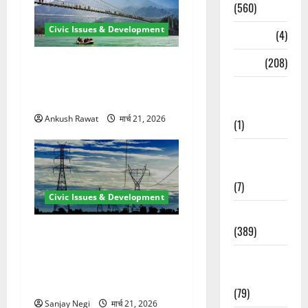
(560)
Civic Issues & Development
Naukri
(4)
News
(208)
रामझूला पुल की मरम्मत शुरू! 11
करोड़ की योजना, चारधाम यात्रा
Opinion /
से पहले होगा काम पूरा
Editorial
Ankush Rawat
मार्च 21, 2026
(1)
Opinion &
Editorial
(7)
Civic Issues & Development
Politics
(389)
कुंभ 2027 की तैयारी तेज! हरिद्वार
में बिजली व्यवस्था मजबूत करने
Sarkari
के लिए 21.51 करोड़ की योजना
Naukri
मंजूर
(79)
Sanjay Negi
मार्च 21, 2026