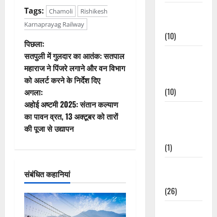
Tags:
Festivals &
Chamoli
Rishikesh
Events
Karnaprayag Railway
(10)
पो
पिछला:
Food &
सतपुली में गुलदार का आतंक: सतपाल
स्ट
Local
महाराज ने पिंजरे लगाने और वन विभाग
Cuisine
को अलर्ट करने के निर्देश दिए
ने
(10)
अगला:
वि
अहोई अष्टमी 2025: संतान कल्याण
Food &
का पावन व्रत, 13 अक्टूबर को तारों
Local
गे
की पूजा से उद्यापन
Cuisine
श
(1)
न
Health &
संबंधित कहानियां
Wellness
(26)
Local News