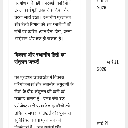
मार्च 21,
ग्रामीण माने नहीं। प्रदर्शनकारियों ने
2026
टनल कार्य पूरी तरह रोक दिया और
धरना जारी रखा। स्थानीय प्रशासन
ऋषिकेश में
और रेलवे विभाग को अब ग्रामीणों की
बड़ा प्रॉपर्टी
मांगों पर त्वरित ध्यान देना होगा, वरना
फ्रॉड! 100
आंदोलन और तेज हो सकता है।
रुपये के स्टांप
पेपर पर NRI
विकास और स्थानीय हितों का
की जमीन
संतुलन जरूरी
हड़पी
मार्च 21,
2026
यह प्रदर्शन उत्तराखंड में विकास
मसूरी रोड
परियोजनाओं और स्थानीय समुदायों के
हादसा: खाई में
हितों के बीच संतुलन की कमी को
गिरी थार, एक
उजागर करता है। रेलवे जैसे बड़े
युवक की मौत
प्रोजेक्ट्स से प्रभावित ग्रामीणों को
—SDRF ने
उचित रोजगार, क्षतिपूर्ति और पुनर्वास
दो को बचाया
सुनिश्चित करना प्रशासन की
मार्च 21,
जिम्मेदारी है। जल स्रोतों और