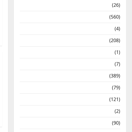
Health & Wellness
(26)
Local News
(560)
Naukri
(4)
News
(208)
Opinion / Editorial
(1)
Opinion & Editorial
(7)
Politics
(389)
Sarkari Naukri
(79)
Spirituality
(121)
Temples
(2)
Temples
(90)