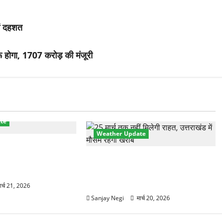
में दहशत
 होगा, 1707 करोड़ की मंजूरी
te
Weather Update
ानक करवट! बारिश और
0°C गिरा तापमान, फिर
उत्तराखंड में मौसम का कहर! बदरीनाथ में
2 फीट बर्फ, 60Km/h तूफान का अलर्ट
जारी
ार्च 21, 2026
Sanjay Negi
मार्च 20, 2026