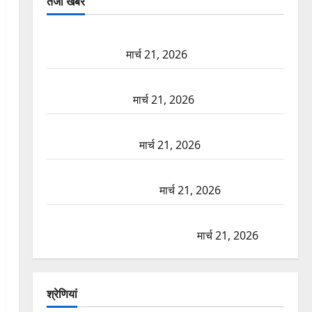
तजा खबरें
दून में रफ्तार का कहर! 120 Km/h थार ने स्कूटी सवारों को
कुचला, एक की मौत
मार्च 21, 2026
ऋषिकेश में बड़ा प्रॉपर्टी फ्रॉड! 100 रुपये के स्टांप पेपर पर
NRI की जमीन हड़पी
मार्च 21, 2026
मसूरी रोड हादसा: खाई में गिरी थार, एक युवक की मौत—
SDRF ने दो को बचाया
मार्च 21, 2026
रामझूला पुल की मरम्मत शुरू! 11 करोड़ की योजना, चारधाम
यात्रा से पहले होगा काम पूरा
मार्च 21, 2026
AIIMS ऋषिकेश के नाम पर नौकरी का झांसा! फर्जी भर्ती
विज्ञापन से युवाओं को ठगने की कोशिश
मार्च 21, 2026
श्रेणियां