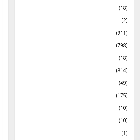
Astrology
(18)
Bizarre
(2)
Civic Issues & Development
(911)
Crime & Accident
(798)
Culture & Lifestyle
(18)
Current Affairs
(814)
Education & Exam Updates
(49)
Festivals & Events
(175)
Festivals & Events
(10)
Food & Local Cuisine
(10)
Food & Local Cuisine
(1)