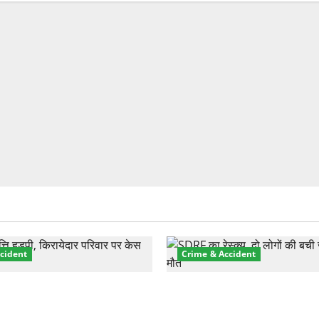
cident
Crime & Accident
़ा प्रॉपर्टी फ्रॉड! 100 रुपये के
मसूरी रोड हादसा: खाई में गिरी थ
पर NRI की जमीन हड़पी
की मौत—SDRF ने दो को बचाया