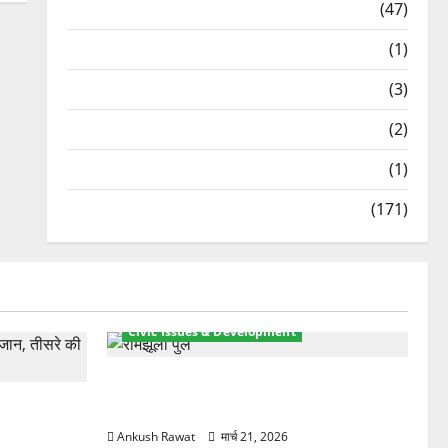
Travel
(47)
Treks & Adventures
(1)
Treks & Adventures
(3)
Waterfalls & Nature
(2)
Waterfalls & Nature
(1)
Weather Update
(171)
Civic Issues & Development
रामझूला पुल की मरम्मत शुरू! 11 करोड़ की
ार, एक युवक
योजना, चारधाम यात्रा से पहले होगा काम पूरा
Ankush Rawat
मार्च 21, 2026