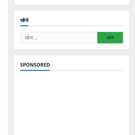
खोजे
निम्न
को
खोजें:
SPONSORED