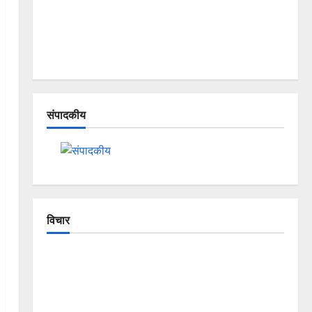
संपादकीय
विचार
The Crumbling Mountains of
Uttarakhand: Continuous Disasters in
Dehradun, Chamoli, and Joshimath —
Why Is This Destruction Repeating?