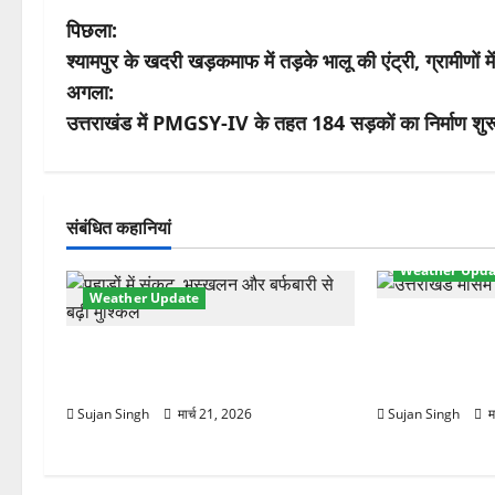
पो
पिछला:
श्यामपुर के खदरी खड़कमाफ में तड़के भालू की एंट्री, ग्रामीणों 
स्ट
अगला:
ने
उत्तराखंड में PMGSY-IV के तहत 184 सड़कों का निर्माण शुरू
वि
गे
संबंधित कहानियां
श
Weather Upda
Weather Update
न
मौसम ने ली अच
चमोली में मौसम का कहर! बदरीनाथ बर्फ से
तेज हवाओं से 1
ढका, हाईवे बंद—भूस्खलन से बढ़ी मुश्किलें
लौटी ठंड
Sujan Singh
मार्च 21, 2026
Sujan Singh
म