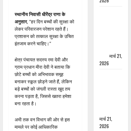
2026
ऋषिकेश में
स्थानीय निवासी धीरेंद्र राणा के
बड़ा प्रॉपर्टी
अनुसार
, “हर दिन बच्चों की सुरक्षा को
फ्रॉड! 100
लेकर परिवारजन परेशान रहते हैं।
रुपये के स्टांप
प्रशासन को तत्काल सुरक्षा के उचित
पेपर पर NRI
इंतजाम करने चाहिए।”
की जमीन
हड़पी
मार्च 21,
क्षेत्र पंचायत सदस्य रमा देवी और
2026
ग्राम प्रधान मीरा देवी ने बताया कि
छोटे बच्चों को अभिभावक समूह
मसूरी रोड
बनाकर स्कूल छोड़ने जाते हैं, लेकिन
हादसा: खाई में
बड़े बच्चों को जंगली रास्ता खुद तय
गिरी थार, एक
करना पड़ता है, जिससे खतरा हमेशा
युवक की मौत
बना रहता है।
—SDRF ने
दो को बचाया
मार्च 21,
अभी तक वन विभाग की ओर से इस
2026
मामले पर कोई आधिकारिक