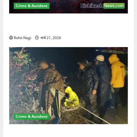
Crime & Accident
ऋषिकेश में बड़ा प्रॉपर्टी फ्रॉड! 100 रुपये के स्टांप पेपर पर
NRI की जमीन हड़पी
Rohit Negi
मार्च 21, 2026
Crime & Accident
मसूरी रोड हादसा: खाई में गिरी थार, एक युवक की मौत—SDRF