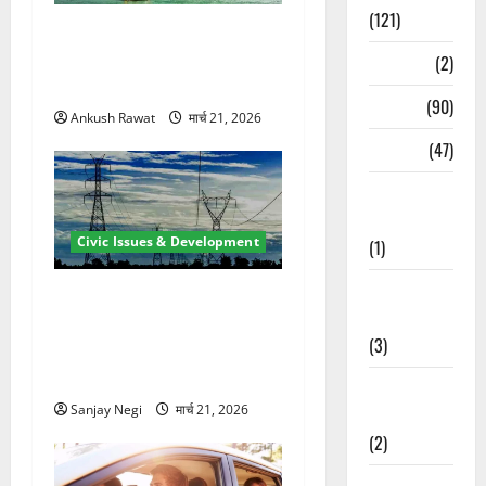
(121)
रामझूला पुल की मरम्मत शुरू! 11
करोड़ की योजना, चारधाम यात्रा
Temples
(2)
से पहले होगा काम पूरा
Temples
(90)
Ankush Rawat
मार्च 21, 2026
Travel
(47)
Treks &
Adventures
Civic Issues & Development
(1)
Treks &
कुंभ 2027 की तैयारी तेज! हरिद्वार
Adventures
में बिजली व्यवस्था मजबूत करने
(3)
के लिए 21.51 करोड़ की योजना
मंजूर
Waterfalls &
Sanjay Negi
मार्च 21, 2026
Nature
(2)
Waterfalls &