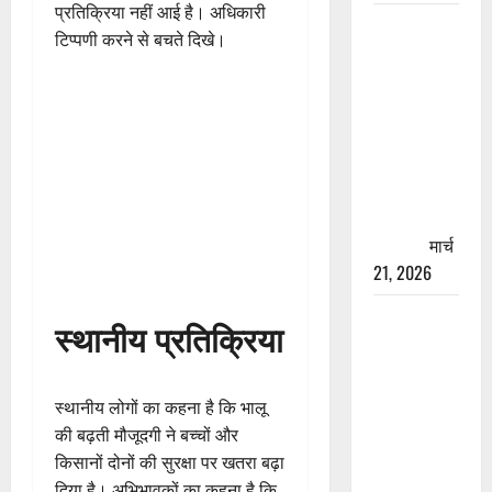
प्रतिक्रिया नहीं आई है। अधिकारी
रामझूला पुल
टिप्पणी करने से बचते दिखे।
की मरम्मत
शुरू! 11
करोड़ की
योजना,
चारधाम
यात्रा से
पहले होगा
काम पूरा
मार्च
21, 2026
AIIMS
स्थानीय प्रतिक्रिया
ऋषिकेश के
नाम पर
नौकरी का
स्थानीय लोगों का कहना है कि भालू
झांसा! फर्जी
की बढ़ती मौजूदगी ने बच्चों और
भर्ती विज्ञापन
किसानों दोनों की सुरक्षा पर खतरा बढ़ा
से युवाओं को
दिया है। अभिभावकों का कहना है कि