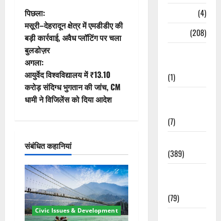
पो
Naukri
(4)
पिछला:
मसूरी–देहरादून क्षेत्र में एमडीडीए की
स्ट
News
(208)
बड़ी कार्रवाई, अवैध प्लॉटिंग पर चला
बुलडोज़र
Opinion /
ने
अगला:
Editorial
वि
आयुर्वेद विश्वविद्यालय में ₹13.10
(1)
करोड़ संदिग्ध भुगतान की जांच, CM
गे
Opinion &
धामी ने विजिलेंस को दिया आदेश
Editorial
श
(7)
न
Politics
संबंधित कहानियां
(389)
Sarkari
Naukri
(79)
Civic Issues & Development
Spirituality