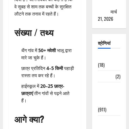
ठगने की
वे सुबह से शाम तक बच्चों के सुरक्षित
कोशिश
मार्च
लौटने तक तनाव में रहते हैं।
21, 2026
संख्या / तथ्य
श्रेणियां
थैंग गांव में
50+ मवेशी
भालू द्वारा
Astrology
मारे जा चुके हैं।
(18)
छात्र प्रतिदिन
4–5 किमी
पहाड़ी
रास्ता तय कर रहे हैं।
Bizarre
(2)
हाईस्कूल में
20–25 छात्र-
Civic Issues
छात्राएं
तीन गांवों से पढ़ने आते
&
हैं।
Development
(911)
आगे क्या?
Crime &
Accident