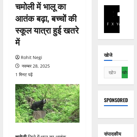
चमोली में भालू का
आतंक बढ़ा, बच्चों की
Facebook
X
YouTube
स्कूल यात्रा हुई खतरे
में
खोजे
Rohit Negi
नवम्बर 28, 2025
निम्न
1 मिनट पढ़ें
को
खोजें:
SPONSORED
संपादकीय
चमोली
जिले में भालू का आतंक