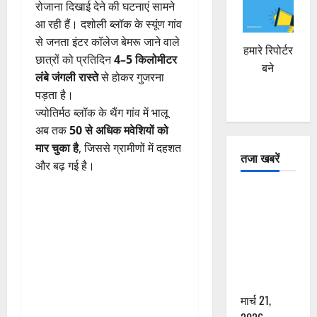
रोजाना दिखाई देने की घटनाएं सामने
आ रही हैं। दशोली ब्लॉक के स्यूंण गांव
से जनता इंटर कॉलेज बेमरू जाने वाले
हमारे रिपोर्टर
छात्रों को प्रतिदिन
4–5 किलोमीटर
बने
लंबे जंगली रास्ते
से होकर गुजरना
पड़ता है।
ज्योतिर्मठ ब्लॉक के थैंग गांव में भालू
अब तक
50 से अधिक मवेशियों को
मार चुका है
, जिससे ग्रामीणों में दहशत
तजा खबरें
और बढ़ गई है।
दून में रफ्तार
का कहर! 120
Km/h थार ने
स्कूटी सवारों
को कुचला,
एक की मौत
मार्च 21,