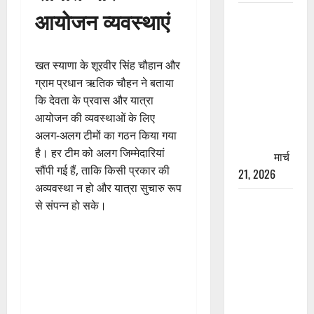
आयोजन व्यवस्थाएं
रामझूला पुल
की मरम्मत
शुरू! 11
खत स्याणा के शूरवीर सिंह चौहान और
करोड़ की
ग्राम प्रधान ऋतिक चौहन ने बताया
योजना,
कि देवता के प्रवास और यात्रा
चारधाम
आयोजन की व्यवस्थाओं के लिए
यात्रा से
अलग-अलग टीमों का गठन किया गया
पहले होगा
है। हर टीम को अलग जिम्मेदारियां
काम पूरा
मार्च
सौंपी गई हैं, ताकि किसी प्रकार की
21, 2026
अव्यवस्था न हो और यात्रा सुचारु रूप
AIIMS
से संपन्न हो सके।
ऋषिकेश के
नाम पर
नौकरी का
झांसा! फर्जी
भर्ती विज्ञापन
से युवाओं को