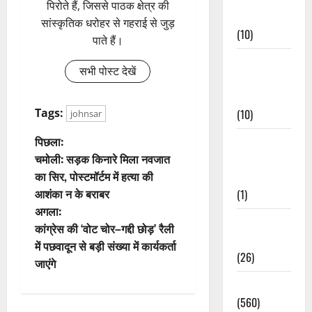
पिरोते हैं, जिससे पाठक क्षेत्र की
Events
सांस्कृतिक धरोहर से गहराई से जुड़
(10)
पाते हैं।
Food &
सभी पोस्ट देखें
Local
Cuisine
Tags:
(10)
johnsar
पो
पिछला:
Food &
चमोली: सड़क किनारे मिला नवजात
Local
स्ट
का सिर, पोस्टमॉर्टम में हत्या की
Cuisine
आशंका न के बराबर
(1)
ने
अगला:
Health &
वि
कांग्रेस की ‘वोट चोर–गद्दी छोड़’ रैली
Wellness
में पछवादून से बड़ी संख्या में कार्यकर्ता
गे
(26)
जाएंगे
Local News
श
(560)