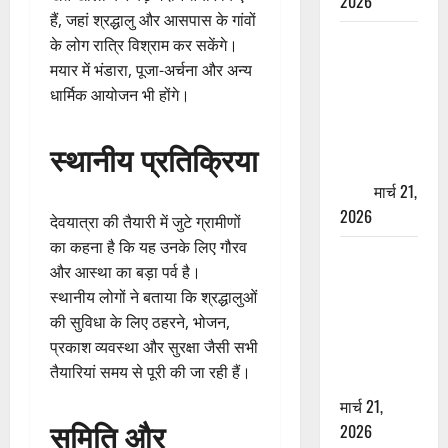
2026
हैं, जहां श्रद्धालु और आसपास के गांवों
ऋषिकेश में
के लोग रात्रि विश्राम कर सकेंगे।
बड़ा प्रॉपर्टी
मयार में भंडारा, पूजा-अर्चना और अन्य
फ्रॉड! 100
धार्मिक आयोजन भी होंगे।
रुपये के स्टांप
पेपर पर NRI
स्थानीय प्रतिक्रिया
की जमीन
हड़पी
मार्च 21,
2026
देवयात्रा की तैयारी में जुटे ग्रामीणों
का कहना है कि यह उनके लिए गौरव
मसूरी रोड
और आस्था का बड़ा पर्व है।
हादसा: खाई में
स्थानीय लोगों ने बताया कि श्रद्धालुओं
गिरी थार, एक
की सुविधा के लिए ठहरने, भोजन,
युवक की मौत
प्रकाश व्यवस्था और सुरक्षा जैसी सभी
—SDRF ने
तैयारियां समय से पूरी की जा रही हैं।
दो को बचाया
मार्च 21,
समिति और
2026