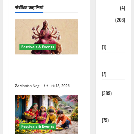
न
संबंधित कहानियां
Naukri
(4)
News
(208)
Opinion /
Editorial
(1)
Festivals & Events
Opinion &
चैत्र नवरात्र 2026: 19 मार्च से
Editorial
शुरुआत, मां दुर्गा पालकी पर करेंगी
(7)
आगमन
Politics
Manish Negi
मार्च 18, 2026
(389)
Sarkari
Naukri
(79)
Festivals & Events
Spirituality