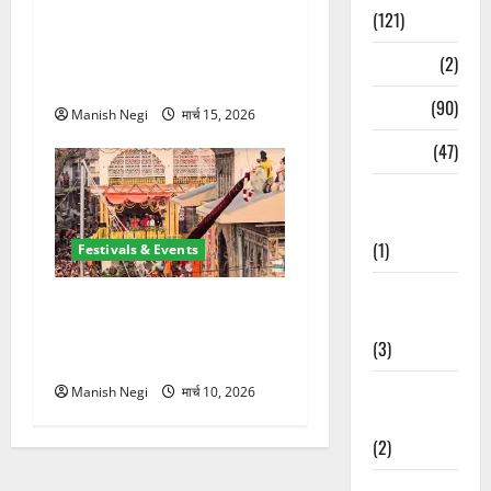
(121)
उत्तराखंड में शुरू हुआ फूलदेई पर्व,
बच्चों ने घर-घर बिखेरे फूल और
Temples
(2)
गाए पारंपरिक गीत
Temples
(90)
Manish Negi
मार्च 15, 2026
Travel
(47)
Treks &
Adventures
(1)
Festivals & Events
Treks &
श्री झंडे जी मेले में निकली भव्य
Adventures
नगर परिक्रमा, हजारों श्रद्धालुओं
(3)
ने लिया भाग
Waterfalls &
Manish Negi
मार्च 10, 2026
Nature
(2)
Waterfalls &