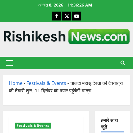
छोड़कर
अगस्त 8, 2026
11:36:26 AM
सामग्री
Facebook
X
YouTube
पर
जाएँ
प्राथमिक
सूची
Home
-
Festivals & Events
-
चालदा महासू देवता की देवयात्रा
की तैयारी शुरू, 11 दिसंबर को मयार पहुंचेगी यात्रा
हमारे साथ
Festivals & Events
जुड़े