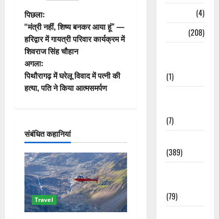
पो
Naukri
(4)
पिछला:
“मंत्री नहीं, शिष्य बनकर आया हूं” —
News
(208)
स्ट
हरिद्वार में गायत्री परिवार कार्यक्रम में
शिवराज सिंह चौहान
Opinion /
ने
अगला:
Editorial
वि
पिथौरागढ़ में घरेलू विवाद में पत्नी की
(1)
हत्या, पति ने किया आत्मसमर्पण
गे
Opinion &
Editorial
श
(7)
संबंधित कहानियां
न
Politics
(389)
Sarkari
Naukri
(79)
Travel
Spirituality