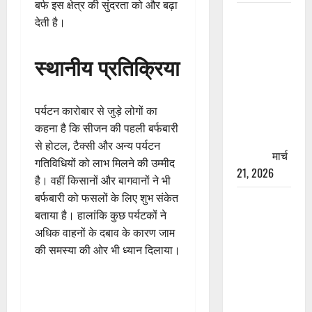
बर्फ इस क्षेत्र की सुंदरता को और बढ़ा
रामझूला पुल
देती है।
की मरम्मत
शुरू! 11
स्थानीय प्रतिक्रिया
करोड़ की
योजना,
चारधाम
पर्यटन कारोबार से जुड़े लोगों का
यात्रा से
कहना है कि सीजन की पहली बर्फबारी
पहले होगा
से होटल, टैक्सी और अन्य पर्यटन
काम पूरा
मार्च
गतिविधियों को लाभ मिलने की उम्मीद
21, 2026
है। वहीं किसानों और बागवानों ने भी
बर्फबारी को फसलों के लिए शुभ संकेत
AIIMS
बताया है। हालांकि कुछ पर्यटकों ने
ऋषिकेश के
अधिक वाहनों के दबाव के कारण जाम
नाम पर
की समस्या की ओर भी ध्यान दिलाया।
नौकरी का
झांसा! फर्जी
भर्ती विज्ञापन
से युवाओं को