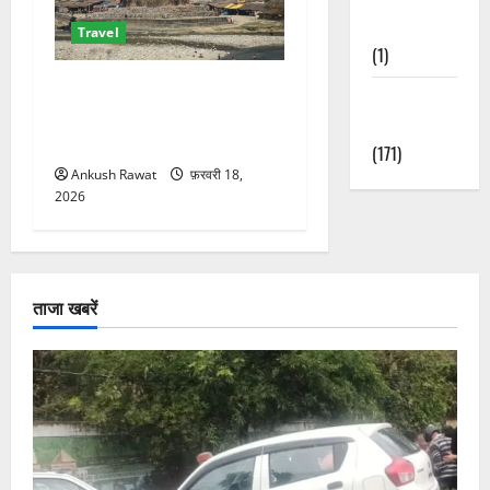
Nature
Travel
(1)
कॉर्बेट का दुर्गादेवी जोन: जहां
Weather
जंगल सफारी के साथ आस्था का
Update
भी मिलता है अनुभव
(171)
Ankush Rawat
फ़रवरी 18,
2026
ताजा खबरें