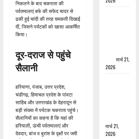
2026
निकलने के बाद चकराता की
पर्वतमालाएं बर्फ की सफेद चादर से
ऋषिकेश में
ढकी हुई चांदी की तरह चमकती दिखाई
बड़ा प्रॉपर्टी
दीं, जिसने पर्यटकों को खासा आकर्षित
फ्रॉड! 100
किया।
रुपये के स्टांप
पेपर पर NRI
दूर-दराज से पहुंचे
की जमीन
हड़पी
मार्च 21,
सैलानी
2026
मसूरी रोड
हरियाणा, पंजाब, उत्तर प्रदेश,
हादसा: खाई में
चंडीगढ़, हिमाचल प्रदेश के पांवटा
गिरी थार, एक
साहिब और उत्तराखंड के देहरादून से
युवक की मौत
बड़ी संख्या में पर्यटक चकराता पहुंचे।
—SDRF ने
सैलानियों का कहना है कि यहां की
दो को बचाया
हरियाली, ऊंची पर्वतमालाएं और
मार्च 21,
देवदार, बांज व बुरांश के वृक्षों पर जमी
2026