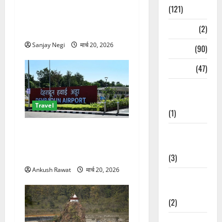
केदारनाथ हेलीकॉप्टर सेवा पर
(121)
बड़ा अपडेट! अप्रैल से टिकट
Temples
(2)
बुकिंग शुरू, नई कंपनियों की एंट्री
Sanjay Negi
मार्च 20, 2026
Temples
(90)
Travel
(47)
Treks &
Adventures
Travel
(1)
दून एयरपोर्ट से पहली बार रात की
Treks &
फ्लाइट! 1 अप्रैल से देहरादून–
Adventures
बेंगलुरु नाइट उड़ान शुरू
(3)
Ankush Rawat
मार्च 20, 2026
Waterfalls &
Nature
(2)
Waterfalls &