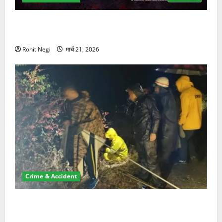
ऋषिकेश में बड़ा प्रॉपर्टी फ्रॉड! 100 रुपये के स्टांप पेपर पर
NRI की जमीन हड़पी
Rohit Negi
मार्च 21, 2026
Crime & Accident
मसूरी रोड हादसा: खाई में गिरी थार, एक युवक की मौत—SDRF
ने दो को बचाया