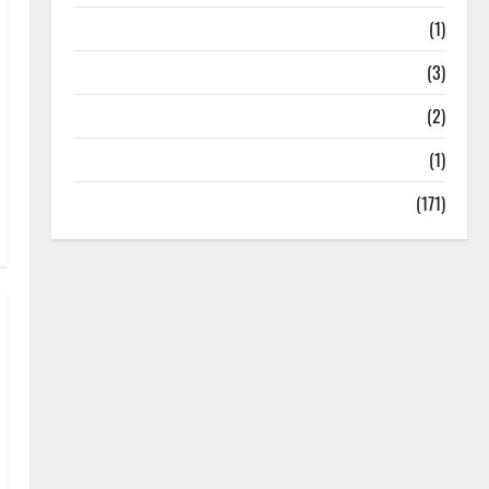
Treks & Adventures
(1)
Treks & Adventures
(3)
Waterfalls & Nature
(2)
Waterfalls & Nature
(1)
Weather Update
(171)