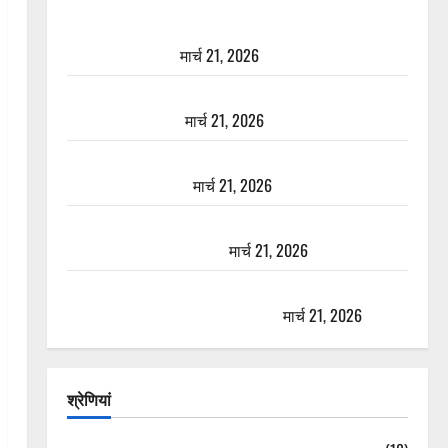
दून में रफ्तार का कहर! 120 Km/h थार ने स्कूटी सवारों को
कुचला, एक की मौत
मार्च 21, 2026
ऋषिकेश में बड़ा प्रॉपर्टी फ्रॉड! 100 रुपये के स्टांप पेपर पर
NRI की जमीन हड़पी
मार्च 21, 2026
मसूरी रोड हादसा: खाई में गिरी थार, एक युवक की मौत—
SDRF ने दो को बचाया
मार्च 21, 2026
रामझूला पुल की मरम्मत शुरू! 11 करोड़ की योजना, चारधाम
यात्रा से पहले होगा काम पूरा
मार्च 21, 2026
AIIMS ऋषिकेश के नाम पर नौकरी का झांसा! फर्जी भर्ती
विज्ञापन से युवाओं को ठगने की कोशिश
मार्च 21, 2026
श्रेणियां