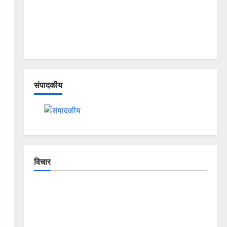
संपादकीय
विचार
The Crumbling Mountains of Uttarakhand:
Continuous Disasters in Dehradun, Chamoli, and
Joshimath — Why Is This Destruction Repeating?