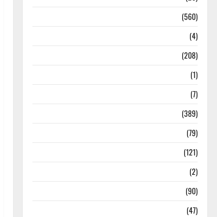
Local News
(560)
Naukri
(4)
News
(208)
Opinion / Editorial
(1)
Opinion & Editorial
(7)
Politics
(389)
Sarkari Naukri
(79)
Spirituality
(121)
Temples
(2)
Temples
(90)
Travel
(47)