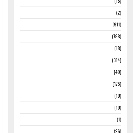
Astrology
(18)
Bizarre
(2)
Civic Issues & Development
(911)
Crime & Accident
(798)
Culture & Lifestyle
(18)
Current Affairs
(814)
Education & Exam Updates
(49)
Festivals & Events
(175)
Festivals & Events
(10)
Food & Local Cuisine
(10)
Food & Local Cuisine
(1)
Health & Wellness
(26)