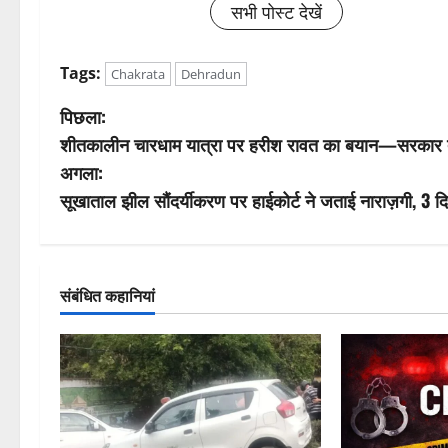
सभी पोस्ट देखें
Tags:
Chakrata
Dehradun
पो
पिछला:
शीतकालीन चारधाम यात्रा पर हरीश रावत का बयान—सरकार त
स्ट
अगला:
ने
सूखाताल झील सौंदर्यीकरण पर हाईकोर्ट ने जताई नाराज़गी, 3 
वि
गे
संबंधित कहानियां
श
न