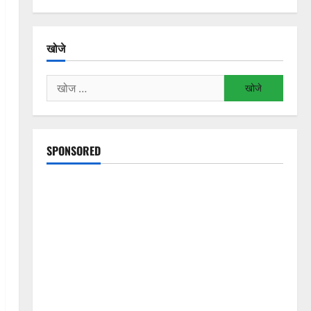
खोजे
निम्न
को
खोजें:
SPONSORED