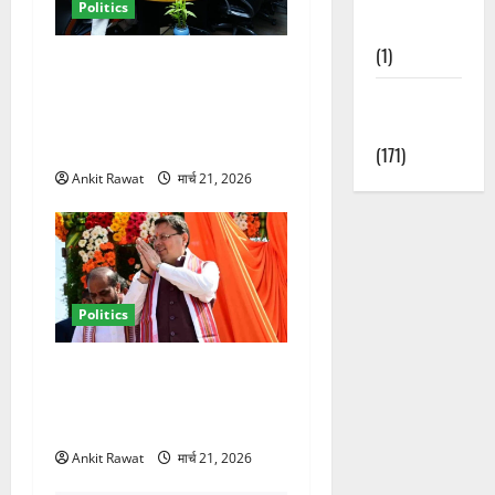
Politics
Nature
(1)
कैबिनेट विस्तार के बाद धामी का
कम होगा बोझ! 35 विभागों का
Weather
बंटवारा जल्द, सरकार में आएगी
Update
तेजी
(171)
Ankit Rawat
मार्च 21, 2026
Politics
धामी कैबिनेट विस्तार से साफ
संकेत! 2027 चुनाव में भी वही होंगे
चेहरा, इतिहास रचने की तैयारी
Ankit Rawat
मार्च 21, 2026