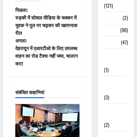
(121)
पो
पिछला:
रुड़की में सोशल मीडिया के चक्कर में
Temples
(2)
स्ट
युवक ने पुल पर चढ़कर की खतरनाक
Temples
(90)
रील
ने
अगला:
Travel
(47)
वि
देहरादून में एआरटीओ के लिए उपलब्ध
Treks &
वाहन का रोड टैक्स नहीं जमा, चालान
गे
Adventures
कटा
(1)
श
Treks &
न
Adventures
संबंधित कहानियां
(3)
Waterfalls &
Nature
(2)
Waterfalls &