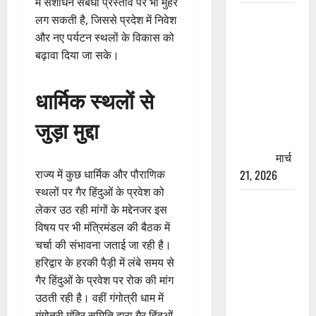
में संशोधन संबंधी प्रस्ताव पर भी मुहर
रामझूला पुल
लग सकती है, जिससे प्रदेश में निवेश
की मरम्मत
और नए पर्यटन स्थलों के विकास को
शुरू! 11
बढ़ावा दिया जा सके।
करोड़ की
योजना,
धार्मिक स्थलों से
चारधाम
जुड़ा मुद्दा
यात्रा से
पहले होगा
काम पूरा
मार्च
राज्य में कुछ धार्मिक और पौराणिक
21, 2026
स्थलों पर गैर हिंदुओं के प्रवेश को
AIIMS
लेकर उठ रही मांगों के मद्देनजर इस
ऋषिकेश के
विषय पर भी मंत्रिमंडल की बैठक में
नाम पर
चर्चा की संभावना जताई जा रही है।
नौकरी का
हरिद्वार के हरकी पैड़ी में लंबे समय से
झांसा! फर्जी
गैर हिंदुओं के प्रवेश पर रोक की मांग
भर्ती विज्ञापन
उठती रही है। वहीं गंगोत्री धाम में
से युवाओं को
गंगोत्री मंदिर समिति द्वारा गैर हिंदुओं