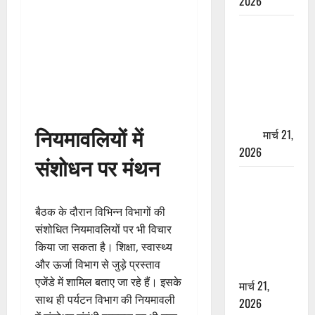
2026
ऋषिकेश में
बड़ा प्रॉपर्टी
फ्रॉड! 100
रुपये के स्टांप
पेपर पर NRI
की जमीन
नियमावलियों में
हड़पी
मार्च 21,
2026
संशोधन पर मंथन
मसूरी रोड
हादसा: खाई में
बैठक के दौरान विभिन्न विभागों की
गिरी थार, एक
संशोधित नियमावलियों पर भी विचार
युवक की मौत
किया जा सकता है। शिक्षा, स्वास्थ्य
—SDRF ने
और ऊर्जा विभाग से जुड़े प्रस्ताव
दो को बचाया
एजेंडे में शामिल बताए जा रहे हैं। इसके
मार्च 21,
साथ ही पर्यटन विभाग की नियमावली
2026