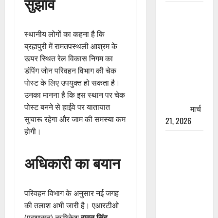
सुझाव
रामझूला पुल
की मरम्मत
स्थानीय लोगों का कहना है कि
शुरू! 11
ब्रह्मपुरी में रामतपस्थली आश्रम के
करोड़ की
ऊपर स्थित रेल विकास निगम का
योजना,
डंपिंग जोन परिवहन विभाग की चेक
चारधाम
पोस्ट के लिए उपयुक्त हो सकता है।
यात्रा से
उनका मानना है कि इस स्थान पर चेक
पहले होगा
पोस्ट बनने से हाईवे पर यातायात
काम पूरा
मार्च
सुचारू रहेगा और जाम की समस्या कम
21, 2026
होगी।
AIIMS
ऋषिकेश के
अधिकारी का बयान
नाम पर
नौकरी का
झांसा! फर्जी
परिवहन विभाग के अनुसार नई जगह
भर्ती विज्ञापन
की तलाश अभी जारी है। एआरटीओ
से युवाओं को
(प्रशासन) ऋषिकेश
रावत सिंह