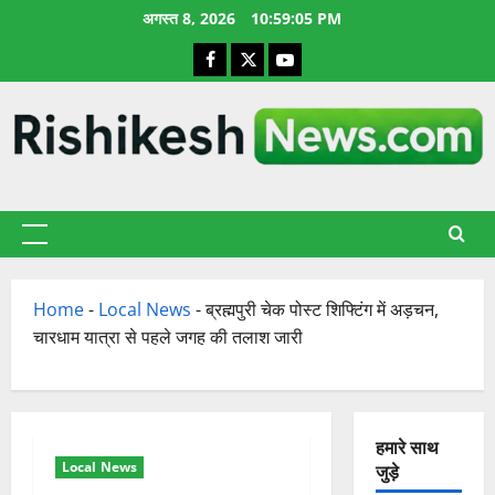
छोड़कर
अगस्त 8, 2026
10:59:06 PM
सामग्री
Facebook
X
YouTube
पर
जाएँ
प्राथमिक
सूची
Home
-
Local News
-
ब्रह्मपुरी चेक पोस्ट शिफ्टिंग में अड़चन,
चारधाम यात्रा से पहले जगह की तलाश जारी
हमारे साथ
Local News
जुड़े