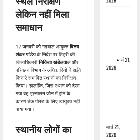
स्थल निरीक्षण
2026
लेकिन नहीं मिला
ऋषिकेश में
बड़ा प्रॉपर्टी
समाधान
फ्रॉड! 100
रुपये के स्टांप
पेपर पर NRI
17 जनवरी को गढ़वाल आयुक्त
विनय
की जमीन
शंकर पांडेय
के निर्देश पर टिहरी की
हड़पी
मार्च 21,
जिलाधिकारी
निकिता खंडेलवाल
और
2026
परिवहन विभाग के अधिकारियों ने हाईवे
किनारे संभावित स्थानों का निरीक्षण
मसूरी रोड
किया। हालांकि, जिस स्थान को देखा
हादसा: खाई में
गया वह भूस्खलन जोन में होने के
गिरी थार, एक
कारण चेक पोस्ट के लिए उपयुक्त नहीं
युवक की मौत
पाया गया।
—SDRF ने
दो को बचाया
स्थानीय लोगों का
मार्च 21,
2026