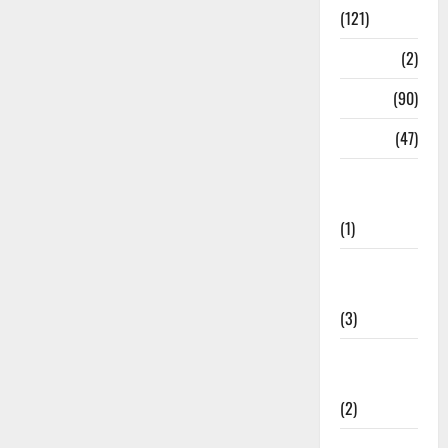
(121)
Temples
(2)
Temples
(90)
Travel
(47)
Treks &
Adventures
(1)
Treks &
Adventures
(3)
Waterfalls &
Nature
(2)
Waterfalls &