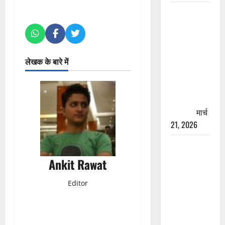
रामझूला पुल
की मरम्मत
शुरू! 11
करोड़ की
लेखक के बारे में
योजना,
चारधाम
यात्रा से
पहले होगा
काम पूरा
मार्च
21, 2026
AIIMS
ऋषिकेश के
Ankit Rawat
नाम पर
नौकरी का
Editor
झांसा! फर्जी
भर्ती विज्ञापन
से युवाओं को