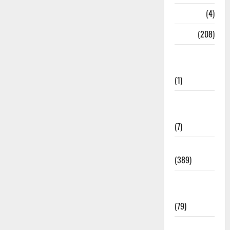
Naukri
(4)
News
(208)
Opinion /
Editorial
(1)
Opinion &
Editorial
(7)
Politics
(389)
Sarkari
Naukri
(79)
Spirituality