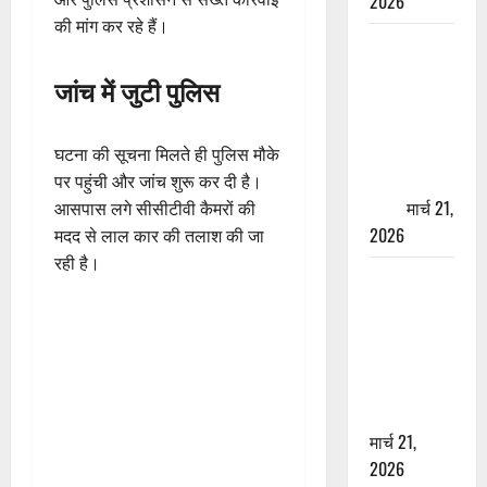
2026
की मांग कर रहे हैं।
ऋषिकेश में
बड़ा प्रॉपर्टी
जांच में जुटी पुलिस
फ्रॉड! 100
रुपये के स्टांप
पेपर पर NRI
घटना की सूचना मिलते ही पुलिस मौके
की जमीन
पर पहुंची और जांच शुरू कर दी है।
हड़पी
मार्च 21,
आसपास लगे सीसीटीवी कैमरों की
2026
मदद से लाल कार की तलाश की जा
रही है।
मसूरी रोड
हादसा: खाई में
गिरी थार, एक
युवक की मौत
—SDRF ने
दो को बचाया
मार्च 21,
2026