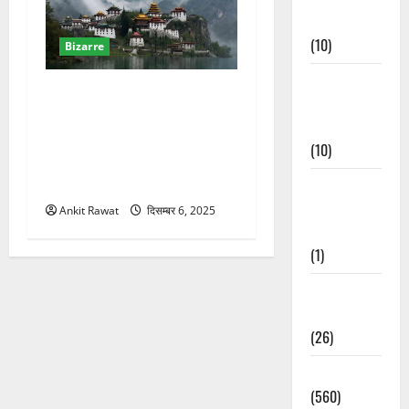
Events
(10)
Bizarre
Food &
शांगरी-ला घाटी (Shangri-La
Local
Valley): तिब्बत और अरुणाचल
Cuisine
की सीमा पर बसा वह रहस्यमयी
(10)
संसार, जहां प्रवेश करें तो लौटना
संभव नहीं!
Food &
Local
Ankit Rawat
दिसम्बर 6, 2025
Cuisine
(1)
Health &
Wellness
(26)
Local News
(560)