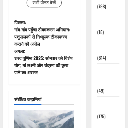
सभी पोस्ट देखें
(798)
Culture &
पो
पिछला:
Lifestyle
गांव-गांव पहुँचा टीकाकरण अभियान:
(18)
स्ट
पशुपालकों से निःशुल्क टीकाकरण
Current
कराने की अपील
ने
Affairs
अगला:
वि
(814)
शरद पूर्णिमा 2025: सोमवार को विशेष
योग, मां लक्ष्मी और चंद्रमा की कृपा
Education &
गे
पाने का अवसर
Exam
श
Updates
(49)
न
संबंधित कहानियां
Festivals &
Events
(175)
Festivals &