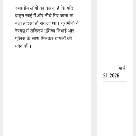
रामझूला पुल
स्थानीय लोगों का कहना है कि यदि
की मरम्मत
वाहन खाई में और नीचे गिर जाता तो
शुरू! 11
बड़ा हादसा हो सकता था। ग्रामीणों ने
करोड़ की
रेस्क्यू में सक्रिय भूमिका निभाई और
योजना,
पुलिस के साथ मिलकर घायलों की
चारधाम
मदद की।
यात्रा से
पहले होगा
काम पूरा
मार्च
21, 2026
AIIMS
ऋषिकेश के
नाम पर
नौकरी का
झांसा! फर्जी
भर्ती विज्ञापन
से युवाओं को