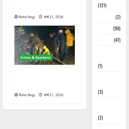
100 रुपये के स्टांप पेपर पर NRI
(121)
की जमीन हड़पी
Temples
(2)
Rohit Negi
मार्च 21, 2026
Temples
(90)
Travel
(47)
Treks &
Crime & Accident
Adventures
(1)
मसूरी रोड हादसा: खाई में गिरी
Treks &
थार, एक युवक की मौत—SDRF
Adventures
ने दो को बचाया
(3)
Rohit Negi
मार्च 21, 2026
Waterfalls &
Nature
(2)
Waterfalls &