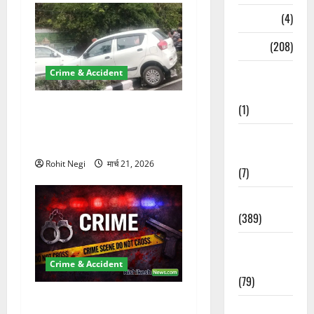
Naukri
(4)
News
(208)
Opinion /
Crime & Accident
Editorial
दून में रफ्तार का कहर! 120
(1)
Km/h थार ने स्कूटी सवारों को
Opinion &
कुचला, एक की मौत
Editorial
Rohit Negi
मार्च 21, 2026
(7)
Politics
(389)
Sarkari
Naukri
Crime & Accident
(79)
ऋषिकेश में बड़ा प्रॉपर्टी फ्रॉड!
Spirituality