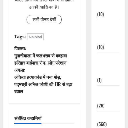
Events
उनकी खासियत है।
(10)
सभी पोस्ट देखें
Food &
Local
Tags:
Nainital
Cuisine
(10)
पो
पिछला:
गुमानीवाला में जलभराव से बदहाल
Food &
स्ट
हरिद्वार बाईपास रोड, लोग परेशान
Local
अगला:
ने
Cuisine
अंकिता हत्याकांड में नया मोड़,
(1)
वि
पद्मश्री अनिल जोशी की FIR से बढ़ा
Health &
बवाल
गे
Wellness
(26)
श
Local News
संबंधित कहानियां
न
(560)