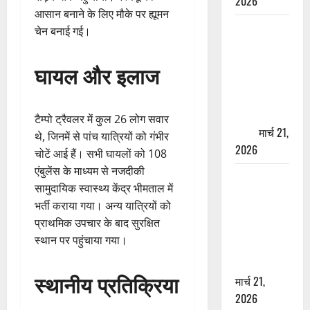
2026
आसान बनाने के लिए मौके पर ह्यूमन
ऋषिकेश में
चेन बनाई गई।
बड़ा प्रॉपर्टी
फ्रॉड! 100
घायल और इलाज
रुपये के स्टांप
पेपर पर NRI
की जमीन
टैम्पो ट्रैवलर में कुल 26 लोग सवार
हड़पी
मार्च 21,
थे, जिनमें से पांच यात्रियों को गंभीर
2026
चोटें आई हैं। सभी घायलों को 108
एंबुलेंस के माध्यम से नजदीकी
मसूरी रोड
सामुदायिक स्वास्थ्य केंद्र भीमताल में
हादसा: खाई में
भर्ती कराया गया। अन्य यात्रियों को
गिरी थार, एक
प्राथमिक उपचार के बाद सुरक्षित
युवक की मौत
स्थान पर पहुंचाया गया।
—SDRF ने
दो को बचाया
स्थानीय प्रतिक्रिया
मार्च 21,
2026