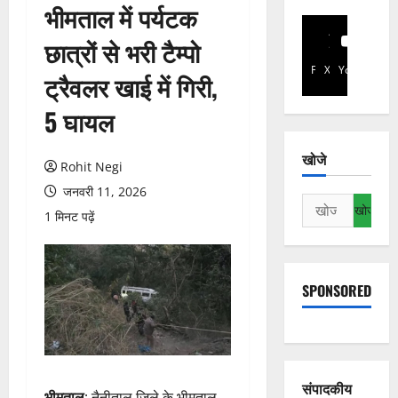
भीमताल में पर्यटक
छात्रों से भरी टैम्पो
Facebook
X
YouTube
ट्रैवलर खाई में गिरी,
5 घायल
खोजे
Rohit Negi
जनवरी 11, 2026
निम्न
1 मिनट पढ़ें
को
खोजें:
SPONSORED
संपादकीय
भीमताल
: नैनीताल जिले के भीमताल