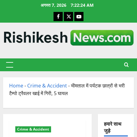
छोड़कर
अगस्त 7, 2026
7:22:24 AM
सामग्री
Facebook
X
YouTube
पर
जाएँ
प्राथमिक
सूची
Home
-
Crime & Accident
-
भीमताल में पर्यटक छात्रों से भरी
टैम्पो ट्रैवलर खाई में गिरी, 5 घायल
हमारे साथ
Crime & Accident
जुड़े