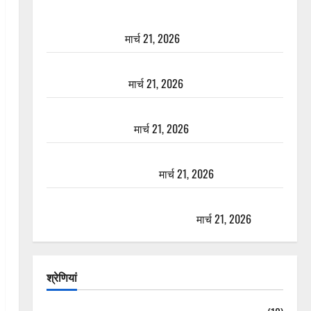
दून में रफ्तार का कहर! 120 Km/h थार ने स्कूटी सवारों को
कुचला, एक की मौत
मार्च 21, 2026
ऋषिकेश में बड़ा प्रॉपर्टी फ्रॉड! 100 रुपये के स्टांप पेपर पर
NRI की जमीन हड़पी
मार्च 21, 2026
मसूरी रोड हादसा: खाई में गिरी थार, एक युवक की मौत—
SDRF ने दो को बचाया
मार्च 21, 2026
रामझूला पुल की मरम्मत शुरू! 11 करोड़ की योजना, चारधाम
यात्रा से पहले होगा काम पूरा
मार्च 21, 2026
AIIMS ऋषिकेश के नाम पर नौकरी का झांसा! फर्जी भर्ती
विज्ञापन से युवाओं को ठगने की कोशिश
मार्च 21, 2026
श्रेणियां