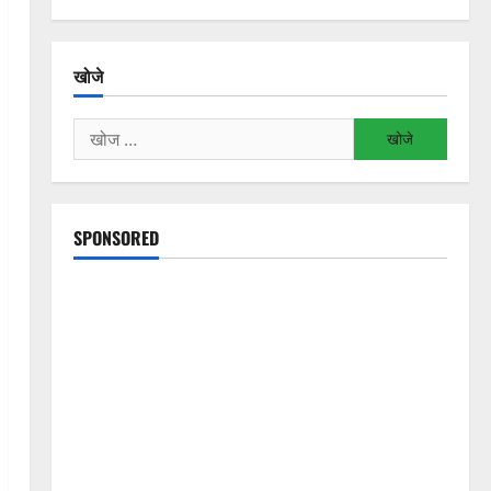
खोजे
निम्न
को
खोजें:
SPONSORED