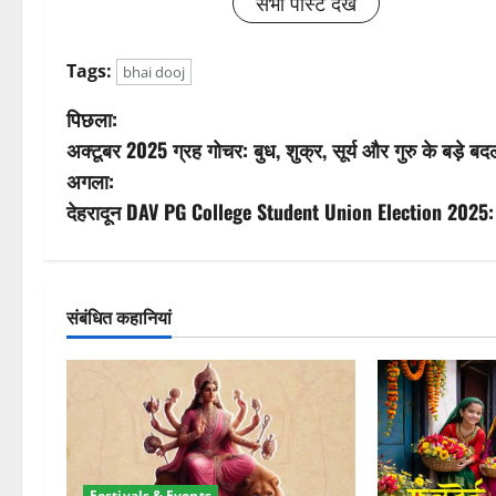
सभी पोस्ट देखें
Tags:
bhai dooj
पो
पिछला:
अक्टूबर 2025 ग्रह गोचर: बुध, शुक्र, सूर्य और गुरु के बड़े 
स्ट
अगला:
ने
देहरादून DAV PG College Student Union Election 2025
वि
गे
संबंधित कहानियां
श
न
Festivals & Events