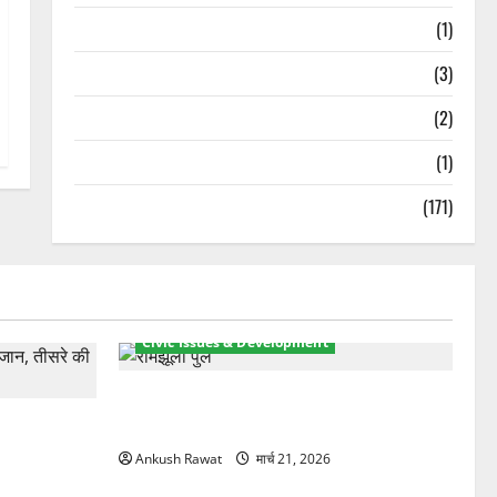
Treks & Adventures
(1)
Treks & Adventures
(3)
Waterfalls & Nature
(2)
Waterfalls & Nature
(1)
Weather Update
(171)
Civic Issues & Development
रामझूला पुल की मरम्मत शुरू! 11 करोड़ की
र, एक युवक
योजना, चारधाम यात्रा से पहले होगा काम पूरा
Ankush Rawat
मार्च 21, 2026