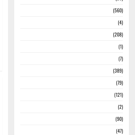
Local News
(560)
Naukri
(4)
News
(208)
Opinion / Editorial
(1)
Opinion & Editorial
(7)
Politics
(389)
Sarkari Naukri
(79)
Spirituality
(121)
Temples
(2)
Temples
(90)
Travel
(47)