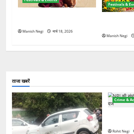
Festivals & Ev
चैत्र नवरात्र 2026: 19 मार्च से शुरुआत,
उत्तराखंड में शुरू
मां दुर्गा पालकी पर करेंगी आगमन
घर-घर बिखेरे फू
Manish Negi
मार्च 18, 2026
Manish Negi
ताजा खबरें
Crime & Ac
ऋषिकेश में बड़
स्टांप पेपर 
Rohit Negi