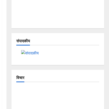
संपादकीय
विचार
The Crumbling Mountains of Uttarakhand:
Continuous Disasters in Dehradun, Chamoli, and
Joshimath — Why Is This Destruction Repeating?