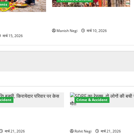
ents
श्री झंडे जी मेले में निकली भव्य नगर
 हुआ फूलदेई पर्व, बच्चों ने
परिक्रमा, हजारों श्रद्धालुओं ने लिया भाग
ल और गाए पारंपरिक गीत
Manish Negi
मार्च 10, 2026
मार्च 15, 2026
cident
Crime & Accident
ा प्रॉपर्टी फ्रॉड! 100 रुपये के
मसूरी रोड हादसा: खाई में गिरी था
पर NRI की जमीन हड़पी
की मौत—SDRF ने दो को बचाया
मार्च 21, 2026
Rohit Negi
मार्च 21, 2026