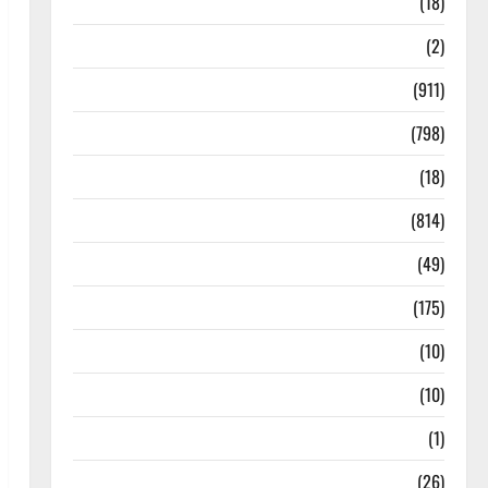
Astrology
(18)
Bizarre
(2)
Civic Issues & Development
(911)
Crime & Accident
(798)
Culture & Lifestyle
(18)
Current Affairs
(814)
Education & Exam Updates
(49)
Festivals & Events
(175)
Festivals & Events
(10)
Food & Local Cuisine
(10)
Food & Local Cuisine
(1)
Health & Wellness
(26)