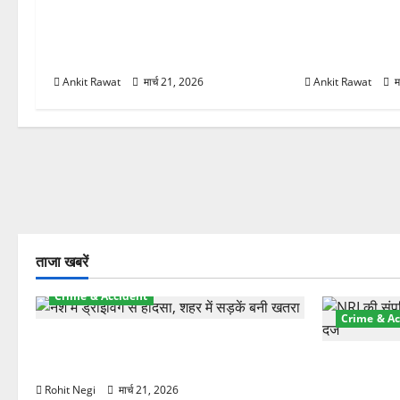
कैबिनेट विस्तार के बाद धामी का कम होगा
धामी कैबिनेट विस
बोझ! 35 विभागों का बंटवारा जल्द,
2027 चुनाव में भ
सरकार में आएगी तेजी
रचने की तैयारी
Ankit Rawat
मार्च 21, 2026
Ankit Rawat
म
ताजा खबरें
Crime & Accident
Crime & Ac
दून में रफ्तार का कहर! 120 Km/h थार ने
स्कूटी सवारों को कुचला, एक की मौत
ऋषिकेश में बड
स्टांप पेपर 
Rohit Negi
मार्च 21, 2026