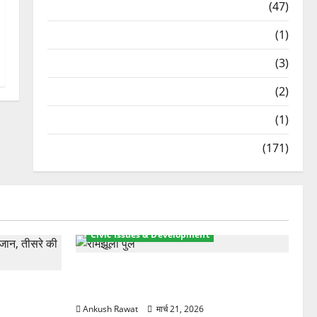
Travel
(47)
Treks & Adventures
(1)
Treks & Adventures
(3)
Waterfalls & Nature
(2)
Waterfalls & Nature
(1)
Weather Update
(171)
Civic Issues & Development
रामझूला पुल की मरम्मत शुरू! 11 करोड़ की
ार, एक युवक
योजना, चारधाम यात्रा से पहले होगा काम पूरा
Ankush Rawat
मार्च 21, 2026