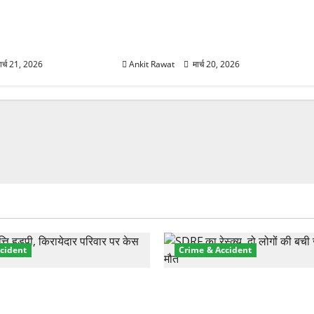
्तार से साफ संकेत!
नवरात्र में धामी कैबिनेट का बड़ा विस्तार!
ी वही होंगे चेहरा, इतिहास
5 नए मंत्रियों की एंट्री, मैदान-पहाड़ का
साधा गया संतुलन
ार्च 21, 2026
Ankit Rawat
मार्च 20, 2026
cident
Crime & Accident
़ा प्रॉपर्टी फ्रॉड! 100 रुपये के
मसूरी रोड हादसा: खाई में गिरी थ
पर NRI की जमीन हड़पी
की मौत—SDRF ने दो को बचाया