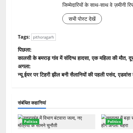
जिम्मेदारियों के साथ-साथ वे ज़मीनी रिपोर
सभी पोस्ट देखें
Tags:
pithoragarh
पो
पिछला:
कालसी के बमराड़ गांव में संदिग्ध हादसा, एक महिला की मौत, दू
स्ट
अगला:
ने
न्यू ईयर पर टिहरी झील बनी सैलानियों की पहली पसंद, एडवांस बु
वि
गे
संबंधित कहानियां
श
Politics
Politics
न