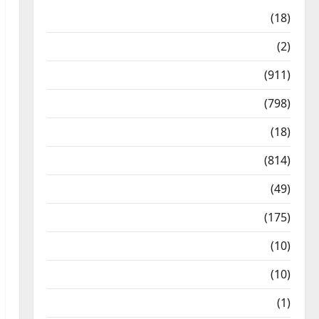
Astrology
(18)
Bizarre
(2)
Civic Issues & Development
(911)
Crime & Accident
(798)
Culture & Lifestyle
(18)
Current Affairs
(814)
Education & Exam Updates
(49)
Festivals & Events
(175)
Festivals & Events
(10)
Food & Local Cuisine
(10)
Food & Local Cuisine
(1)