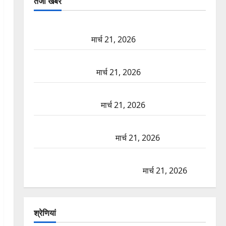
तजा खबरें
दून में रफ्तार का कहर! 120 Km/h थार ने स्कूटी सवारों को
कुचला, एक की मौत
मार्च 21, 2026
ऋषिकेश में बड़ा प्रॉपर्टी फ्रॉड! 100 रुपये के स्टांप पेपर पर
NRI की जमीन हड़पी
मार्च 21, 2026
मसूरी रोड हादसा: खाई में गिरी थार, एक युवक की मौत—
SDRF ने दो को बचाया
मार्च 21, 2026
रामझूला पुल की मरम्मत शुरू! 11 करोड़ की योजना, चारधाम
यात्रा से पहले होगा काम पूरा
मार्च 21, 2026
AIIMS ऋषिकेश के नाम पर नौकरी का झांसा! फर्जी भर्ती
विज्ञापन से युवाओं को ठगने की कोशिश
मार्च 21, 2026
श्रेणियां