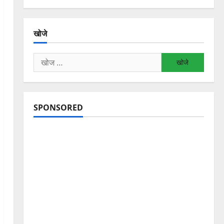
खोजे
निम्न
को
खोजें:
SPONSORED