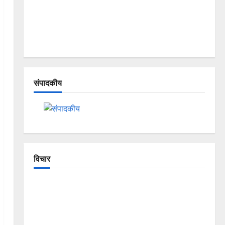
संपादकीय
विचार
The Crumbling Mountains of
Uttarakhand: Continuous Disasters in
Dehradun, Chamoli, and Joshimath —
Why Is This Destruction Repeating?