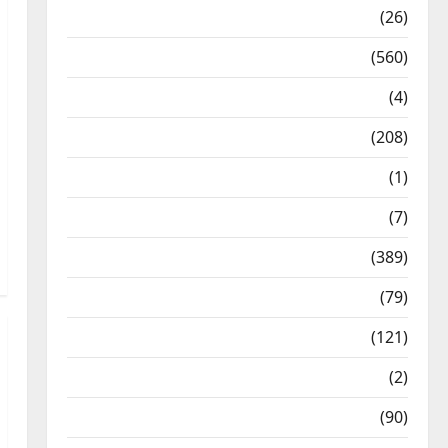
Health & Wellness
(26)
Local News
(560)
Naukri
(4)
News
(208)
Opinion / Editorial
(1)
Opinion & Editorial
(7)
Politics
(389)
Sarkari Naukri
(79)
Spirituality
(121)
Temples
(2)
Temples
(90)