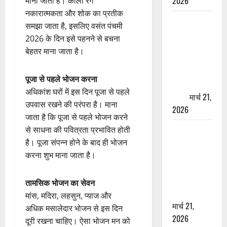
2026
माना जाता है। काला रंग
नकारात्मकता और शोक का प्रतीक
ऋषिकेश में
समझा जाता है, इसलिए वसंत पंचमी
बड़ा प्रॉपर्टी
2026 के दिन इसे पहनने से बचना
फ्रॉड! 100
बेहतर माना जाता है।
रुपये के स्टांप
पेपर पर NRI
पूजा से पहले भोजन करना
की जमीन
अधिकांश घरों में इस दिन पूजा से पहले
हड़पी
मार्च 21,
उपवास रखने की परंपरा है। माना
2026
जाता है कि पूजा से पहले भोजन करने
मसूरी रोड
से साधना की पवित्रता प्रभावित होती
हादसा: खाई में
है। पूजा संपन्न होने के बाद ही भोजन
गिरी थार, एक
करना शुभ माना जाता है।
युवक की मौत
—SDRF ने
तामसिक भोजन का सेवन
दो को बचाया
मांस, मदिरा, लहसुन, प्याज और
मार्च 21,
अधिक मसालेदार भोजन से इस दिन
2026
दूरी रखना चाहिए। ऐसा भोजन मन को