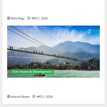
मसूरी रोड हादसा: खाई में गिरी थार, एक युवक की मौत—SDRF
ने दो को बचाया
Rohit Negi
मार्च 21, 2026
Civic Issues & Development
रामझूला पुल की मरम्मत शुरू! 11 करोड़ की योजना, चारधाम
यात्रा से पहले होगा काम पूरा
Ankush Rawat
मार्च 21, 2026