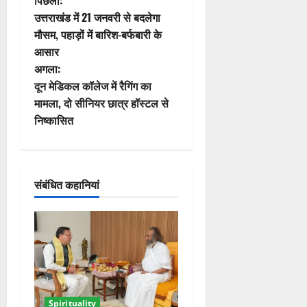
पो
पिछला:
उत्तराखंड में 21 जनवरी से बदलेगा
स्ट
मौसम, पहाड़ों में बारिश-बर्फबारी के
आसार
ने
अगला:
वि
दून मेडिकल कॉलेज में रैगिंग का
मामला, दो सीनियर छात्र हॉस्टल से
गे
निष्कासित
श
न
संबंधित कहानियां
Spirituality