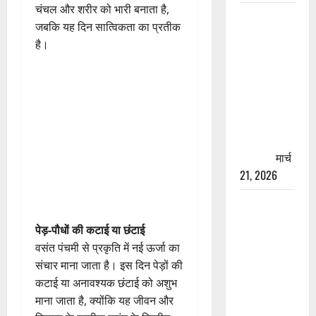
चंचल और शरीर को भारी बनाता है,
रामझूला पुल
जबकि यह दिन सात्विकता का प्रतीक
की मरम्मत
है।
शुरू! 11
करोड़ की
योजना,
चारधाम
यात्रा से
पहले होगा
काम पूरा
मार्च
21, 2026
AIIMS
ऋषिकेश के
पेड़-पौधों की कटाई या छंटाई
नाम पर
वसंत पंचमी से प्रकृति में नई ऊर्जा का
नौकरी का
संचार माना जाता है। इस दिन पेड़ों की
झांसा! फर्जी
कटाई या अनावश्यक छंटाई को अशुभ
भर्ती विज्ञापन
माना जाता है, क्योंकि यह जीवन और
से युवाओं को