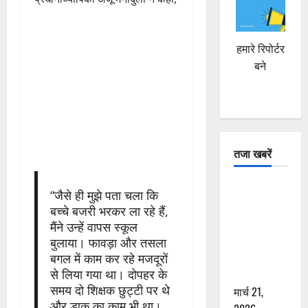
हमारे रिपोर्टर
बने
तजा खबरें
दून में रफ्तार
“जैसे ही मुझे पता चला कि
का कहर! 120
बच्चे बजरी भरकर ला रहे हैं,
Km/h थार ने
मैंने उन्हें वापस स्कूल
स्कूटी सवारों
बुलाया। फावड़ा और तसला
को कुचला,
बगल में काम कर रहे मजदूरों
एक की मौत
से लिया गया था। दोपहर के
समय दो शिक्षक छुट्टी पर थे
मार्च 21,
और डाक का काम भी था।