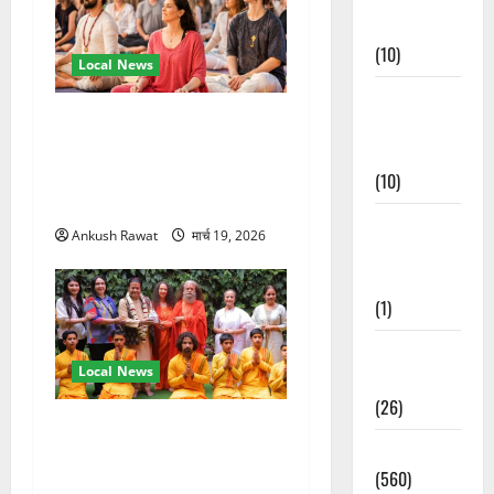
Events
(10)
Local News
Food &
अंतरराष्ट्रीय योग महोत्सव में
Local
तीसरे दिन योग की गहराई, साधकों
Cuisine
ने सीखी प्राणायाम और मेडिटेशन
(10)
तकनीक
Food &
Ankush Rawat
मार्च 19, 2026
Local
Cuisine
(1)
Health &
Local News
Wellness
(26)
परमार्थ निकेतन पहुंचे अनूप
Local News
जलोटा, गंगा आरती में लिया भाग,
(560)
स्वामी चिदानंद से मुलाकात