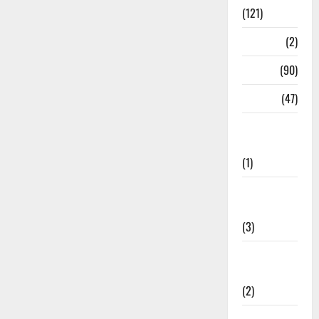
(121)
Temples
(2)
Temples
(90)
Travel
(47)
Treks &
Adventures
(1)
Treks &
Adventures
(3)
Waterfalls &
Nature
(2)
Waterfalls &