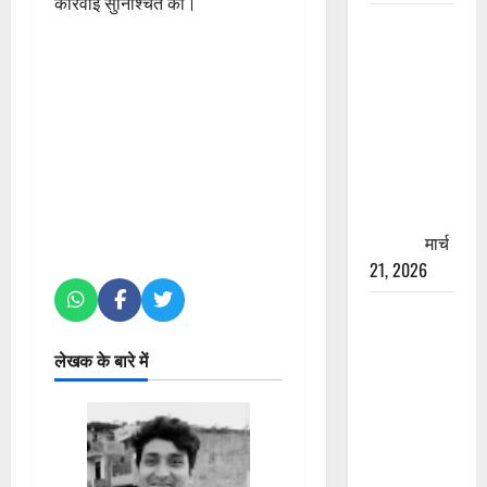
कार्रवाई सुनिश्चित की।
रामझूला पुल
की मरम्मत
शुरू! 11
करोड़ की
योजना,
चारधाम
यात्रा से
पहले होगा
काम पूरा
मार्च
21, 2026
AIIMS
ऋषिकेश के
लेखक के बारे में
नाम पर
नौकरी का
झांसा! फर्जी
भर्ती विज्ञापन
से युवाओं को