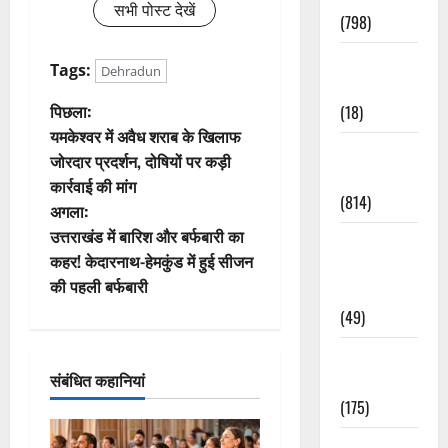
सभी पोस्ट देखें
(798)
Culture &
Tags:
Dehradun
Lifestyle
पो
पिछला:
(18)
यमकेश्वर में अवैध शराब के खिलाफ
स्ट
Current
जोरदार प्रदर्शन, दोषियों पर कड़ी
Affairs
कार्रवाई की मांग
ने
(814)
अगला:
वि
उत्तराखंड में बारिश और बर्फबारी का
Education &
कहर! केदारनाथ-हेमकुंड में हुई सीजन
Exam
गे
की पहली बर्फबारी
Updates
(49)
श
Festivals &
न
संबंधित कहानियां
Events
(175)
Festivals &