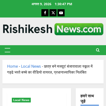
छोड़कर
अगस्त 9, 2026
1:30:48 PM
सामग्री
Facebook
X
YouTube
पर
जाएँ
प्राथमिक
सूची
Home
-
Local News
-
छात्र बने मजदूर! बंजारावाला स्कूल में
गड्ढे भरते बच्चे का वीडियो वायरल, प्रधानाध्यापिका निलंबित
हमारे साथ
Local News
जुड़े