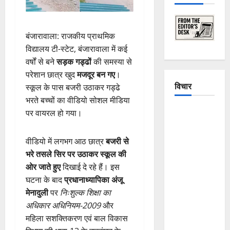
बंजारावाला: राजकीय प्राथमिक
विद्यालय टी-स्टेट, बंजारावाला में कई
वर्षों से बने
सड़क गड्ढों
की समस्या से
परेशान छात्र खुद
मजदूर बन गए
।
विचार
स्कूल के पास बजरी उठाकर गड्ढे
भरते बच्चों का वीडियो सोशल मीडिया
The
पर वायरल हो गया।
Crumbling
Mountains
वीडियो में लगभग आठ छात्र
बजरी से
of
भरे तसले सिर पर उठाकर स्कूल की
Uttarakhand:
ओर जाते हुए
दिखाई दे रहे हैं। इस
Continuous
घटना के बाद
प्रधानाध्यापिका अंजू
Disasters in
मेनादुली
पर
निःशुल्क शिक्षा का
Dehradun,
अधिकार अधिनियम-2009
और
Chamoli,
महिला सशक्तिकरण एवं बाल विकास
and