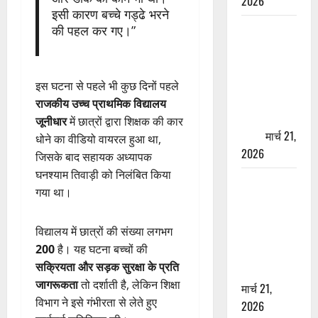
2026
इसी कारण बच्चे गड्ढे भरने
ऋषिकेश में
की पहल कर गए।”
बड़ा प्रॉपर्टी
फ्रॉड! 100
रुपये के स्टांप
इस घटना से पहले भी कुछ दिनों पहले
पेपर पर NRI
राजकीय उच्च प्राथमिक विद्यालय
की जमीन
जूनीधार
में छात्रों द्वारा शिक्षक की कार
हड़पी
मार्च 21,
धोने का वीडियो वायरल हुआ था,
2026
जिसके बाद सहायक अध्यापक
घनश्याम तिवाड़ी को निलंबित किया
मसूरी रोड
गया था।
हादसा: खाई में
गिरी थार, एक
विद्यालय में छात्रों की संख्या लगभग
युवक की मौत
200
है। यह घटना बच्चों की
—SDRF ने
सक्रियता और सड़क सुरक्षा के प्रति
दो को बचाया
जागरूकता
तो दर्शाती है, लेकिन शिक्षा
मार्च 21,
विभाग ने इसे गंभीरता से लेते हुए
2026