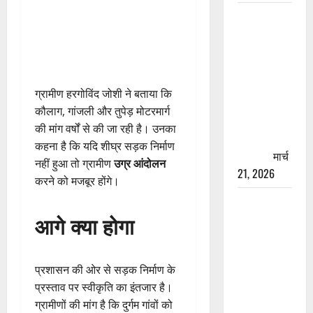
रामझूला पुल
की मरम्मत
शुरू! 11
करोड़ की
योजना,
ग्रामीण हरगोविंद जोशी ने बताया कि
चारधाम
कौलाग, गांजली और तुपेड़ मोटरमार्ग
यात्रा से
की मांग वर्षों से की जा रही है। उनका
पहले होगा
कहना है कि यदि शीघ्र सड़क निर्माण
काम पूरा
मार्च
नहीं हुआ तो ग्रामीण
उग्र आंदोलन
21, 2026
करने को मजबूर होंगे।
AIIMS
आगे क्या होगा
ऋषिकेश के
नाम पर
नौकरी का
प्रशासन की ओर से सड़क निर्माण के
झांसा! फर्जी
प्रस्ताव पर स्वीकृति का इंतजार है।
भर्ती विज्ञापन
ग्रामीणों की मांग है कि दुर्गम गांवों को
से युवाओं को