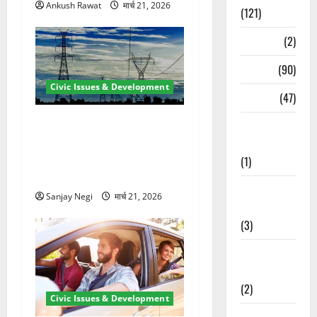
Ankush Rawat
मार्च 21, 2026
(121)
Temples
(2)
Temples
(90)
Civic Issues & Development
Travel
(47)
कुंभ 2027 की तैयारी तेज! हरिद्वार
Treks &
में बिजली व्यवस्था मजबूत करने
Adventures
के लिए 21.51 करोड़ की योजना
(1)
मंजूर
Treks &
Sanjay Negi
मार्च 21, 2026
Adventures
(3)
Waterfalls &
Nature
(2)
Civic Issues & Development
Waterfalls &