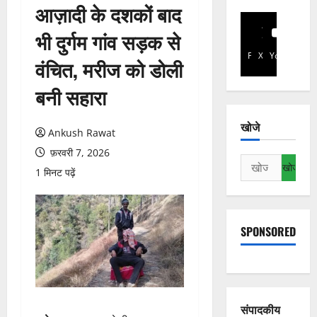
आज़ादी के दशकों बाद
भी दुर्गम गांव सड़क से
Facebook
X
YouTube
वंचित, मरीज को डोली
बनी सहारा
खोजे
Ankush Rawat
फ़रवरी 7, 2026
निम्न
1 मिनट पढ़ें
को
खोजें:
SPONSORED
संपादकीय