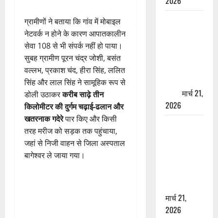
2026
ऋषिकेश में
ग्रामीणों ने बताया कि गांव में मोबाइल
बड़ा प्रॉपर्टी
नेटवर्क न होने के कारण आपातकालीन
फ्रॉड! 100
सेवा 108 से भी संपर्क नहीं हो पाया।
रुपये के स्टांप
सुबह ग्रामीण पूरन चंद्र जोशी, बसंत
पेपर पर NRI
वल्लभ, प्रकाश चंद, हीरा सिंह, ललित
की जमीन
सिंह और लाल सिंह ने सामूहिक रूप से
हड़पी
मार्च 21,
डोली उठाकर
करीब साढ़े तीन
2026
किलोमीटर की दुर्गम चढ़ाई-ढलान और
खतरनाक गदेरे
पार किए और किसी
मसूरी रोड
तरह मरीज को सड़क तक पहुंचाया,
हादसा: खाई में
जहां से निजी वाहन से जिला अस्पताल
गिरी थार, एक
बागेश्वर ले जाया गया।
युवक की मौत
—SDRF ने
दो को बचाया
मार्च 21,
2026