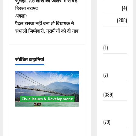
स्ट
सुलझा, 7.5 लाख की ज्वैलरी में से बड़ा
हिस्सा बरामद
Naukri
(4)
ने
अगला:
News
(208)
वि
पैदल रास्ता नहीं बना तो विधायक ने
संभाली जिम्मेदारी, ग्रामीणों को दी नाव
Opinion /
गे
Editorial
(1)
श
संबंधित कहानियां
Opinion &
न
Editorial
(7)
Politics
(389)
Civic Issues & Development
Sarkari
Naukri
रामझूला पुल की मरम्मत शुरू! 11
(79)
करोड़ की योजना, चारधाम यात्रा
से पहले होगा काम पूरा
Spirituality