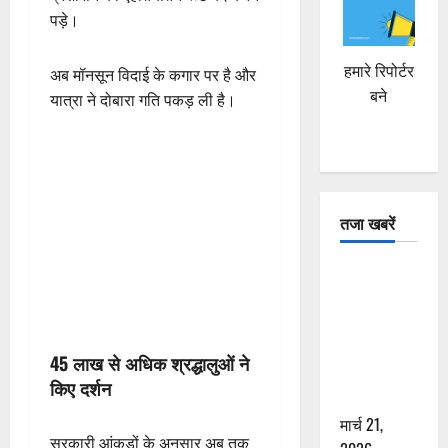
पड़े।
हमारे रिपोर्टर
अब मॉनसून विदाई के कगार पर है और
बने
यात्रा ने दोबारा गति पकड़ ली है।
तजा खबरें
दून में रफ्तार
का कहर! 120
Km/h थार ने
स्कूटी सवारों
45 लाख से अधिक श्रद्धालुओं ने
को कुचला,
किए दर्शन
एक की मौत
मार्च 21,
सरकारी आंकड़ों के अनुसार अब तक