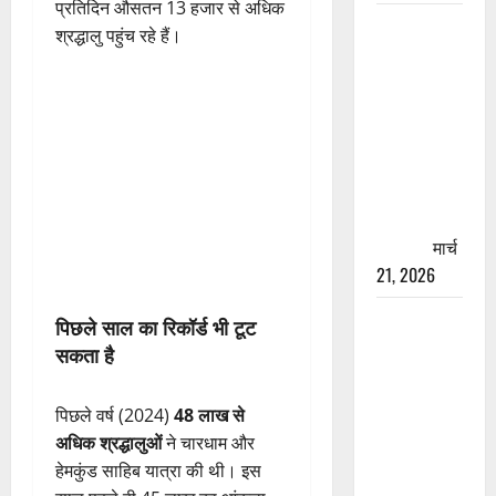
प्रतिदिन औसतन 13 हजार से अधिक
रामझूला पुल
श्रद्धालु पहुंच रहे हैं।
की मरम्मत
शुरू! 11
करोड़ की
योजना,
चारधाम
यात्रा से
पहले होगा
काम पूरा
मार्च
21, 2026
AIIMS
पिछले साल का रिकॉर्ड भी टूट
ऋषिकेश के
सकता है
नाम पर
नौकरी का
पिछले वर्ष (2024)
48 लाख से
झांसा! फर्जी
अधिक श्रद्धालुओं
ने चारधाम और
भर्ती विज्ञापन
हेमकुंड साहिब यात्रा की थी। इस
से युवाओं को