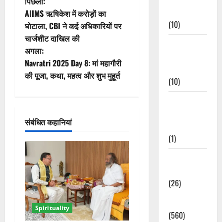
पो
पिछला:
Events
AIIMS ऋषिकेश में करोड़ों का
स्ट
(10)
घोटाला, CBI ने कई अधिकारियों पर
चार्जशीट दाखिल की
ने
Food &
अगला:
Local
वि
Navratri 2025 Day 8: मां महागौरी
Cuisine
की पूजा, कथा, महत्व और शुभ मुहूर्त
(10)
गे
Food &
श
Local
संबंधित कहानियां
न
Cuisine
(1)
Health &
Wellness
(26)
Local News
Spirituality
(560)