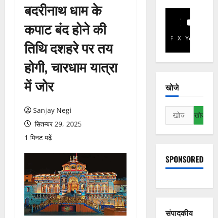
बदरीनाथ धाम के
कपाट बंद होने की
Facebook
X
YouTube
तिथि दशहरे पर तय
होगी, चारधाम यात्रा
में जोर
खोजे
Sanjay Negi
निम्न
को
सितम्बर 29, 2025
खोजें:
1 मिनट पढ़ें
SPONSORED
संपादकीय