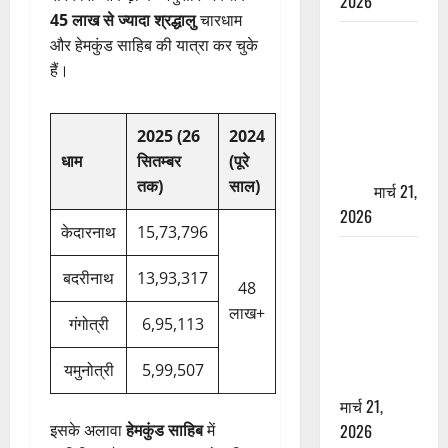
2026
45 लाख से ज्यादा श्रद्धालु
चारधाम
ऋषिकेश में
और हेमकुंड साहिब की यात्रा कर चुके
बड़ा प्रॉपर्टी
हैं।
फ्रॉड! 100
रुपये के स्टांप
2025 (26
2024
पेपर पर NRI
धाम
सितम्बर
(पूरे
की जमीन
तक)
साल)
हड़पी
मार्च 21,
2026
केदारनाथ
15,73,796
मसूरी रोड
बदरीनाथ
13,93,317
हादसा: खाई में
48
गिरी थार, एक
लाख+
गंगोत्री
6,95,113
युवक की मौत
—SDRF ने
यमुनोत्री
5,99,507
दो को बचाया
मार्च 21,
2026
इसके अलावा
हेमकुंड साहिब
में