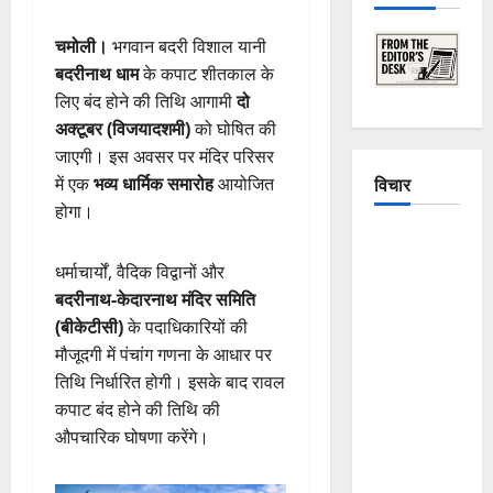
चमोली।
भगवान बदरी विशाल यानी
बदरीनाथ धाम
के कपाट शीतकाल के
लिए बंद होने की तिथि आगामी
दो
अक्टूबर (विजयादशमी)
को घोषित की
जाएगी। इस अवसर पर मंदिर परिसर
विचार
में एक
भव्य धार्मिक समारोह
आयोजित
होगा।
The
Crumbling
धर्माचार्यों, वैदिक विद्वानों और
Mountains
बदरीनाथ-केदारनाथ मंदिर समिति
of
(बीकेटीसी)
के पदाधिकारियों की
Uttarakhand:
मौजूदगी में पंचांग गणना के आधार पर
Continuous
तिथि निर्धारित होगी। इसके बाद रावल
Disasters in
कपाट बंद होने की तिथि की
Dehradun,
औपचारिक घोषणा करेंगे।
Chamoli,
and