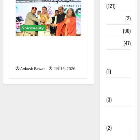
(121)
Temples
(2)
Spirituality
Temples
(90)
Travel
(47)
ऋषिकेश में अंतरराष्ट्रीय योग
महोत्सव का आगाज, 2500
Treks &
साधक और 80 योगाचार्य लेंगे भाग
Adventures
Ankush Rawat
मार्च 16, 2026
(1)
Treks &
Adventures
(3)
Waterfalls &
Nature
(2)
Waterfalls &