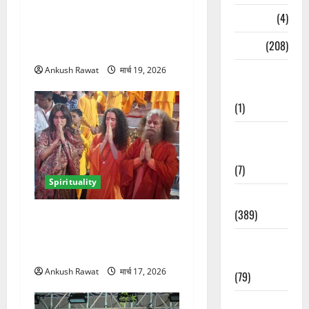
ऋषिकेश में सीएम धामी ने श्री
Naukri
(4)
श्री रविशंकर से की मुलाकात,
News
(208)
आध्यात्मिक विकास पर हुई चर्चा
Ankush Rawat
मार्च 19, 2026
Opinion /
Editorial
(1)
Opinion &
Editorial
(7)
Spirituality
Politics
(389)
परमार्थ निकेतन में भूमि पेडनेकर,
गंगा आरती में शामिल होकर लिया
Sarkari
आध्यात्मिक अनुभव
Naukri
Ankush Rawat
मार्च 17, 2026
(79)
Spirituality