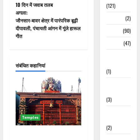
10 दिन में जवाब तलब
(121)
ने
अगला:
Temples
(2)
वि
जौनसार-बावर क्षेत्र में पारंपरिक बूढ़ी
दीपावली, पंचायती आंगन में गूंजे हारूल
Temples
(90)
गे
गीत
Travel
(47)
श
Treks &
न
Adventures
संबंधित कहानियां
(1)
Treks &
Adventures
(3)
Waterfalls &
Temples
Nature
(2)
देहरादून का चमत्कारी सिद्धपीठ! मां
Waterfalls &