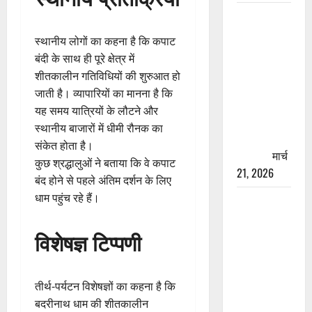
रामझूला पुल
की मरम्मत
स्थानीय लोगों का कहना है कि कपाट
शुरू! 11
बंदी के साथ ही पूरे क्षेत्र में
करोड़ की
शीतकालीन गतिविधियों की शुरुआत हो
योजना,
जाती है। व्यापारियों का मानना है कि
चारधाम
यह समय यात्रियों के लौटने और
यात्रा से
स्थानीय बाजारों में धीमी रौनक का
पहले होगा
संकेत होता है।
काम पूरा
मार्च
कुछ श्रद्धालुओं ने बताया कि वे कपाट
21, 2026
बंद होने से पहले अंतिम दर्शन के लिए
धाम पहुंच रहे हैं।
AIIMS
ऋषिकेश के
विशेषज्ञ टिप्पणी
नाम पर
नौकरी का
झांसा! फर्जी
तीर्थ-पर्यटन विशेषज्ञों का कहना है कि
भर्ती विज्ञापन
बदरीनाथ धाम की शीतकालीन
से युवाओं को