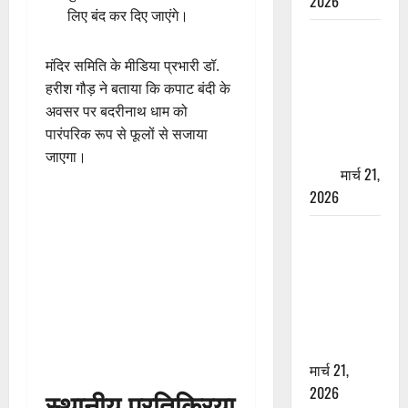
2026
लिए बंद कर दिए जाएंगे।
ऋषिकेश में
बड़ा प्रॉपर्टी
मंदिर समिति के मीडिया प्रभारी डॉ.
फ्रॉड! 100
हरीश गौड़ ने बताया कि कपाट बंदी के
रुपये के स्टांप
अवसर पर बदरीनाथ धाम को
पेपर पर NRI
पारंपरिक रूप से फूलों से सजाया
की जमीन
जाएगा।
हड़पी
मार्च 21,
2026
मसूरी रोड
हादसा: खाई में
गिरी थार, एक
युवक की मौत
—SDRF ने
दो को बचाया
मार्च 21,
2026
स्थानीय प्रतिक्रिया