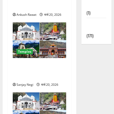
डाट काली मंदिर जहां हर
Nature
मनोकामना होती है पूरी
(1)
Ankush Rawat
मार्च 20, 2026
Weather
Update
(171)
Temples
चारधाम यात्रा से पहले बड़ा
झटका! केदारनाथ-बदरीनाथ में
पूजा हुई महंगी, जानिए नई दरें
Sanjay Negi
मार्च 20, 2026