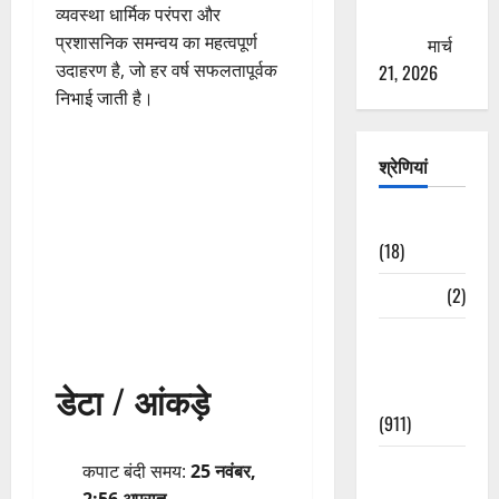
व्यवस्था धार्मिक परंपरा और
ठगने की
प्रशासनिक समन्वय का महत्वपूर्ण
कोशिश
मार्च
उदाहरण है, जो हर वर्ष सफलतापूर्वक
21, 2026
निभाई जाती है।
श्रेणियां
Astrology
(18)
Bizarre
(2)
Civic Issues
&
डेटा / आंकड़े
Development
(911)
Crime &
कपाट बंदी समय:
25 नवंबर,
Accident
2:56 अपराह्न