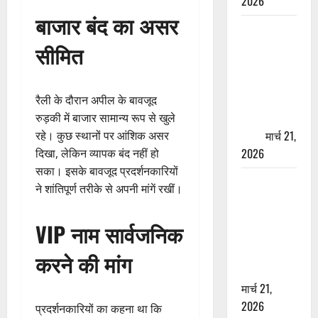
2026
बाजार बंद का असर
ऋषिकेश में
बड़ा प्रॉपर्टी
सीमित
फ्रॉड! 100
रुपये के स्टांप
पेपर पर NRI
रैली के दौरान अपील के बावजूद
की जमीन
रुड़की में बाजार सामान्य रूप से खुले
हड़पी
मार्च 21,
रहे। कुछ स्थानों पर आंशिक असर
2026
दिखा, लेकिन व्यापक बंद नहीं हो
सका। इसके बावजूद प्रदर्शनकारियों
मसूरी रोड
ने शांतिपूर्ण तरीके से अपनी मांगें रखीं।
हादसा: खाई में
गिरी थार, एक
VIP नाम सार्वजनिक
युवक की मौत
—SDRF ने
करने की मांग
दो को बचाया
मार्च 21,
2026
प्रदर्शनकारियों का कहना था कि