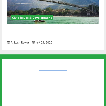
Civic Issues & Development
रामझूला पुल की मरम्मत शुरू! 11 करोड़ की योजना, चारधाम
यात्रा से पहले होगा काम पूरा
Ankush Rawat
मार्च 21, 2026
TRENDING TOPICS
Rishikesh Land Protest
Ankita Bhandari Murder Case
Wildlife Conflict
Leopard Attack
Bear Attack