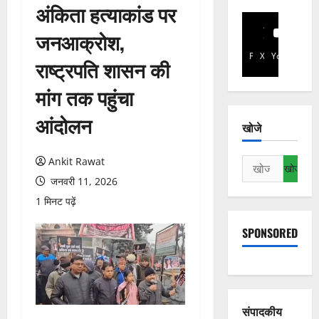
अंकिता हत्याकांड पर
जनआक्रोश,
Facebook
X
YouTube
राष्ट्रपति शासन की
मांग तक पहुंचा
आंदोलन
खोजे
Ankit Rawat
निम्न
को
जनवरी 11, 2026
खोजें:
1 मिनट पढ़ें
SPONSORED
संपादकीय