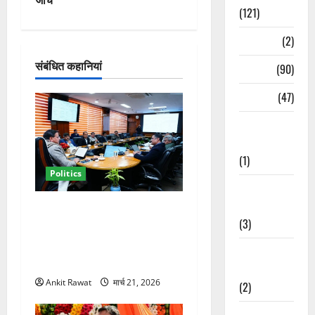
(121)
श
Temples
(2)
न
संबंधित कहानियां
Temples
(90)
Travel
(47)
Treks &
Adventures
(1)
Politics
Treks &
Adventures
कैबिनेट विस्तार के बाद धामी का
(3)
कम होगा बोझ! 35 विभागों का
बंटवारा जल्द, सरकार में आएगी
Waterfalls &
तेजी
Nature
Ankit Rawat
मार्च 21, 2026
(2)
Waterfalls &