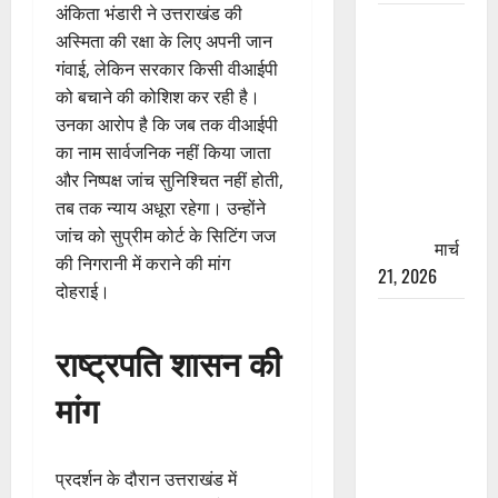
अंकिता भंडारी ने उत्तराखंड की
रामझूला पुल
अस्मिता की रक्षा के लिए अपनी जान
की मरम्मत
गंवाई, लेकिन सरकार किसी वीआईपी
शुरू! 11
को बचाने की कोशिश कर रही है।
करोड़ की
उनका आरोप है कि जब तक वीआईपी
योजना,
का नाम सार्वजनिक नहीं किया जाता
चारधाम
और निष्पक्ष जांच सुनिश्चित नहीं होती,
यात्रा से
तब तक न्याय अधूरा रहेगा। उन्होंने
पहले होगा
जांच को सुप्रीम कोर्ट के सिटिंग जज
काम पूरा
मार्च
की निगरानी में कराने की मांग
21, 2026
दोहराई।
AIIMS
ऋषिकेश के
राष्ट्रपति शासन की
नाम पर
मांग
नौकरी का
झांसा! फर्जी
भर्ती विज्ञापन
प्रदर्शन के दौरान उत्तराखंड में
से युवाओं को