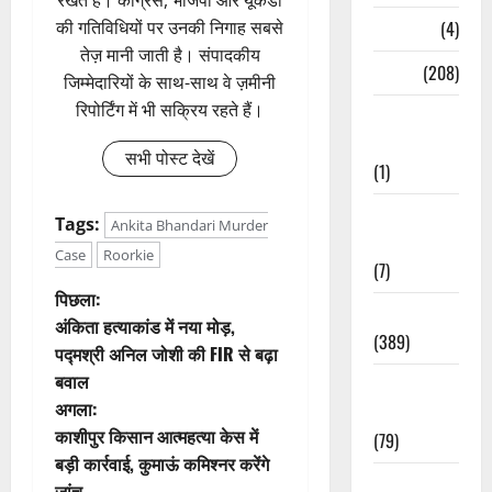
रखते हैं। कांग्रेस, भाजपा और यूकेडी
Naukri
(4)
की गतिविधियों पर उनकी निगाह सबसे
तेज़ मानी जाती है। संपादकीय
News
(208)
जिम्मेदारियों के साथ-साथ वे ज़मीनी
रिपोर्टिंग में भी सक्रिय रहते हैं।
Opinion /
Editorial
सभी पोस्ट देखें
(1)
Opinion &
Tags:
Ankita Bhandari Murder
Editorial
Case
Roorkie
(7)
पो
पिछला:
Politics
अंकिता हत्याकांड में नया मोड़,
(389)
स्ट
पद्मश्री अनिल जोशी की FIR से बढ़ा
बवाल
Sarkari
ने
अगला:
Naukri
वि
काशीपुर किसान आत्महत्या केस में
(79)
बड़ी कार्रवाई, कुमाऊं कमिश्नर करेंगे
गे
Spirituality
जांच