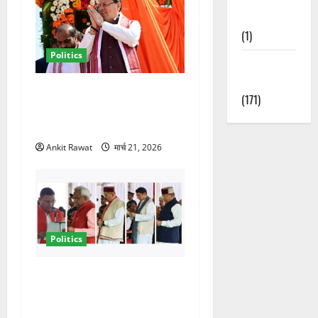
Nature
(1)
Politics
Weather
Update
धामी कैबिनेट विस्तार से साफ
(171)
संकेत! 2027 चुनाव में भी वही होंगे
चेहरा, इतिहास रचने की तैयारी
Ankit Rawat
मार्च 21, 2026
Politics
नवरात्र में धामी कैबिनेट का बड़ा
विस्तार! 5 नए मंत्रियों की एंट्री,
मैदान-पहाड़ का साधा गया संतुलन