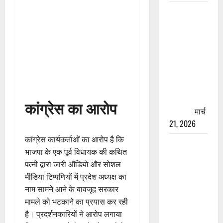
रामझूला पुल
की मरम्मत
शुरू! 11
करोड़ की
योजना,
चारधाम
यात्रा से
पहले होगा
कांग्रेस का आरोप
काम पूरा
मार्च
21, 2026
कांग्रेस कार्यकर्ताओं का आरोप है कि
AIIMS
भाजपा के एक पूर्व विधायक की कथित
ऋषिकेश के
पत्नी द्वारा जारी ऑडियो और सोशल
नाम पर
मीडिया टिप्पणियों में प्रदेश अध्यक्ष का
नौकरी का
नाम सामने आने के बावजूद सरकार
झांसा! फर्जी
मामले को भटकाने का प्रयास कर रही
भर्ती विज्ञापन
है। प्रदर्शनकारियों ने आरोप लगाया
से युवाओं को