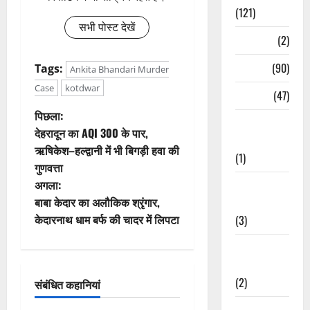
(121)
सभी पोस्ट देखें
Temples
(2)
Temples
(90)
Tags:
Ankita Bhandari Murder
Case
kotdwar
Travel
(47)
पो
पिछला:
Treks &
देहरादून का AQI 300 के पार,
Adventures
स्ट
ऋषिकेश–हल्द्वानी में भी बिगड़ी हवा की
(1)
गुणवत्ता
ने
अगला:
Treks &
वि
बाबा केदार का अलौकिक श्रृंगार,
Adventures
केदारनाथ धाम बर्फ की चादर में लिपटा
(3)
गे
Waterfalls &
श
Nature
(2)
संबंधित कहानियां
न
Waterfalls &