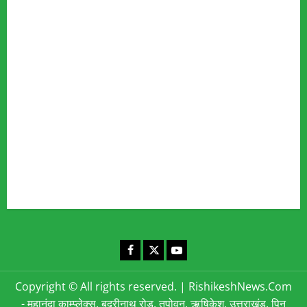
Our Team
Fact Checking Policy
Disclaimer
Editorial Policy
Privacy Policy
Cookies Policy
Corrections & Complaints Policy
Corrections & Grievance Redressal Policy
Terms & Condition
Advertising & Sponsored Content Policy
Contact Us
Facebook
X
YouTube
Copyright © All rights reserved.
|
RishikeshNews.Com
- महानंदा काम्प्लेक्स, बद्रीनाथ रोड, तपोवन, ऋषिकेश, उत्तराखंड, पिन