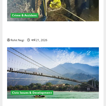
Crime & Accident
मसूरी रोड हादसा: खाई में गिरी थार, एक युवक की मौत—SDRF
ने दो को बचाया
Rohit Negi
मार्च 21, 2026
Civic Issues & Development
रामझूला पुल की मरम्मत शुरू! 11 करोड़ की योजना, चारधाम