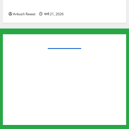
यात्रा से पहले होगा काम पूरा
Ankush Rawat
मार्च 21, 2026
TRENDING TOPICS
Rishikesh Land Protest
Ankita Bhandari Murder Case
Wildlife Conflict
Leopard Attack
Bear Attack
Elephant Attack
Articles
Sukhwant Singh Suicide Case
Save Auli