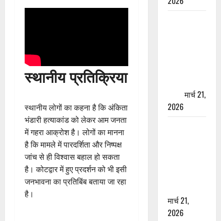
2026
ऋषिकेश में
बड़ा प्रॉपर्टी
फ्रॉड! 100
रुपये के स्टांप
पेपर पर NRI
स्थानीय प्रतिक्रिया
की जमीन
हड़पी
मार्च 21,
2026
स्थानीय लोगों का कहना है कि अंकिता
भंडारी हत्याकांड को लेकर आम जनता
मसूरी रोड
में गहरा आक्रोश है। लोगों का मानना
हादसा: खाई में
है कि मामले में पारदर्शिता और निष्पक्ष
गिरी थार, एक
जांच से ही विश्वास बहाल हो सकता
युवक की मौत
है। कोटद्वार में हुए प्रदर्शन को भी इसी
—SDRF ने
जनभावना का प्रतिबिंब बताया जा रहा
दो को बचाया
है।
मार्च 21,
2026