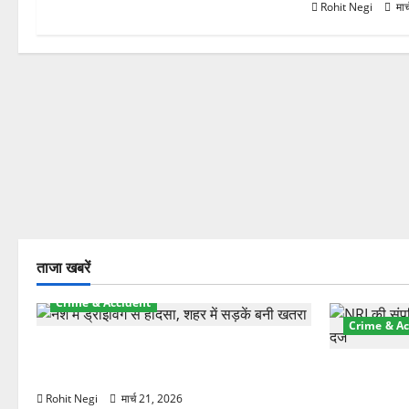
Rohit Negi
मार
ताजा खबरें
Crime & Accident
Crime & Ac
दून में रफ्तार का कहर! 120 Km/h थार ने
स्कूटी सवारों को कुचला, एक की मौत
ऋषिकेश में बड
स्टांप पेपर 
Rohit Negi
मार्च 21, 2026