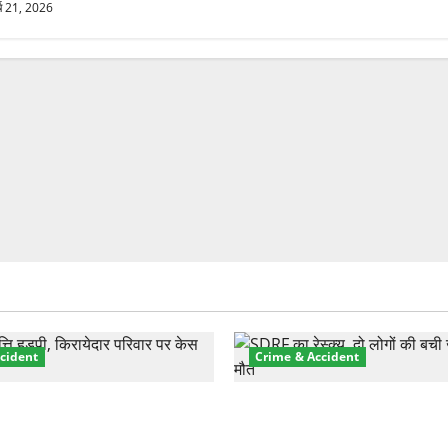
्च 21, 2026
cident
Crime & Accident
़ा प्रॉपर्टी फ्रॉड! 100 रुपये के
मसूरी रोड हादसा: खाई में गिरी थ
पर NRI की जमीन हड़पी
की मौत—SDRF ने दो को बचाया