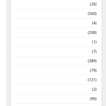
Health & Wellness
(26)
Local News
(560)
Naukri
(4)
News
(208)
Opinion / Editorial
(1)
Opinion & Editorial
(7)
Politics
(389)
Sarkari Naukri
(79)
Spirituality
(121)
Temples
(2)
Temples
(90)