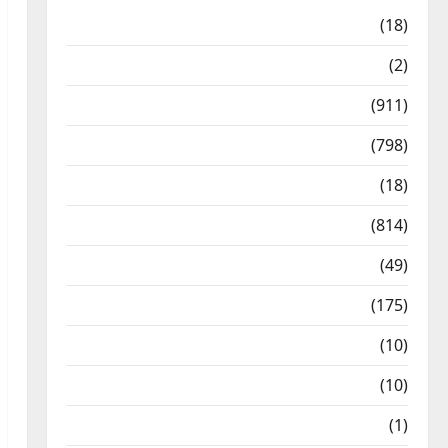
Astrology
(18)
Bizarre
(2)
Civic Issues & Development
(911)
Crime & Accident
(798)
Culture & Lifestyle
(18)
Current Affairs
(814)
Education & Exam Updates
(49)
Festivals & Events
(175)
Festivals & Events
(10)
Food & Local Cuisine
(10)
Food & Local Cuisine
(1)