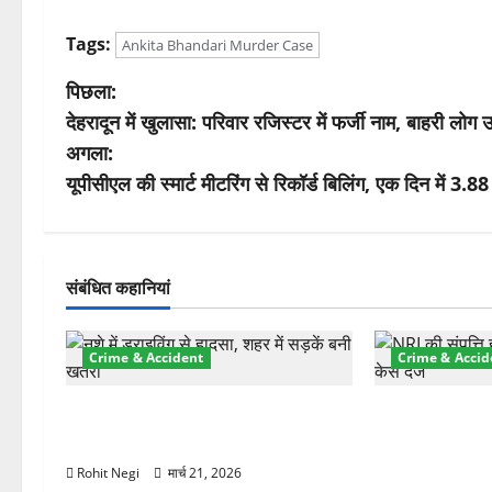
Tags:
Ankita Bhandari Murder Case
पो
पिछला:
देहरादून में खुलासा: परिवार रजिस्टर में फर्जी नाम, बाहरी ल
स्ट
अगला:
ने
यूपीसीएल की स्मार्ट मीटरिंग से रिकॉर्ड बिलिंग, एक दिन में 3.
वि
गे
संबंधित कहानियां
श
Crime & Accident
Crime & Accid
न
दून में रफ्तार का कहर! 120 Km/h थार
ऋषिकेश में बड़ा 
ने स्कूटी सवारों को कुचला, एक की मौत
रुपये के स्टांप
हड़पी
Rohit Negi
मार्च 21, 2026