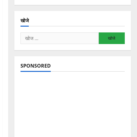
खोजे
निम्न
को
खोजें:
SPONSORED