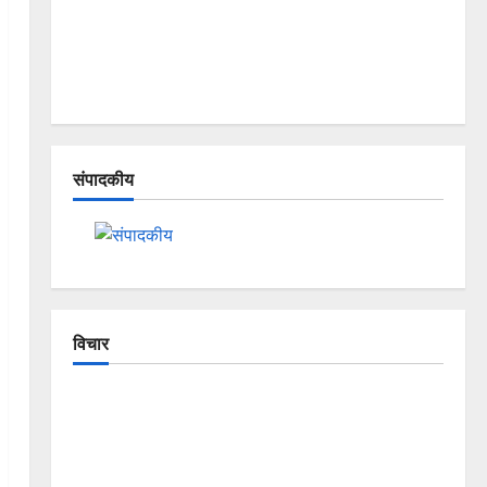
संपादकीय
विचार
The Crumbling Mountains of
Uttarakhand: Continuous Disasters in
Dehradun, Chamoli, and Joshimath —
Why Is This Destruction Repeating?