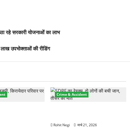
ोग उठा रहे सरकारी योजनाओं का लाभ
88 लाख उपभोक्ताओं की रीडिंग
ent
Crime & Accident
प्रॉपर्टी फ्रॉड! 100
मसूरी रोड हादसा: खाई में गिरी थार, एक
 पेपर पर NRI की जमीन
युवक की मौत—SDRF ने दो को बचाया
Rohit Negi
मार्च 21, 2026