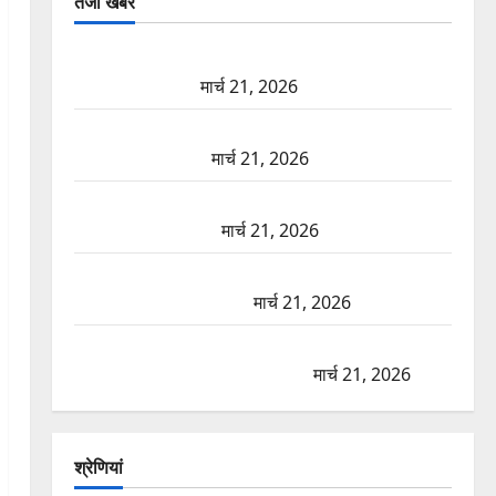
तजा खबरें
दून में रफ्तार का कहर! 120 Km/h थार ने स्कूटी सवारों को
कुचला, एक की मौत
मार्च 21, 2026
ऋषिकेश में बड़ा प्रॉपर्टी फ्रॉड! 100 रुपये के स्टांप पेपर पर
NRI की जमीन हड़पी
मार्च 21, 2026
मसूरी रोड हादसा: खाई में गिरी थार, एक युवक की मौत—
SDRF ने दो को बचाया
मार्च 21, 2026
रामझूला पुल की मरम्मत शुरू! 11 करोड़ की योजना, चारधाम
यात्रा से पहले होगा काम पूरा
मार्च 21, 2026
AIIMS ऋषिकेश के नाम पर नौकरी का झांसा! फर्जी भर्ती
विज्ञापन से युवाओं को ठगने की कोशिश
मार्च 21, 2026
श्रेणियां