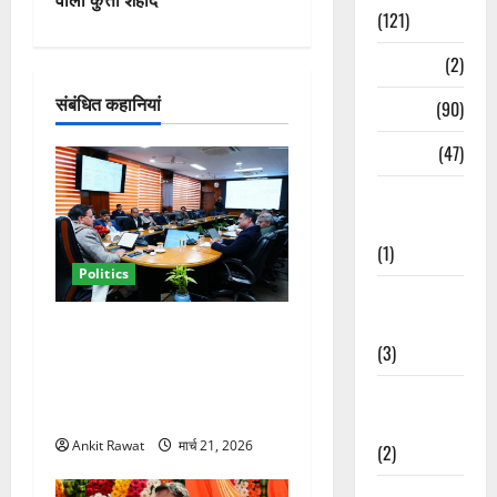
(121)
श
Temples
(2)
न
संबंधित कहानियां
Temples
(90)
Travel
(47)
Treks &
Adventures
(1)
Politics
Treks &
Adventures
कैबिनेट विस्तार के बाद धामी का
(3)
कम होगा बोझ! 35 विभागों का
बंटवारा जल्द, सरकार में आएगी
Waterfalls &
तेजी
Nature
Ankit Rawat
मार्च 21, 2026
(2)
Waterfalls &