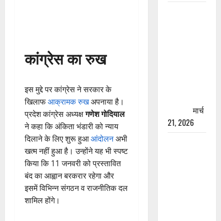
रामझूला पुल
की मरम्मत
शुरू! 11
करोड़ की
कांग्रेस का रुख
योजना,
चारधाम
यात्रा से
इस मुद्दे पर कांग्रेस ने सरकार के
पहले होगा
खिलाफ
आक्रामक रुख
अपनाया है।
काम पूरा
मार्च
प्रदेश कांग्रेस अध्यक्ष
गणेश गोदियाल
21, 2026
ने कहा कि अंकिता भंडारी को न्याय
दिलाने के लिए शुरू हुआ
आंदोलन
अभी
AIIMS
खत्म नहीं हुआ है। उन्होंने यह भी स्पष्ट
ऋषिकेश के
किया कि 11 जनवरी को प्रस्तावित
नाम पर
बंद का आह्वान बरकरार रहेगा और
नौकरी का
इसमें विभिन्न संगठन व राजनीतिक दल
झांसा! फर्जी
शामिल होंगे।
भर्ती विज्ञापन
से युवाओं को