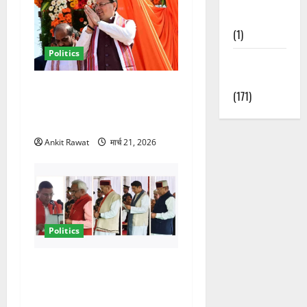
Nature
(1)
Politics
Weather
Update
धामी कैबिनेट विस्तार से साफ
(171)
संकेत! 2027 चुनाव में भी वही होंगे
चेहरा, इतिहास रचने की तैयारी
Ankit Rawat
मार्च 21, 2026
Politics
नवरात्र में धामी कैबिनेट का बड़ा
विस्तार! 5 नए मंत्रियों की एंट्री,
मैदान-पहाड़ का साधा गया संतुलन