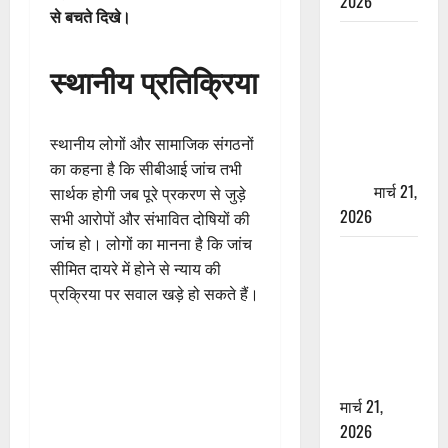
2026
से बचते दिखे।
ऋषिकेश में
बड़ा प्रॉपर्टी
स्थानीय प्रतिक्रिया
फ्रॉड! 100
रुपये के स्टांप
पेपर पर NRI
स्थानीय लोगों और सामाजिक संगठनों
की जमीन
का कहना है कि सीबीआई जांच तभी
हड़पी
मार्च 21,
सार्थक होगी जब पूरे प्रकरण से जुड़े
2026
सभी आरोपों और संभावित दोषियों की
जांच हो। लोगों का मानना है कि जांच
मसूरी रोड
सीमित दायरे में होने से न्याय की
हादसा: खाई में
प्रक्रिया पर सवाल खड़े हो सकते हैं।
गिरी थार, एक
युवक की मौत
—SDRF ने
दो को बचाया
मार्च 21,
2026