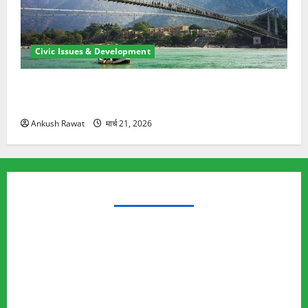
Civic Issues & Development
रामझूला पुल की मरम्मत शुरू! 11 करोड़ की योजना, चारधाम
यात्रा से पहले होगा काम पूरा
Ankush Rawat
मार्च 21, 2026
TRENDING TOPICS
Rishikesh Land Protest
Ankita Bhandari Murder Case
Wildlife Conflict
Leopard Attack
Bear Attack