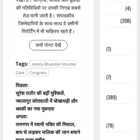
रखते हैं। कांग्रेस, भाजपा और यूकेडी
Naukri
(4)
की गतिविधियों पर उनकी निगाह सबसे
तेज़ मानी जाती है। संपादकीय
News
(208)
जिम्मेदारियों के साथ-साथ वे ज़मीनी
रिपोर्टिंग में भी सक्रिय रहते हैं।
Opinion /
Editorial
सभी पोस्ट देखें
(1)
Opinion &
Tags:
Ankita Bhandari Murder
Editorial
Case
Congress
(7)
पो
पिछला:
Politics
सुरेश राठौर की बढ़ीं मुश्किलें,
(389)
स्ट
ज्वालापुर कोतवाली में धोखाधड़ी और
धमकी का नया मुकदमा
Sarkari
ने
अगला:
Naukri
वि
रामनगर में स्वामी भक्ति की मिसाल,
(79)
बाघ से लड़कर मालिक की जान बचाने
गे
Spirituality
वाला कुत्ता शहीद