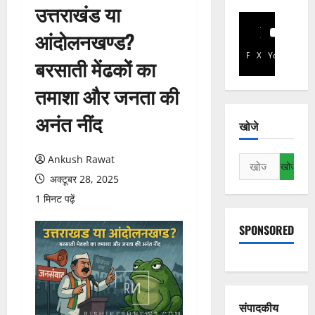
उत्तराखंड या
आंदोलनखण्ड?
Facebook
X
YouTube
बरसाती मेंढकों का
तमाशा और जनता की
अनंत नींद
खोजे
Ankush Rawat
निम्न
को
अक्टूबर 28, 2025
खोजें:
1 मिनट पढ़ें
SPONSORED
संपादकीय