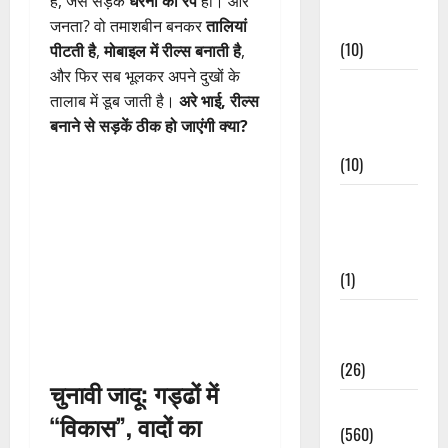
है, जैसे सड़कें
धरनों का रैंप
हों। और
Events
जनता? वो तमाशबीन बनकर
तालियां
(10)
पीटती है
,
मोबाइल में रील्स बनाती है
,
और फिर सब भूलकर अपने दुखों के
Food &
तालाब में डूब जाती है।
अरे भाई, रील्स
Local
बनाने से सड़कें ठीक हो जाएंगी क्या?
Cuisine
(10)
Food &
Local
Cuisine
(1)
Health &
Wellness
(26)
चुनावी जादू: गड्ढों में
Local News
“विकास”, वादों का
(560)