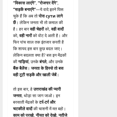
“विकास लाएंगे”
,
“रोजगार देंगे”
,
“सड़कें बनाएंगे”
—ये वादे इतने घिस
चुके हैं कि अब तो
पोस сути लागे
छैं
। लेकिन जनता भी तो कमाल की
है। हर बार
वही चेहरों
को,
वही वादों
को,
वही नारों
को वोट दे आती है। और
फिर पांच साल तक इंतजार करती है
कि शायद इस बार कुछ बदल जाए।
लेकिन बदलता क्या है? बस इन मेंढकों
की
गाड़ियां
, उनके
बंगले
, और उनके
बैंक बैलेंस
।
जनता के हिस्से तो बस
वही टूटी सड़कें और खाली जेबें
।
तो इस बार, हे
उत्तराखंड की प्यारी
जनता
, थोड़ा सा जाग जाओ। इन
बरसाती मेंढकों के
टर्र-टर्र और
चटकीले वादों
की चाशनी में मत बहो।
काम को परखो
,
नीयत को देखो
,
नतीजे