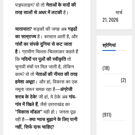
ठगने की
पाइपलाइन? वो तो
नेताओं के वादों की
कोशिश
मार्च
तरह सालों से अधर में लटकी
है।
21, 2026
यातायात?
सड़कों की जगह अब
गड्ढों
का साम्राज्य
है। बरसात आती है, और
गांवों का संपर्क दुनिया से कट जाता
श्रेणियां
है
। ग्रामीण चिल्ला-चिल्लाकर कहते हैं
कि
नदियों पर पुलों की स्वीकृति
तो
Astrology
चुनावी मंचों पर मिल जाती है, लेकिन
(18)
काम? वो तो
नेताओं की नीयत की तरह
Bizarre
(2)
हमेशा अधूरा
। और हां, विकास का एक
नमूना जरूर चमक रहा है—
अंग्रेजी
Civic Issues
शराब के ठेके
! जी हां, ये ठेके अब
गांव-
&
गांव में खिले हैं
, जैसे उत्तराखंड का
Development
“विकास मॉडल”
यही हो। जनता पूछ
(911)
रही है—
क्या प्यास बुझाने के लिए पानी
Crime &
नहीं, सिर्फ दारू चाहिए?
Accident