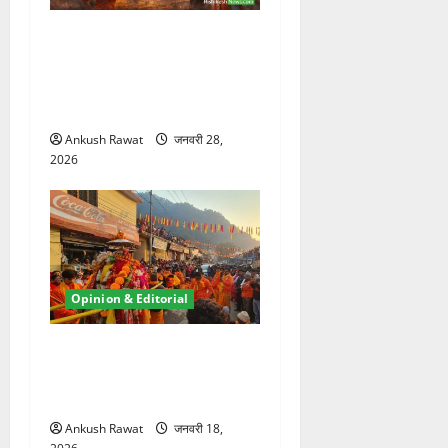
उत्तराखंड यूसीसी: एक वर्ष बाद—
कानूनी समानता का साहसिक
प्रयोग और उसकी जटिल
सच्चाइयाँ
Ankush Rawat
जनवरी 28,
2026
Opinion & Editorial
अगस्त्यमुनि में मुनि महाराज की
डोली विवाद: आस्था की अनदेखी
या प्रशासनिक लापरवाही?
Ankush Rawat
जनवरी 18,