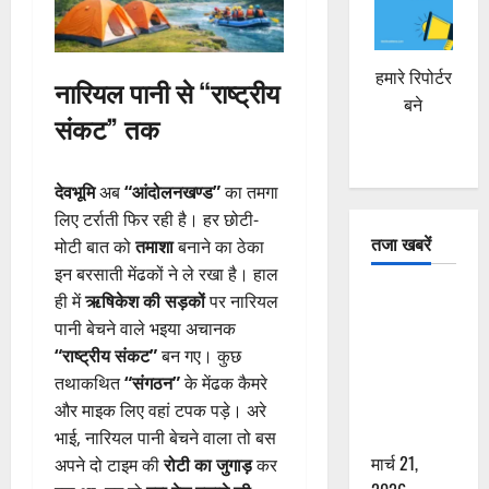
हमारे रिपोर्टर
नारियल पानी से “राष्ट्रीय
बने
संकट” तक
देवभूमि
अब
“आंदोलनखण्ड”
का तमगा
लिए टर्राती फिर रही है। हर छोटी-
तजा खबरें
मोटी बात को
तमाशा
बनाने का ठेका
इन बरसाती मेंढकों ने ले रखा है। हाल
दून में रफ्तार
ही में
ऋषिकेश की सड़कों
पर नारियल
का कहर! 120
पानी बेचने वाले भइया अचानक
Km/h थार ने
“राष्ट्रीय संकट”
बन गए। कुछ
स्कूटी सवारों
तथाकथित
“संगठन”
के मेंढक कैमरे
को कुचला,
और माइक लिए वहां टपक पड़े। अरे
एक की मौत
भाई, नारियल पानी बेचने वाला तो बस
मार्च 21,
अपने दो टाइम की
रोटी का जुगाड़
कर