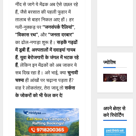
नींद से जागे ये मेंढक अब ऐसे उछल रहे
Joshimath
हैं, जैसे बरसात की पहली फुहार में
— Why Is
तालाब से बाहर निकल आए हों। हर
This
गली-नुक्कड़ पर
“जनसंपर्क रैलियां”
,
Destruction
“विकास रथ”
, और
“जनता दरबार”
Repeating?
का ढोल-नगाड़ा शुरू है।
सड़कें गड्ढों
में डूबी हैं
,
अस्पतालों में दवाइयां गायब
हैं
,
युवा बेरोजगारी के जंगल में भटक रहे
ज्योतिष
हैं
, लेकिन इन मेंढकों को अब जाकर ये
सब दिख रहा है। अरे भाई, क्या
चुनावी
चश्मा
ही आंखों पर चढ़ाना पड़ता है?
वाह रे लोकतंत्र, तेरा जादू तो
सर्कस
के जोकरों को भी फेल कर दे
!
अपने क्षेत्र से
करे रिपोर्टिंग