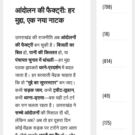
(798)
आंदोलन की फैक्ट्री: हर
मुद्दा, एक नया नाटक
Culture &
Lifestyle
(18)
उत्तराखंड की राजनीति अब
आंदोलनों
की फैक्ट्री
बन चुकी है।
बिजली का
Current
बिल
हो,
पानी की किल्लत
हो, या
Affairs
पंचायत चुनाव में धांधली
—हर मुद्दा
(814)
पलक झपकते
धरने-प्रदर्शन
में बदल
Education &
जाता है। हर बरसाती मेंढक चाहता है
Exam
कि वो
“मुद्दे का सुपरस्टार”
बन जाए।
Updates
कभी
सड़क जाम
, कभी
ट्वीट-तूफान
,
(49)
कभी
धरना-ड्रामा
—बस यही टर्र-टर्र
का राग चलता रहता है। उत्तराखंड ने
Festivals &
सच्चे आंदोलनों
की मिसाल दी थी,
Events
लेकिन अब? अब तो हर दूसरा दिन
(175)
कोई मेंढक सड़क पर टर्राने उतर आता
Festivals &