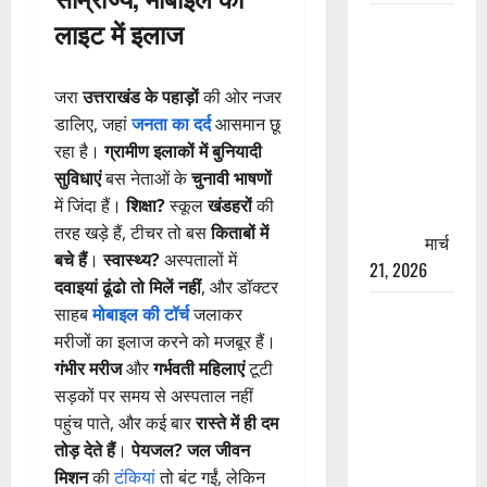
रामझूला पुल
लाइट में इलाज
की मरम्मत
शुरू! 11
जरा
उत्तराखंड के पहाड़ों
की ओर नजर
करोड़ की
डालिए, जहां
जनता का दर्द
आसमान छू
योजना,
रहा है।
ग्रामीण इलाकों में बुनियादी
चारधाम
सुविधाएं
बस नेताओं के
चुनावी भाषणों
यात्रा से
में जिंदा हैं।
शिक्षा?
स्कूल
खंडहरों
की
पहले होगा
तरह खड़े हैं, टीचर तो बस
किताबों में
काम पूरा
मार्च
बचे हैं
।
स्वास्थ्य?
अस्पतालों में
21, 2026
दवाइयां ढूंढो तो मिलें नहीं
, और डॉक्टर
AIIMS
साहब
मोबाइल की टॉर्च
जलाकर
ऋषिकेश के
मरीजों का इलाज करने को मजबूर हैं।
नाम पर
गंभीर मरीज
और
गर्भवती महिलाएं
टूटी
नौकरी का
सड़कों पर समय से अस्पताल नहीं
झांसा! फर्जी
पहुंच पाते, और कई बार
रास्ते में ही दम
भर्ती विज्ञापन
तोड़ देते हैं
।
पेयजल?
जल जीवन
से युवाओं को
मिशन
की
टंकियां
तो बंट गईं, लेकिन