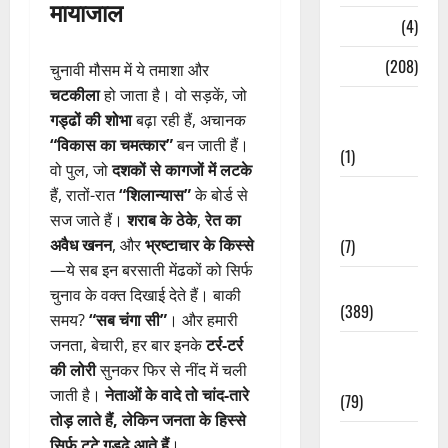
मायाजाल
Naukri
(4)
News
(208)
चुनावी मौसम में ये तमाशा और
चटकीला
हो जाता है। वो सड़कें, जो
Opinion /
गड्ढों की शोभा
बढ़ा रही हैं, अचानक
Editorial
“विकास का चमत्कार”
बन जाती हैं।
(1)
वो पुल, जो
दशकों से कागजों में लटके
Opinion &
हैं, रातों-रात
“शिलान्यास”
के बोर्ड से
Editorial
सज जाते हैं।
शराब के ठेके
,
रेत का
(7)
अवैध खनन
, और
भ्रष्टाचार के किस्से
—ये सब इन बरसाती मेंढकों को सिर्फ
Politics
चुनाव के वक्त दिखाई देते हैं। बाकी
(389)
समय?
“सब चंगा सी”
। और हमारी
जनता, बेचारी, हर बार इनके
टर्र-टर्र
Sarkari
की लोरी
सुनकर फिर से नींद में चली
Naukri
जाती है।
नेताओं के वादे तो चांद-तारे
(79)
तोड़ लाते हैं, लेकिन जनता के हिस्से
Spirituality
सिर्फ टूटे गड्ढे आते हैं
।