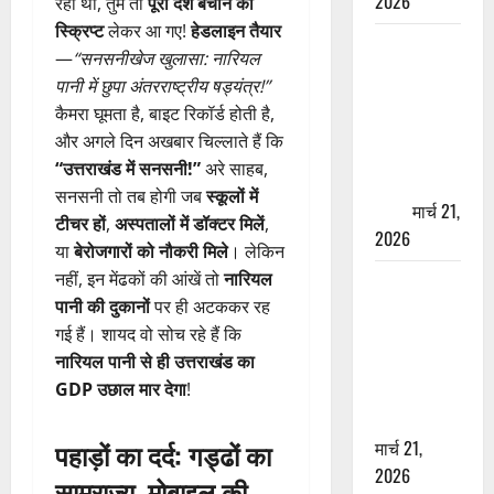
2026
रहा था, तुम तो
पूरा देश बचाने की
स्क्रिप्ट
लेकर आ गए!
हेडलाइन तैयार
ऋषिकेश में
—
“सनसनीखेज खुलासा: नारियल
बड़ा प्रॉपर्टी
पानी में छुपा अंतरराष्ट्रीय षड्यंत्र!”
फ्रॉड! 100
कैमरा घूमता है, बाइट रिकॉर्ड होती है,
रुपये के स्टांप
और अगले दिन अखबार चिल्लाते हैं कि
पेपर पर NRI
“उत्तराखंड में सनसनी!”
अरे साहब,
की जमीन
सनसनी तो तब होगी जब
स्कूलों में
हड़पी
मार्च 21,
टीचर हों
,
अस्पतालों में डॉक्टर मिलें
,
2026
या
बेरोजगारों को नौकरी मिले
। लेकिन
नहीं, इन मेंढकों की आंखें तो
नारियल
मसूरी रोड
पानी की दुकानों
पर ही अटककर रह
हादसा: खाई में
गई हैं। शायद वो सोच रहे हैं कि
गिरी थार, एक
नारियल पानी से ही उत्तराखंड का
युवक की मौत
GDP उछाल मार देगा
!
—SDRF ने
दो को बचाया
मार्च 21,
पहाड़ों का दर्द: गड्ढों का
2026
साम्राज्य, मोबाइल
की