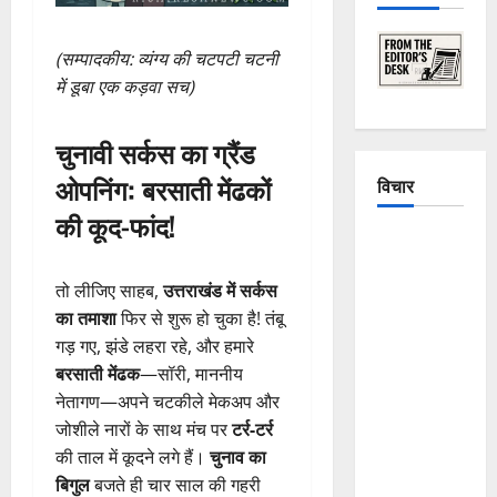
(सम्पादकीय: व्यंग्य की चटपटी चटनी
में डूबा एक कड़वा सच)
चुनावी सर्कस का ग्रैंड
ओपनिंग: बरसाती मेंढकों
विचार
की कूद-फांद!
The
Crumbling
तो लीजिए साहब,
उत्तराखंड में सर्कस
Mountains
का तमाशा
फिर से शुरू हो चुका है! तंबू
of
गड़ गए, झंडे लहरा रहे, और हमारे
Uttarakhand:
बरसाती मेंढक
—सॉरी, माननीय
Continuous
नेतागण—अपने चटकीले मेकअप और
Disasters in
जोशीले नारों के साथ मंच पर
टर्र-टर्र
Dehradun,
की ताल में कूदने लगे हैं।
चुनाव का
Chamoli,
बिगुल
बजते ही चार साल की गहरी
and