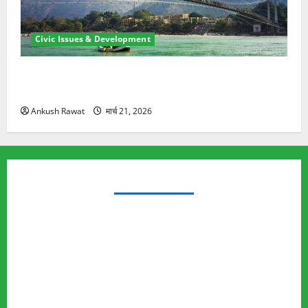
Civic Issues & Development
रामझूला पुल की मरम्मत शुरू! 11 करोड़ की योजना, चारधाम
यात्रा से पहले होगा काम पूरा
Ankush Rawat
मार्च 21, 2026
TRENDING TOPICS
Rishikesh Land Protest
Ankita Bhandari Murder Case
Wildlife Conflict
Leopard Attack
Bear Attack
Elephant Attack