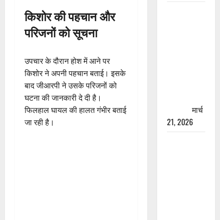
रामझूला पुल
किशोर की पहचान और
की मरम्मत
परिजनों को सूचना
शुरू! 11
करोड़ की
योजना,
उपचार के दौरान होश में आने पर
चारधाम
किशोर ने अपनी पहचान बताई। इसके
यात्रा से
बाद जीआरपी ने उसके परिजनों को
पहले होगा
घटना की जानकारी दे दी है।
काम पूरा
मार्च
फिलहाल घायल की हालत गंभीर बताई
21, 2026
जा रही है।
AIIMS
ऋषिकेश के
नाम पर
नौकरी का
झांसा! फर्जी
भर्ती विज्ञापन
से युवाओं को