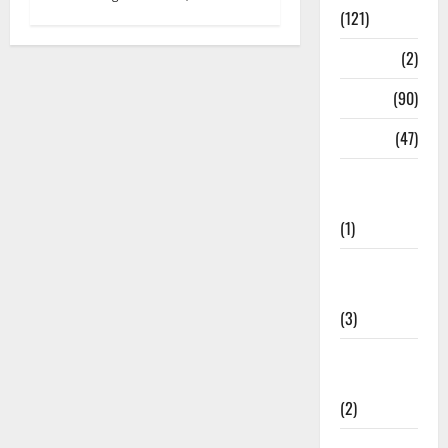
(121)
Temples
(2)
Temples
(90)
Travel
(47)
Treks &
Adventures
(1)
Treks &
Adventures
(3)
Waterfalls &
Nature
(2)
Waterfalls &