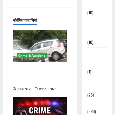
गे
Events
श
(10)
संबंधित कहानियां
न
Food &
Local
Cuisine
(10)
Food &
Crime & Accident
Local
Cuisine
दून में रफ्तार का कहर! 120
(1)
Km/h थार ने स्कूटी सवारों को
कुचला, एक की मौत
Health &
Wellness
Rohit Negi
मार्च 21, 2026
(26)
Local News
(560)