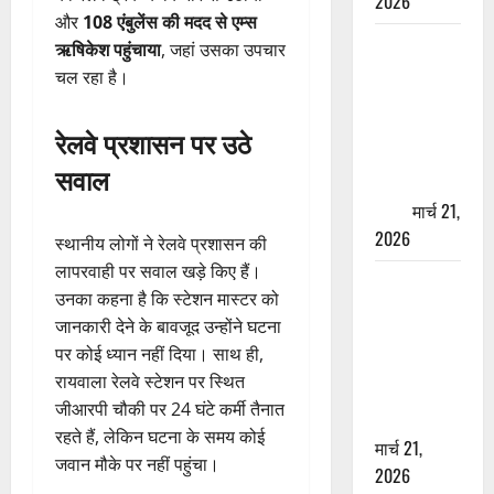
2026
और
108 एंबुलेंस की मदद से एम्स
ऋषिकेश में
ऋषिकेश पहुंचाया
, जहां उसका उपचार
बड़ा प्रॉपर्टी
चल रहा है।
फ्रॉड! 100
रुपये के स्टांप
रेलवे प्रशासन पर उठे
पेपर पर NRI
सवाल
की जमीन
हड़पी
मार्च 21,
2026
स्थानीय लोगों ने रेलवे प्रशासन की
लापरवाही पर सवाल खड़े किए हैं।
मसूरी रोड
उनका कहना है कि स्टेशन मास्टर को
हादसा: खाई में
जानकारी देने के बावजूद उन्होंने घटना
गिरी थार, एक
पर कोई ध्यान नहीं दिया। साथ ही,
युवक की मौत
रायवाला रेलवे स्टेशन पर स्थित
—SDRF ने
जीआरपी चौकी पर 24 घंटे कर्मी तैनात
दो को बचाया
रहते हैं, लेकिन घटना के समय कोई
मार्च 21,
जवान मौके पर नहीं पहुंचा।
2026