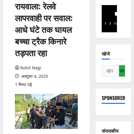
रायवाला: रेलवे
लापरवाही पर सवाल:
Facebook
X
YouTube
आधे घंटे तक घायल
बच्चा ट्रैक किनारे
तड़पता रहा
खोजे
Rohit Negi
निम्न
को
अक्टूबर 4, 2025
खोजें:
1 मिनट पढ़ें
SPONSORED
संपादकीय