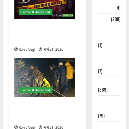
Naukri
(4)
Crime & Accident
News
(208)
ऋषिकेश में बड़ा प्रॉपर्टी फ्रॉड!
Opinion /
100 रुपये के स्टांप पेपर पर NRI
Editorial
की जमीन हड़पी
(1)
Rohit Negi
मार्च 21, 2026
Opinion &
Editorial
(7)
Politics
(389)
Crime & Accident
Sarkari
मसूरी रोड हादसा: खाई में गिरी
Naukri
थार, एक युवक की मौत—SDRF
(79)
ने दो को बचाया
Spirituality
Rohit Negi
मार्च 21, 2026