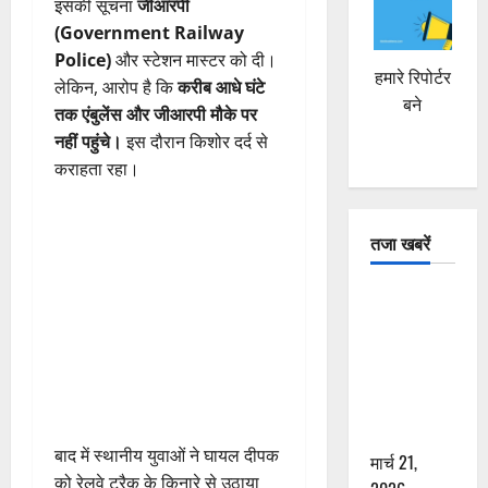
इसकी सूचना
जीआरपी
(Government Railway
Police)
और स्टेशन मास्टर को दी।
हमारे रिपोर्टर
लेकिन, आरोप है कि
करीब आधे घंटे
बने
तक एंबुलेंस और जीआरपी मौके पर
नहीं पहुंचे।
इस दौरान किशोर दर्द से
कराहता रहा।
तजा खबरें
दून में रफ्तार
का कहर! 120
Km/h थार ने
स्कूटी सवारों
को कुचला,
एक की मौत
बाद में स्थानीय युवाओं ने घायल दीपक
मार्च 21,
को रेलवे ट्रैक के किनारे से उठाया