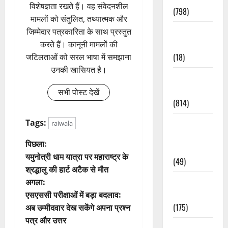
विशेषज्ञता रखते हैं। वह संवेदनशील
(798)
मामलों को संतुलित, तथ्यात्मक और
Culture &
जिम्मेदार पत्रकारिता के साथ प्रस्तुत
Lifestyle
करते हैं। कानूनी मामलों की
(18)
जटिलताओं को सरल भाषा में समझाना
उनकी खासियत है।
Current
Affairs
सभी पोस्ट देखें
(814)
Education &
Tags:
raiwala
Exam
पो
पिछला:
Updates
यमुनोत्री धाम यात्रा पर महाराष्ट्र के
(49)
स्ट
श्रद्धालु की हार्ट अटैक से मौत
Festivals &
अगला:
ने
Events
एसएससी परीक्षाओं में बड़ा बदलाव:
वि
(175)
अब उम्मीदवार देख सकेंगे अपना प्रश्न
पत्र और उत्तर
Festivals &