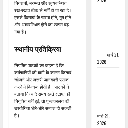
2026
निगरानी, मरम्मत और सुव्यवस्थित
रख-रखाव ठीक से नहीं हो पा रहा है।
ऋषिकेश में
इससे किताबों के खराब होने, गुम होने
बड़ा प्रॉपर्टी
और अव्यवस्थित होने का खतरा बढ़
फ्रॉड! 100
गया है।
रुपये के स्टांप
पेपर पर NRI
स्थानीय प्रतिक्रिया
की जमीन
हड़पी
मार्च 21,
2026
नियमित पाठकों का कहना है कि
कर्मचारियों की कमी के कारण किताबें
मसूरी रोड
खोजने और जरूरी जानकारी प्राप्त
हादसा: खाई में
करने में दिक्कत होती है। पाठकों ने
गिरी थार, एक
बताया कि यदि समय रहते स्टाफ की
युवक की मौत
नियुक्ति नहीं हुई, तो पुस्तकालय की
—SDRF ने
उपयोगिता धीरे-धीरे समाप्त हो सकती
दो को बचाया
है।
मार्च 21,
2026