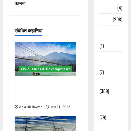
गे
कामना
Naukri
(4)
श
News
(208)
न
संबंधित कहानियां
Opinion /
Editorial
(1)
Opinion &
Editorial
Civic Issues & Development
(7)
Politics
रामझूला पुल की मरम्मत शुरू! 11
(389)
करोड़ की योजना, चारधाम यात्रा
से पहले होगा काम पूरा
Sarkari
Ankush Rawat
मार्च 21, 2026
Naukri
(79)
Spirituality