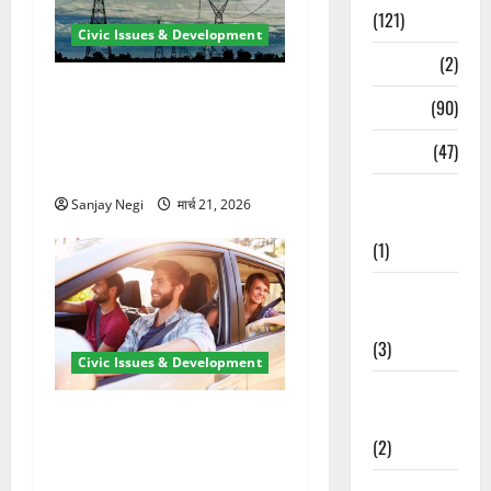
(121)
Civic Issues & Development
Temples
(2)
कुंभ 2027 की तैयारी तेज! हरिद्वार
Temples
(90)
में बिजली व्यवस्था मजबूत करने
के लिए 21.51 करोड़ की योजना
Travel
(47)
मंजूर
Treks &
Sanjay Negi
मार्च 21, 2026
Adventures
(1)
Treks &
Adventures
(3)
Civic Issues & Development
Waterfalls &
उत्तराखंड में BlaBla पर लग
Nature
सकती है रोक! हादसे के बाद
(2)
सरकार सख्त, जांच तेज
Waterfalls &