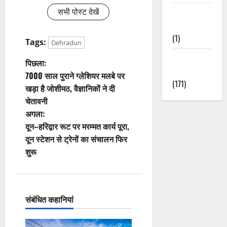
सभी पोस्ट देखें
Waterfalls &
Nature
(1)
Tags:
Dehradun
Weather
पो
पिछला:
Update
7000 साल पुराने ग्लेशियर मलबे पर
स्ट
(171)
खड़ा है जोशीमठ, वैज्ञानिकों ने दी
चेतावनी
ने
अगला:
वि
दून–हरिद्वार रूट पर मरम्मत कार्य पूरा,
दून स्टेशन से ट्रेनों का संचालन फिर
गे
शुरू
श
न
संबंधित कहानियां