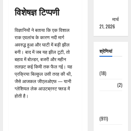
से युवाओं को
विशेषज्ञ टिप्पणी
ठगने की
कोशिश
मार्च
21, 2026
विज्ञानियों ने बताया कि एक विशाल
राक एवलांच के कारण नदी मार्ग
अवरुद्ध हुआ और घाटी में बड़ी झील
श्रेणियां
बनी। बाद में जब यह झील टूटी, तो
बहाव में बोल्डर, बजरी और महीन
Astrology
तलछट कई किमी तक फैल गई। यह
(18)
प्रक्रिया बिल्कुल उसी तरह की थी,
जैसे आजकल जीएलओएफ — यानी
Bizarre
(2)
ग्लेशियल लेक आउटब्रस्ट फ्लड में
होती है।
Civic Issues
&
Development
(911)
Crime &