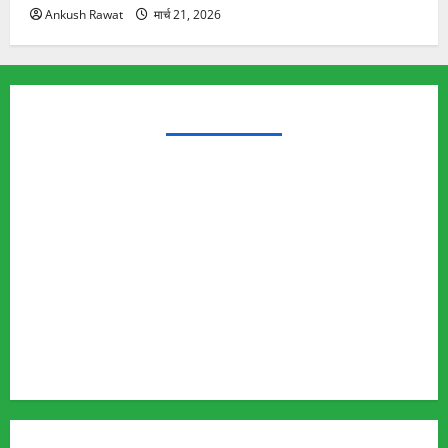
Ankush Rawat
मार्च 21, 2026
TRENDING TOPICS
Rishikesh Land Protest
Ankita Bhandari Murder Case
Wildlife Conflict
Leopard Attack
Bear Attack
Elephant Attack
Articles
Sukhwant Singh Suicide Case
Save Auli