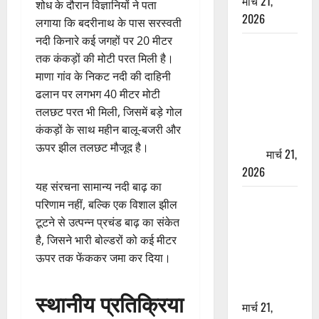
मार्च 21,
शोध के दौरान विज्ञानियों ने पता
2026
लगाया कि बदरीनाथ के पास सरस्वती
नदी किनारे कई जगहों पर 20 मीटर
ऋषिकेश में
तक कंकड़ों की मोटी परत मिली है।
बड़ा प्रॉपर्टी
माणा गांव के निकट नदी की दाहिनी
फ्रॉड! 100
ढलान पर लगभग 40 मीटर मोटी
रुपये के स्टांप
तलछट परत भी मिली, जिसमें बड़े गोल
पेपर पर NRI
कंकड़ों के साथ महीन बालू-बजरी और
की जमीन
ऊपर झील तलछट मौजूद है।
हड़पी
मार्च 21,
2026
यह संरचना सामान्य नदी बाढ़ का
मसूरी रोड
परिणाम नहीं, बल्कि एक विशाल झील
हादसा: खाई में
टूटने से उत्पन्न प्रचंड बाढ़ का संकेत
गिरी थार, एक
है, जिसने भारी बोल्डरों को कई मीटर
युवक की मौत
ऊपर तक फेंककर जमा कर दिया।
—SDRF ने
दो को बचाया
स्थानीय प्रतिक्रिया
मार्च 21,