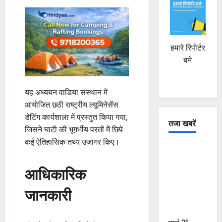
हमारे रिपोर्टर
बने
यह अध्ययन वाडिया संस्थान में
आयोजित छठी राष्ट्रीय ल्यूमिनेसेंस
डेटिंग कार्यशाला में प्रस्तुत किया गया,
तजा खबरें
जिसने घाटी की भूगर्भीय परतों में छिपे
कई ऐतिहासिक तथ्य उजागर किए।
दून में रफ्तार
का कहर! 120
आधिकारिक
Km/h थार ने
स्कूटी सवारों
जानकारी
को कुचला,
एक की मौत