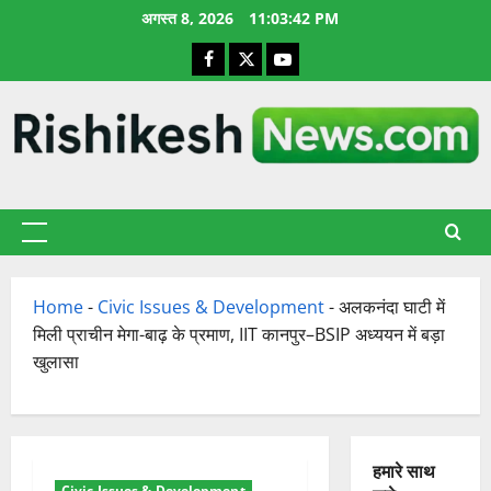
छोड़कर
अगस्त 8, 2026
11:03:43 PM
सामग्री
Facebook
X
YouTube
पर
जाएँ
प्राथमिक
सूची
Home
-
Civic Issues & Development
-
अलकनंदा घाटी में
मिली प्राचीन मेगा-बाढ़ के प्रमाण, IIT कानपुर–BSIP अध्ययन में बड़ा
खुलासा
हमारे साथ
Civic Issues & Development