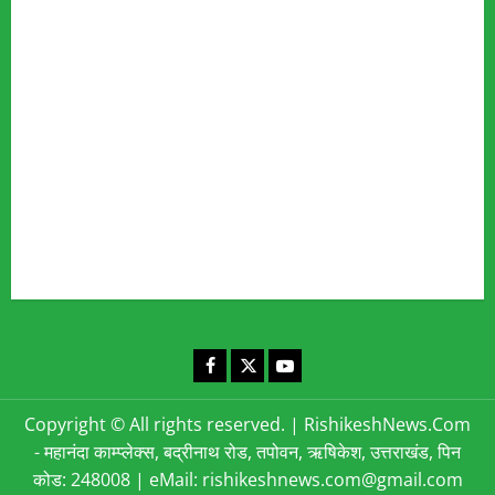
Fact Checking Policy
Disclaimer
Editorial Policy
Privacy Policy
Cookies Policy
Corrections & Complaints Policy
Corrections & Grievance Redressal Policy
Terms & Condition
Advertising & Sponsored Content Policy
Contact Us
Facebook
X
YouTube
Copyright © All rights reserved.
|
RishikeshNews.Com
- महानंदा काम्प्लेक्स, बद्रीनाथ रोड, तपोवन, ऋषिकेश, उत्तराखंड, पिन
कोड: 248008 | eMail: rishikeshnews.com@gmail.com