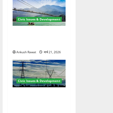
Civic Issues & Development
रामझूला पुल की मरम्मत शुरू! 11
करोड़ की योजना, चारधाम यात्रा
से पहले होगा काम पूरा
Ankush Rawat
मार्च 21, 2026
Civic Issues & Development
कुंभ 2027 की तैयारी तेज! हरिद्वार
में बिजली व्यवस्था मजबूत करने
के लिए 21.51 करोड़ की योजना