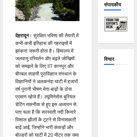
संपादकीय
देहरादून
। सुरक्षित भविष्य की तैयारी में
कभी-कभी इतिहास की गहराइयों में
झांकना जरूरी होता है। हिमालय में
जलवायु परिवर्तन और बढ़ते जोखिमों
विचार
को समझने के लिए IIT कानपुर और
बीरबल साहनी पुराविज्ञान संस्थान के
The
विज्ञानियों ने अलकनंदा घाटी में हजारों
Crumbling
वर्ष पुरानी भीषण मेगा-बाढ़ों के ठोस
Mountains
प्रमाण खोजे हैं। ल्यूमिनेसेंस बुरियल
of
डेटिंग तकनीक से हुए इस अध्ययन से
Uttarakhand:
पता चला है कि सरस्वती नदी किनारे
Continuous
विशाल झीलों के टूटने से विनाशकारी
Disasters in
बाढ़ें आईं, जिन्होंने भारी कंकड़ों और
Dehradun,
बोल्डरों को घाटी में 20 मीटर तक जमा
Chamoli,