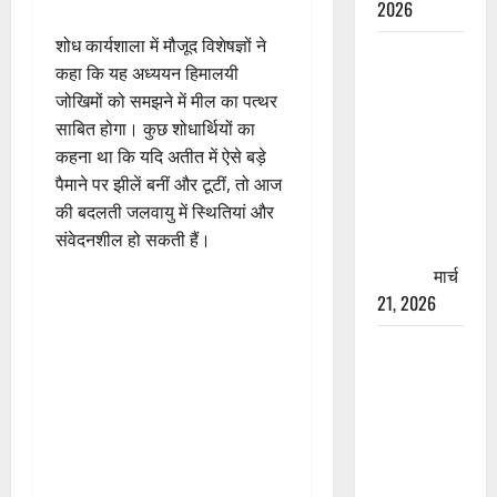
2026
शोध कार्यशाला में मौजूद विशेषज्ञों ने
रामझूला पुल
कहा कि यह अध्ययन हिमालयी
की मरम्मत
जोखिमों को समझने में मील का पत्थर
शुरू! 11
साबित होगा। कुछ शोधार्थियों का
करोड़ की
कहना था कि यदि अतीत में ऐसे बड़े
योजना,
पैमाने पर झीलें बनीं और टूटीं, तो आज
चारधाम
की बदलती जलवायु में स्थितियां और
यात्रा से
संवेदनशील हो सकती हैं।
पहले होगा
काम पूरा
मार्च
21, 2026
AIIMS
ऋषिकेश के
नाम पर
नौकरी का
झांसा! फर्जी
भर्ती विज्ञापन