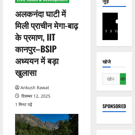
जुड़े
अलकनंदा घाटी में
मिली प्राचीन मेगा-बाढ़
Facebook
X
YouTube
के प्रमाण, IIT
कानपुर–BSIP
अध्ययन में बड़ा
खोजे
खुलासा
निम्न
को
Ankush Rawat
खोजें:
दिसम्बर 12, 2025
1 मिनट पढ़ें
SPONSORED