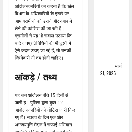
आंदोलनकारियों का कहना है कि खेल
रामझूला पुल
विभाग के अधिकारियों के इशारे पर
की मरम्मत
आम ग्रामीणों को डराने और दबाव में
शुरू! 11
लेने की कोशिश की जा रही है।
करोड़ की
ग्रामीणों ने यह भी सवाल उठाया कि
योजना,
यदि जनप्रतिनिधियों की मौजूदगी में
चारधाम
ऐसे कदम उठाए जा रहे हैं, तो उनकी
यात्रा से
जिम्मेदारी भी तय होनी चाहिए।
पहले होगा
काम पूरा
मार्च
21, 2026
आंकड़े / तथ्य
AIIMS
ऋषिकेश के
यह जन आंदोलन बीते 15 दिनों से
नाम पर
जारी है। पुलिस द्वारा कुल 12
नौकरी का
आंदोलनकारियों को नोटिस जारी किए
झांसा! फर्जी
गए हैं। नववर्ष के दिन एक ओर
भर्ती विज्ञापन
अगस्त्यमुनि मैदान में सफाई अभियान
से युवाओं को