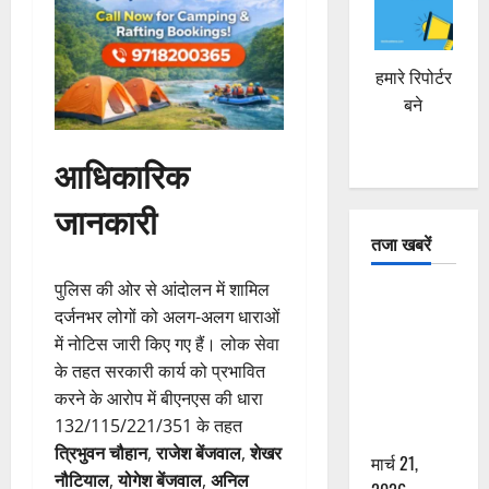
हमारे रिपोर्टर
बने
आधिकारिक
जानकारी
तजा खबरें
पुलिस की ओर से आंदोलन में शामिल
दून में रफ्तार
दर्जनभर लोगों को अलग-अलग धाराओं
का कहर! 120
में नोटिस जारी किए गए हैं। लोक सेवा
Km/h थार ने
के तहत सरकारी कार्य को प्रभावित
स्कूटी सवारों
करने के आरोप में बीएनएस की धारा
को कुचला,
132/115/221/351 के तहत
एक की मौत
त्रिभुवन चौहान
,
राजेश बेंजवाल
,
शेखर
मार्च 21,
नौटियाल
,
योगेश बेंजवाल
,
अनिल