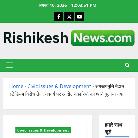
छोड़कर
अगस्त 10, 2026
12:03:52 PM
सामग्री
Facebook
X
YouTube
पर
जाएँ
प्राथमिक
सूची
Home
-
Civic Issues & Development
-
अगस्त्यमुनि मैदान
स्टेडियम विरोध तेज, नववर्ष पर आंदोलनकारियों को थाने बुलाया गया
हमारे साथ
Civic Issues & Development
जुड़े