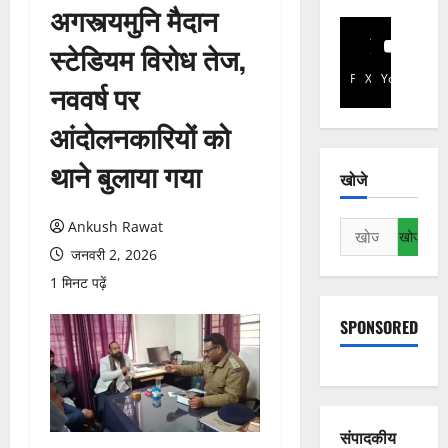
अगस्त्यमुनि मैदान
स्टेडियम विरोध तेज,
Facebook
X
YouTube
नववर्ष पर
आंदोलनकारियों को
थाने बुलाया गया
खोजे
Ankush Rawat
निम्न
को
जनवरी 2, 2026
खोजें:
1 मिनट पढ़ें
SPONSORED
संपादकीय