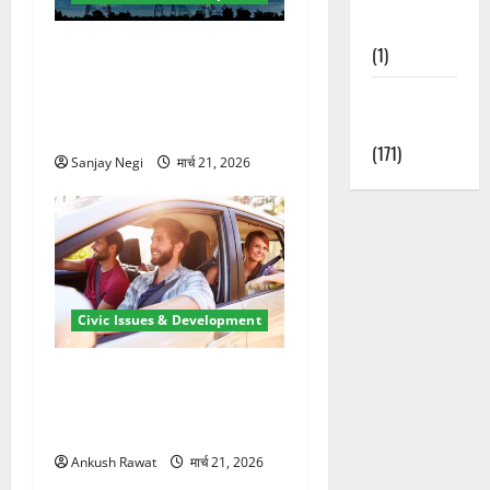
Nature
कुंभ 2027 की तैयारी तेज! हरिद्वार
(1)
में बिजली व्यवस्था मजबूत करने
Weather
के लिए 21.51 करोड़ की योजना
Update
मंजूर
(171)
Sanjay Negi
मार्च 21, 2026
Civic Issues & Development
उत्तराखंड में BlaBla पर लग
सकती है रोक! हादसे के बाद
सरकार सख्त, जांच तेज
Ankush Rawat
मार्च 21, 2026