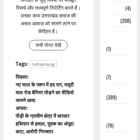
जनहित से जुड़े विषयों पर मजबूत
Naukri
(4)
रिसर्च और तथ्यपूर्ण रिपोर्टिंग करते हैं।
उनका काम उत्तराखंड समाज की
News
(208)
असल आवाज़ को सामने लाने पर
केंद्रित है।
Opinion /
Editorial
सभी पोस्ट देखें
(1)
Opinion &
Tags:
rudraprayag
Editorial
पो
पिछला:
(7)
नए साल के जश्न में हद पार, मसूरी
स्ट
Politics
माल रोड बैरियर तोड़ने का वीडियो
(389)
सामने आया
ने
अगला:
Sarkari
वि
पौड़ी के ग्रामीण क्षेत्र में धारदार
Naukri
हथियार से हमला, युवक का अंगूठा
(79)
गे
कटा, आरोपी गिरफ्तार
Spirituality