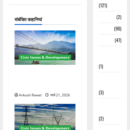
श
(121)
न
Temples
(2)
संबंधित कहानियां
Temples
(90)
Travel
(47)
Treks &
Civic Issues & Development
Adventures
(1)
रामझूला पुल की मरम्मत शुरू! 11
Treks &
करोड़ की योजना, चारधाम यात्रा
Adventures
से पहले होगा काम पूरा
(3)
Ankush Rawat
मार्च 21, 2026
Waterfalls &
Nature
(2)
Civic Issues & Development
Waterfalls &