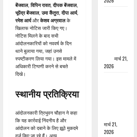
2026
बेंजवाल
,
विपिन रावत
,
दीपक बेंजवाल
,
ऋषिकेश में
भूपेंद्र बेंजवाल
,
उमा कैंतुरा
,
दीपा आर्य
,
बड़ा प्रॉपर्टी
रमेश आर्य
और
केशव अग्रवाल
के
फ्रॉड! 100
खिलाफ नोटिस जारी किए गए।
रुपये के स्टांप
नोटिस मिलने के बाद सभी
पेपर पर NRI
आंदोलनकारियों को नववर्ष के दिन
की जमीन
थाने बुलाया गया, जहां उनसे
हड़पी
मार्च 21,
स्पष्टीकरण लिया गया। इस मामले में
2026
अधिकारी टिप्पणी करने से बचते
दिखे।
मसूरी रोड
हादसा: खाई में
स्थानीय प्रतिक्रिया
गिरी थार, एक
युवक की मौत
—SDRF ने
आंदोलनकारी त्रिभुवन चौहान ने कहा
दो को बचाया
कि यह कार्रवाई निंदनीय है और
मार्च 21,
आंदोलन को दबाने के लिए झूठे मुकदमे
2026
दर्ज किए जा रहे हैं। अन्य